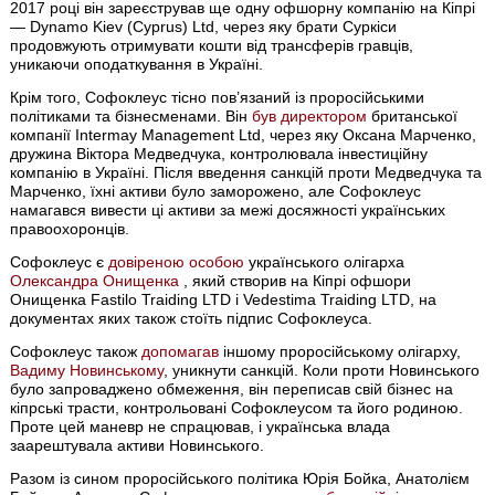
2017 році він зареєстрував ще одну офшорну компанію на Кіпрі
— Dynamo Kiev (Cyprus) Ltd, через яку брати Суркіси
продовжують отримувати кошти від трансферів гравців,
уникаючи оподаткування в Україні.
Крім того, Софоклеус тісно пов’язаний із проросійськими
політиками та бізнесменами. Він
був директором
британської
компанії Intermay Management Ltd, через яку Оксана Марченко,
дружина Віктора Медведчука, контролювала інвестиційну
компанію в Україні. Після введення санкцій проти Медведчука та
Марченко, їхні активи було заморожено, але Софоклеус
намагався вивести ці активи за межі досяжності українських
правоохоронців.
Софоклеус є
довіреною особою
українського олігарха
Олександра Онищенка
, який створив на Кіпрі офшори
Онищенка Fastilo Traiding LTD і Vedestima Traiding LTD, на
документах яких також стоїть підпис Софоклеуса.
Софоклеус також
допомагав
іншому проросійському олігарху,
Вадиму Новинському
, уникнути санкцій. Коли проти Новинського
було запроваджено обмеження, він переписав свій бізнес на
кіпрські трасти, контрольовані Софоклеусом та його родиною.
Проте цей маневр не спрацював, і українська влада
заарештувала активи Новинського.
Разом із сином проросійського політика Юрія Бойка, Анатолієм