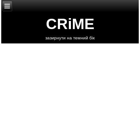
CRiME
зазирнути на темний бік