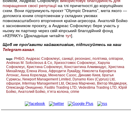
Бойком, Андреас Софоклеус
використовує благодійність для
покращення своєї репутації
на тлі причетності до корупційних
схем. Вони підтримують проєкт “Olympic Dreams”, мета якого —
допомога юним спортсменам у складних умовах
повномасштабного вторгнення країни-агресора. Анатолій Бойко
є засновником проєкту, а Андреас Софоклеус бере участь у
ньому як партнер через свій кіпрський благодійний фонд
«KEPAKY» [Докладніше читайте
тут
].
Щоб не проґавити найважливіше, підписуйтесь на наш
Telegram-канал
.
РНБО
Андреас Софоклеус
санкції
резонанс
політика
олігархи
tags:
Andreas M. Sofocleous & Co
Хризостомос Софоклеус
Харула
Софоклеус
Кристина Софоклеус
Константина Алкивиадус
Христина
Михайлиду
Елена Иона
Афродити Лукайду
Николета Карофита
Аггонас
Анна Корелида
Менелаос Сазос
Динамо Киев
братья
Суркисы
Newport Management Limited
Dynamo Kiev (Cyprus) Ltd
офшори
Intermay Management Ltd
Оксана Марченко
Віктор Медведчук
Олександр Онищенко
Fastilo Traiding LTD
Vedestima Traiding LTD
Юрій
Бойко
Анатолий Бойко
п’ята колона
crime