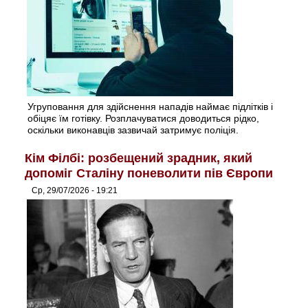
Угруповання для здійснення нападів наймає підлітків і
обіцяє їм готівку. Розплачуватися доводиться рідко,
оскільки виконавців зазвичай затримує поліція.
Кім Філбі: розбещений зрадник, який
допоміг Сталіну поневолити пів Європи
Ср, 29/07/2026 - 19:21