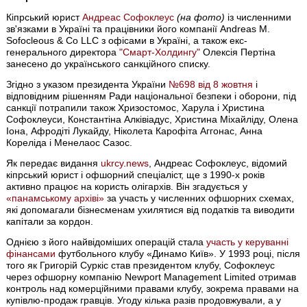
Кіпрський юрист
Андреас Софоклеус
(на фото)
із численними
зв'язками в Україні та працівники його компанії Andreas M.
Sofocleous & Co LLC з офісами в Україні, а також екс-
генерального директора
"Смарт-Холдингу"
Олексія Пертіна
занесено до українського санкційного списку.
Згідно з указом президента України
№698 від 8 жовтня
і
відповідним рішенням Ради національної безпеки і оборони, під
санкції потрапили також Хризостомос, Харула і Христина
Софоклеуси, Константіна Алківіадус, Христина Міхайліду, Олена
Іона, Афродіті Лукайду, Ніколета Карофіта Аггонас, Анна
Кореліда і Менелаос Сазос.
Як передає видання
ukrcy.news
, Андреас Софоклеус, відомий
кіпрський юрист і офшорний спеціаліст, ще з 1990-х років
активно працює на користь олігархів. Він згадується у
«панамському архіві»
за участь у численних офшорних схемах,
які допомагали бізнесменам ухилятися від податків та виводити
капітали за кордон.
Однією з його найвідоміших операцій стала
участь у керуванні
фінансами
футбольного клубу «Динамо Київ». У 1993 році, після
того як Григорій Суркіс став президентом клубу, Софоклеус
через офшорну компанію Newport Management Limited отримав
контроль над комерційними правами клубу, зокрема правами на
купівлю-продаж гравців. Угоду кілька разів продовжували, а у