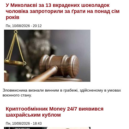
У Миколаєві за 13 вкрадених шоколадок
чоловіка запроторили за ґрати на понад сім
років
Пн, 10/08/2026 - 20:12
Зловмисника визнали винним в грабежі, здійсненому в умовах
воєнного стану.
Криптообмінник Money 24/7 виявився
шахрайським кублом
Пн, 10/08/2026 - 18:43