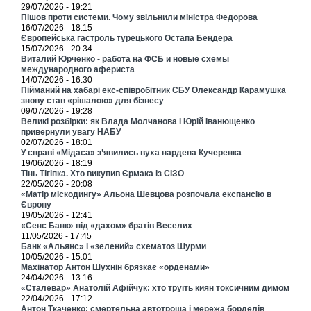
29/07/2026 - 19:21
Пішов проти системи. Чому звільнили міністра Федорова
16/07/2026 - 18:15
Європейська гастроль турецького Остапа Бендера
15/07/2026 - 20:34
Виталий Юрченко - работа на ФСБ и новые схемы
международного афериста
14/07/2026 - 16:30
Пійманий на хабарі екс-співробітник СБУ Олександр Карамушка
знову став «рішалою» для бізнесу
09/07/2026 - 19:28
Великі розбірки: як Влада Молчанова і Юрій Іванющенко
привернули увагу НАБУ
02/07/2026 - 18:01
У справі «Мідаса» з’явились вуха нардепа Кучеренка
19/06/2026 - 18:19
Тінь Тігіпка. Хто викупив Єрмака із СІЗО
22/05/2026 - 20:08
«Матір міскодингу» Альона Шевцова розпочала експансію в
Європу
19/05/2026 - 12:41
«Сенс Банк» під «дахом» братів Веселих
11/05/2026 - 17:45
Банк «Альянс» і «зелений» схематоз Шурми
10/05/2026 - 15:01
Махінатор Антон Шухнін брязкає «орденами»
24/04/2026 - 13:16
«Сталевар» Анатолій Афійчук: хто труїть киян токсичним димом
22/04/2026 - 17:12
Антон Ткаченко: смертельна автотроща і мережа борделів