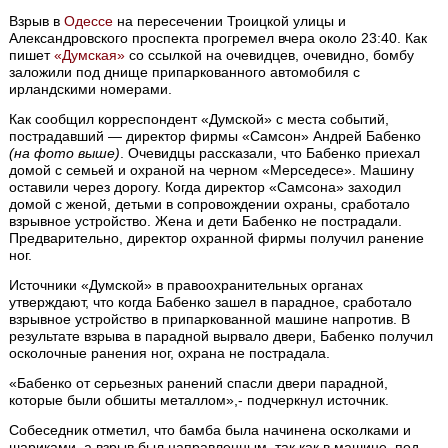
Взрыв в
Одессе
на пересечении Троицкой улицы и
Александровского проспекта прогремел вчера около 23:40. Как
пишет
«Думская»
со ссылкой на очевидцев, очевидно, бомбу
заложили под днище припаркованного автомобиля с
ирландскими номерами.
Как сообщил корреспондент «Думской» с места событий,
пострадавший — директор фирмы «Самсон» Андрей Бабенко
(на фото выше)
. Очевидцы рассказали, что Бабенко приехал
домой с семьей и охраной на черном «Мерседесе». Машину
оставили через дорогу. Когда директор «Самсона» заходил
домой с женой, детьми в сопровождении охраны, сработало
взрывное устройство. Жена и дети Бабенко не пострадали.
Предварительно, директор охранной фирмы получил ранение
ног.
Источники «Думской» в правоохранительных органах
утверждают, что когда Бабенко зашел в парадное, сработало
взрывное устройство в припаркованной машине напротив. В
результате взрыва в парадной вырвало двери, Бабенко получил
осколочные ранения ног, охрана не пострадала.
«Бабенко от серьезных ранений спасли двери парадной,
которые были обшиты металлом»,- подчеркнул источник.
Собеседник отметил, что бамба была начинена осколками и
шариками, а взрыв был направленным, так как в машине, под