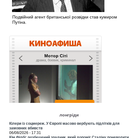
Подвійний агент британської розвідки став кумиром
Путіна.
лонгріди
Кілери із соцмереж. У Європі масово вербують підлітків для
замовних вбивств
06/08/2026 - 17:31
Кім Філбі: розбещений зрадник, який допоміг Сталіну поневолити