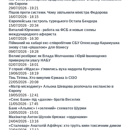
пів Європи
29/07/2026 - 19:21
Пішов проти системи. Чому звільнили міністра Федорова
16/07/2026 - 18:15
Європейська гастроль турецького Остапа Бендера
15/07/2026 - 20:34
Виталий Юрченко - работа на ФСБ и новые схемы
международного афериста
14/07/2026 - 16:30
Пійманий на хабарі екс-співробітник СБУ Олександр Карамушка
знову став «рішалою» для бізнесу
09/07/2026 - 19:28
Великі розбірки: як Влада Молчанова і Юрій Іванющенко
привернули увагу НАБУ
02/07/2026 - 18:01
У справі «Мідаса» з’явились вуха нардепа Кучеренка
19/06/2026 - 18:19
Тінь Тігіпка. Хто викупив Єрмака із СІЗО
22/05/2026 - 20:08
«Матір міскодингу» Альона Шевцова розпочала експансію в
Європу
19/05/2026 - 12:41
«Сенс Банк» під «дахом» братів Веселих
11/05/2026 - 17:45
Банк «Альянс» і «зелений» схематоз Шурми
10/05/2026 - 15:01
Махінатор Антон Шухнін брязкає «орденами»
24/04/2026 - 13:16
«Сталевар» Анатолій Афійчук: хто труїть киян токсичним димом