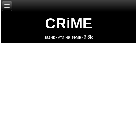
CRiME
зазирнути на темний бік