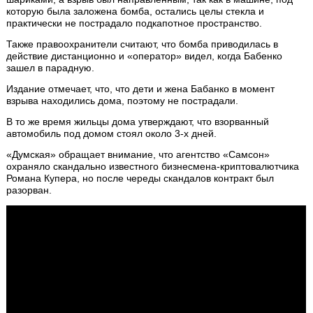
которую была заложена бомба, остались целы стекла и
практически не пострадало подкапотное пространство.
Также правоохранители считают, что бомба приводилась в
действие дистанционно и «оператор» видел, когда Бабенко
зашел в парадную.
Издание отмечает, что, что дети и жена Бабанко в момент
взрыва находились дома, поэтому не пострадали.
В то же время жильцы дома утверждают, что взорванный
автомобиль под домом стоял около 3-х дней.
«Думская» обращает внимание, что агентство «Самсон»
охраняло скандально известного бизнесмена-криптовалютчика
Романа Купера, но после череды скандалов контракт был
разорван.