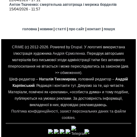
22/04/2026 - 17:12
Антон Ткаченко: смертельна автотроща і мережа борделів
15/04/2026 - 11:57
головна
|
новини
|
статті
|
про сайт
|
контакт
|
пошук
CRiME
(c) 2012-2026. Powered by
Drupal
. У логотипі використана
ілюстрація художника
Андрія Єрмоленка
. Передрук авторських
матеріалів без письмової згоди адміністрації ти/чи без активного
гіперпосилання не вітається і може переслідуватись за законом (див.
>>
обмеження
).
Шеф-редактор –
Наталія Тихомирова
, головний редактор –
Андрій
Карпінський
. Редакція і контакти
тут
. Дякуємо за те, що читаєте.
Матеріали, помічені як «реклама», «особиста думка» и тому подібне,
публікуються на умовах реклами. За достовірність інформації,
викладеної в них, відповідає рекламодавець.
Політика конфіденційності, захист персональних даних та файли
cookies
.