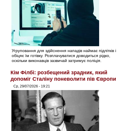
Угруповання для здійснення нападів наймає підлітків і
обіцяє їм готівку. Розплачуватися доводиться рідко,
оскільки виконавців зазвичай затримує поліція.
Кім Філбі: розбещений зрадник, який
допоміг Сталіну поневолити пів Європи
Ср, 29/07/2026 - 19:21