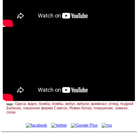
Одеса
відео
бомба
бомбы
вибух
вибухи
кримінал
огляд
Андрей
tags:
Бабенко
охранная фирма Самсон
Роман Купер
покушение
замахи
crime