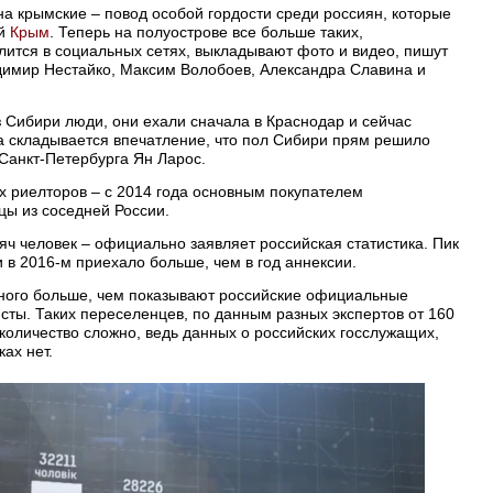
а крымские – повод особой гордости среди россиян, которые
ый
Крым
. Теперь на полуострове все больше таких,
ится в социальных сетях, выкладывают фото и видео, пишут
имир Нестайко, Максим Волобоев, Александра Славина и
з Сибири люди, они ехали сначала в Краснодар и сейчас
а складывается впечатление, что пол Сибири прям решило
 Санкт-Петербурга Ян Ларос.
х риелторов – с 2014 года основным покупателем
цы из соседней России.
яч человек – официально заявляет российская статистика. Пик
 в 2016-м приехало больше, чем в год аннексии.
ного больше, чем показывают российские официальные
сты. Таких переселенцев, по данным разных экспертов от 160
 количество сложно, ведь данных о российских госслужащих,
ах нет.