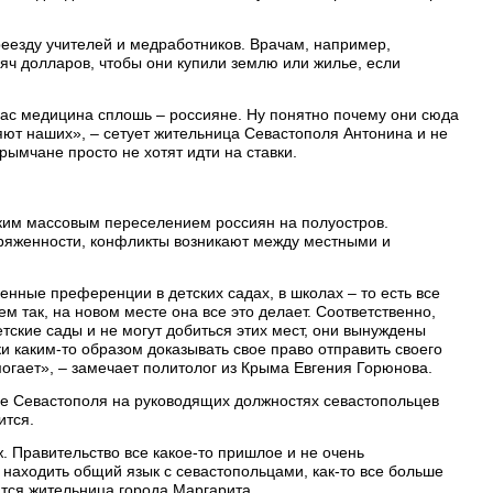
еезду учителей и медработников. Врачам, например,
ч долларов, чтобы они купили землю или жилье, если
час медицина сплошь – россияне. Ну понятно почему они сюда
няют наших», – сетует жительница Севастополя Антонина и не
крымчане просто не хотят идти на ставки.
ким массовым переселением россиян на полуостров.
пряженности, конфликты возникают между местными и
енные преференции в детских садах, в школах – то есть все
ем так, на новом месте она все это делает. Соответственно,
етские сады и не могут добиться этих мест, они вынуждены
ки каким-то образом доказывать свое право отправить своего
омогает», – замечает политолог из Крыма Евгения Горюнова.
е Севастополя на руководящих должностях севастопольцев
ится.
. Правительство все какое-то пришлое и не очень
я находить общий язык с севастопольцами, как-то все больше
ится жительница города Маргарита.