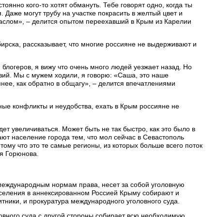
стоянно кого-то хотят обмануть. Тебе говорят одно, когда ты
 Даже могут трубу на участке покрасить в желтый цвет и
с маслом», – делится опытом переехавший в Крым из Карелии
ирска, рассказывает, что многие россияне не выдерживают и
блогеров, я вижу что очень много людей уезжает назад. Но
зий. Мы с мужем ходили, я говорю: «Саша, это наше
мнее, как обратно в общагу», – делится впечатлениями
ные конфликты и неудобства, ехать в Крым россияне не
т увеличиваться. Может быть не так быстро, как это было в
ают население города тем, что мол сейчас в Севастополь
отому что это те самые регионы, из которых больше всего поток
ия Горюнова.
международным нормам права, несет за собой уголовную
аселения в аннексированном Россией Крыму собирают и
тники, и прокуратура международного уголовного суда.
вного суда с другой стороны собирает всю необходимую