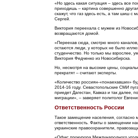
«Но здесь какая ситуация – здесь все по
приходишь – картина совершенно другая.
скажут, что газ здесь есть, а там шиш 
Сергей.
Виктория переехала с мужем из Новосиб
возвращаются домой.
«Переехав сюда, смотрю много каналов, 
остаются люди, у которых не было иллю
студенчество. Но только мы взрослее, у
Виктория Федченко из Новосибирска.
Но, несмотря на высокие цены, социаль
прекратят – считают эксперты.
«Количество россиян-«понаехавших» буде
2014-16 году. Севастопольские СМИ пуг
приедет Дагестан, Кавказ и так далее, п
миграции», – заверяет политолог Евген
Ответственность России
Такое замещение населения, согласно 
ответственность. Факты о замещении н
украинские правоохранители, правозащи
«Офис прокурора Международного уголо