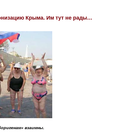
низацию Крыма. Им тут не рады…
боригенам» взаимны.