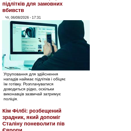
підлітків для замовних
вбивств
Чт, 06/08/2026 - 17:31
Угруповання для здійснення
нападів наймає підлітків і обіцяє
їм готівку. Розплачуватися
доводиться рідко, оскільки
виконавців зазвичай затримує
поліція.
Кім Філбі: розбещений
зрадник, який допоміг
Сталіну поневолити пів
Європи