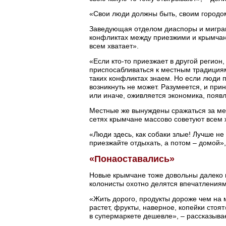
«Свои люди должны быть, своим городом
Заведующая отделом диаспоры и миграц
конфликтах между приезжими и крымчана
всем хватает».
«Если кто-то приезжает в другой регион
приспосабливаться к местным традициям,
таких конфликтах знаем. Но если люди 
возникнуть не может. Разумеется, и пр
или иначе, оживляется экономика, появ
Местные же вынуждены сражаться за мес
сетях крымчане массово советуют всем
«Люди здесь, как собаки злые! Лучше не
приезжайте отдыхать, а потом – домой»,
«Понаоставались»
Новые крымчане тоже довольны далеко н
колонисты охотно делятся впечатлениям
«Жить дорого, продукты дороже чем на м
растет, фрукты, наверное, копейки стоят
в супермаркете дешевле», – рассказывае