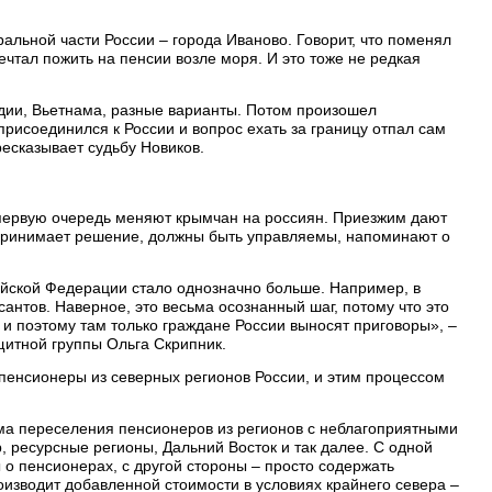
ральной части России – города Иваново. Говорит, что поменял
мечтал пожить на пенсии возле моря. И это тоже не редкая
дии, Вьетнама, разные варианты. Потом произошел
присоединился к России и вопрос ехать за границу отпал сам
ресказывает судьбу Новиков.
в первую очередь меняют крымчан на россиян. Приезжим дают
 принимает решение, должны быть управляемы, напоминают о
ийской Федерации стало однозначно больше. Например, в
антов. Наверное, это весьма осознанный шаг, потому что это
 и поэтому там только граждане России выносят приговоры», –
щитной группы Ольга Скрипник.
пенсионеры из северных регионов России, и этим процессом
ма переселения пенсионеров из регионов с неблагоприятными
, ресурсные регионы, Дальний Восток и так далее. С одной
 о пенсионерах, с другой стороны – просто содержать
оизводит добавленной стоимости в условиях крайнего севера –