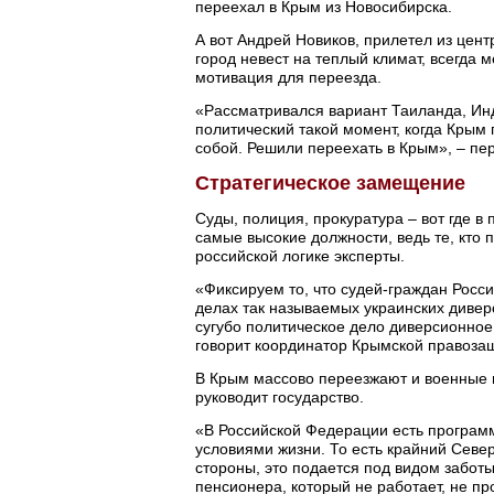
переехал в Крым из Новосибирска.
А вот Андрей Новиков, прилетел из цент
город невест на теплый климат, всегда 
мотивация для переезда.
«Рассматривался вариант Таиланда, Ин
политический такой момент, когда Крым 
собой. Решили переехать в Крым», – пе
Стратегическое замещение
Суды, полиция, прокуратура – вот где 
самые высокие должности, ведь те, кто
российской логике эксперты.
«Фиксируем то, что судей-граждан Росс
делах так называемых украинских диверс
сугубо политическое дело диверсионное
говорит координатор Крымской правоза
В Крым массово переезжают и военные 
руководит государство.
«В Российской Федерации есть програм
условиями жизни. То есть крайний Север
стороны, это подается под видом заботы
пенсионера, который не работает, не пр