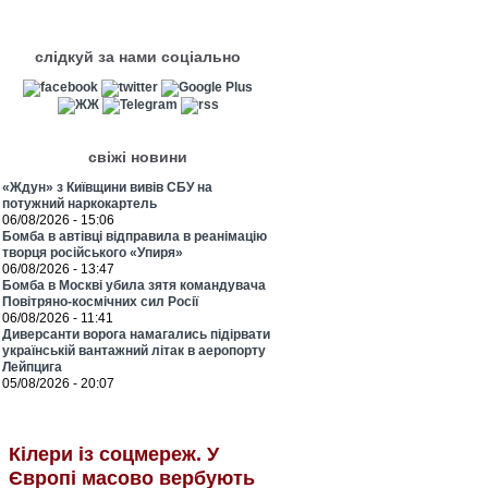
слідкуй за нами соціально
свіжі новини
«Ждун» з Київщини вивів СБУ на
потужний наркокартель
06/08/2026 - 15:06
Бомба в автівці відправила в реанімацію
творця російського «Упиря»
06/08/2026 - 13:47
Бомба в Москві убила зятя командувача
Повітряно-космічних сил Росії
06/08/2026 - 11:41
Диверсанти ворога намагались підірвати
українській вантажний літак в аеропорту
Лейпцига
05/08/2026 - 20:07
Кілери із соцмереж. У
Європі масово вербують