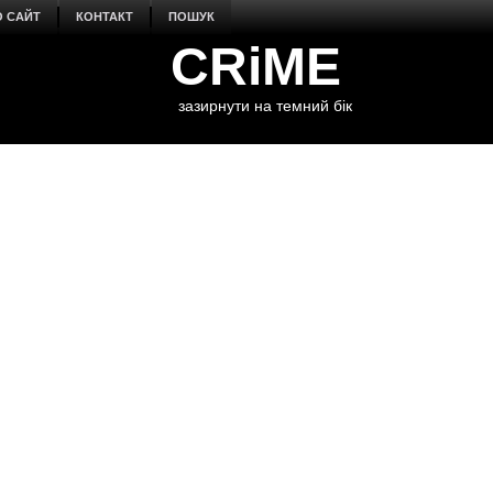
О САЙТ
КОНТАКТ
ПОШУК
CRiME
зазирнути на темний бік