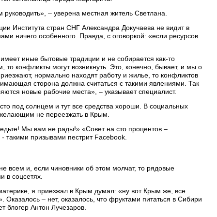
 руководить», – уверена местная житель Светлана.
ии Института стран СНГ Александра Докучаева не видит в
ми ничего особенного. Правда, с оговоркой: «если ресурсов
, имеет иные бытовые традиции и не собирается как-то
 то конфликты могут возникнуть. Это, конечно, бывает, и мы о
приезжают, нормально находят работу и жилье, то конфликтов
инимающая сторона должна считаться с такими явлениями. Так
ляются новые рабочие места», – указывает специалист.
то под солнцем и тут все средства хороши. В социальных
 желающим не переезжать в Крым.
 едьте! Мы вам не рады!» «Совет на сто процентов –
 - такими призывами пестрит Facebook.
е всем и, если чиновники об этом молчат, то рядовые
и в соцсетях.
атерике, я приезжал в Крым думал: «ну вот Крым же, все
». Оказалось – нет, оказалось, что фруктами питаться в Сибири
т блогер Антон Лучезаров.