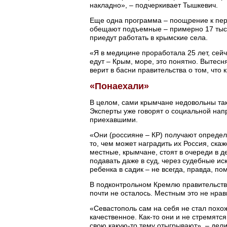
накладно», – подчеркивает Тышкевич.
Еще одна программа – поощрение к пер
обещают подъемные – примерно 17 тыся
приедут работать в крымские села.
«Я в медицине проработала 25 лет, сей
едут – Крым, море, это понятно. Вытес
верит в басни правительства о том, что 
«Понаехали»
В целом, сами крымчане недовольны та
Эксперты уже говорят о социальной на
приехавшими.
«Они (россияне – КР) получают определ
то, чем может наградить их Россия, скаж
местные, крымчане, стоят в очереди в д
подавать даже в суд, через судебные ис
ребенка в садик – не всегда, правда, п
В подконтрольном Кремлю правительств
почти не осталось. Местным это не нрав
«Севастополь сам на себя не стал похож
качественное. Как-то они и не стремятс
свою какую-то тему отыгрывают», – дел