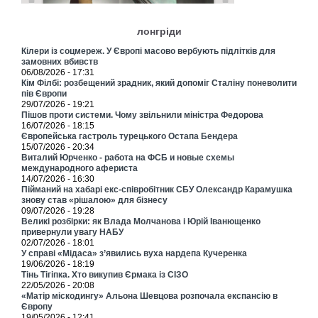
лонгріди
Кілери із соцмереж. У Європі масово вербують підлітків для
замовних вбивств
06/08/2026 - 17:31
Кім Філбі: розбещений зрадник, який допоміг Сталіну поневолити
пів Європи
29/07/2026 - 19:21
Пішов проти системи. Чому звільнили міністра Федорова
16/07/2026 - 18:15
Європейська гастроль турецького Остапа Бендера
15/07/2026 - 20:34
Виталий Юрченко - работа на ФСБ и новые схемы
международного афериста
14/07/2026 - 16:30
Пійманий на хабарі екс-співробітник СБУ Олександр Карамушка
знову став «рішалою» для бізнесу
09/07/2026 - 19:28
Великі розбірки: як Влада Молчанова і Юрій Іванющенко
привернули увагу НАБУ
02/07/2026 - 18:01
У справі «Мідаса» з’явились вуха нардепа Кучеренка
19/06/2026 - 18:19
Тінь Тігіпка. Хто викупив Єрмака із СІЗО
22/05/2026 - 20:08
«Матір міскодингу» Альона Шевцова розпочала експансію в
Європу
19/05/2026 - 12:41