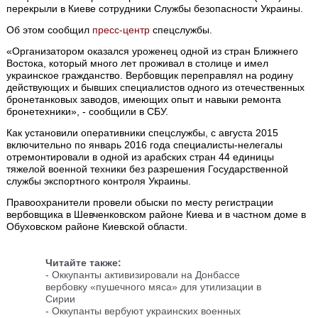
перекрыли в Киеве сотрудники Службы безопасности Украины.
Об этом сообщил
пресс-центр
спецслужбы.
«Организатором оказался уроженец одной из стран Ближнего
Востока, который много лет проживал в столице и имел
украинское гражданство. Вербовщик переправлял на родину
действующих и бывших специалистов одного из отечественных
бронетанковых заводов, имеющих опыт и навыки ремонта
бронетехники», - сообщили в СБУ.
Как установили оперативники спецслужбы, с августа 2015
включительно по январь 2016 года специалисты-нелегалы
отремонтировали в одной из арабских стран 44 единицы
тяжелой военной техники без разрешения Государственной
службы экспортного контроля Украины.
Правоохранители провели обыски по месту регистрации
вербовщика в Шевченковском районе Киева и в частном доме в
Обуховском районе Киевской области.
Читайте также:
- Оккупанты активизировали на Донбассе
вербовку «пушечного мяса» для утилизации в
Сирии
- Оккупанты вербуют украинских военных