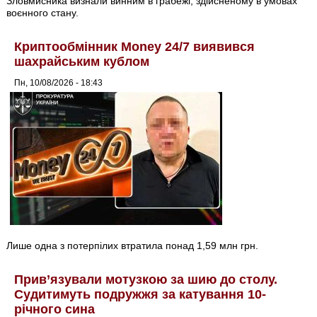
Зловмисника визнали винним в грабежі, здійсненому в умовах
воєнного стану.
Криптообмінник Money 24/7 виявився
шахрайським кублом
Пн, 10/08/2026 - 18:43
Лише одна з потерпілих втратила понад 1,59 млн грн.
Прив’язували мотузкою за шию до столу.
Судитимуть подружжя за катування 10-
річного сина