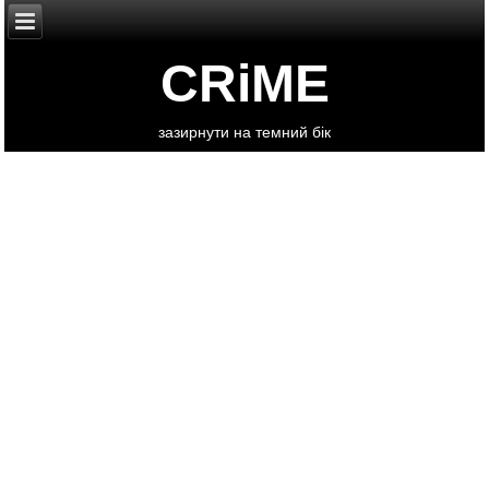
CRiME
зазирнути на темний бік