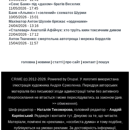
«Сенс Банк» під «дахом» братів Веселих
11/05/2026 - 17:45
Банк «Альянс» і «зелений» схематоз Шурми
10/05/2026 - 15:01
Махінатор Антон Шухнін брязкає «орденами»
24/04/2026 - 13:16
«Сталевар» Анатолій Афійчук: хто труїть киян токсичним димом
22/04/2026 - 17:12
Антон Ткаченко: смертельна автотроща і мережа борделів
15/04/2026 - 11:57
головна
|
новини
|
статті
|
про сайт
|
контакт
|
пошук
CRiME
(c) 2012-2026. Powered by
Drupal
. У логотипі використана
ілюстрація художника
Андрія Єрмоленка
. Передрук авторських
матеріалів без письмової згоди адміністрації ти/чи без активного
гіперпосилання не вітається і може переслідуватись за законом (див.
>>
обмеження
).
Шеф-редактор –
Наталія Тихомирова
, головний редактор –
Андрій
Карпінський
. Редакція і контакти
тут
. Дякуємо за те, що читаєте.
Матеріали, помічені як «реклама», «особиста думка» и тому подібне,
публікуються на умовах реклами. За достовірність інформації,