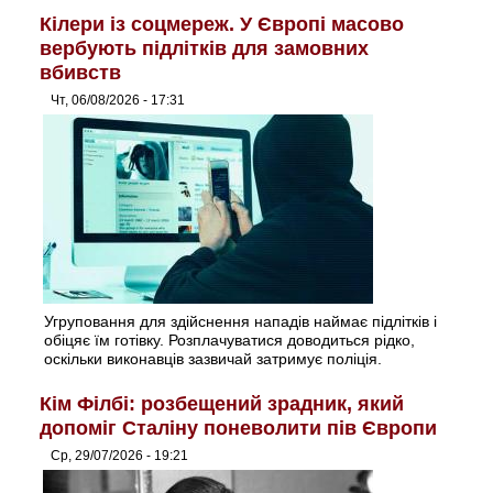
Кілери із соцмереж. У Європі масово
вербують підлітків для замовних
вбивств
Чт, 06/08/2026 - 17:31
Угруповання для здійснення нападів наймає підлітків і
обіцяє їм готівку. Розплачуватися доводиться рідко,
оскільки виконавців зазвичай затримує поліція.
Кім Філбі: розбещений зрадник, який
допоміг Сталіну поневолити пів Європи
Ср, 29/07/2026 - 19:21