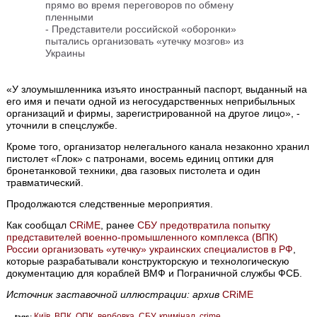
прямо во время переговоров по обмену
пленными
- Представители российской «оборонки»
пытались организовать «утечку мозгов» из
Украины
«У злоумышленника изъято иностранный паспорт, выданный на
его имя и печати одной из негосударственных неприбыльных
организаций и фирмы, зарегистрированной на другое лицо», -
уточнили в спецслужбе.
Кроме того, организатор нелегального канала незаконно хранил
пистолет «Глок» с патронами, восемь единиц оптики для
бронетанковой техники, два газовых пистолета и один
травматический.
Продолжаются следственные мероприятия.
Как сообщал
CRiME
, ранее
СБУ предотвратила попытку
представителей военно-промышленного комплекса (ВПК)
России организовать «утечку» украинских специалистов в РФ
,
которые разрабатывали конструкторскую и технологическую
документацию для кораблей ВМФ и Пограничной службы ФСБ.
Источник заставочной иллюстрации: архив
CRiME
Київ
ВПК
ОПК
вербовка
СБУ
кримінал
crime
tags: