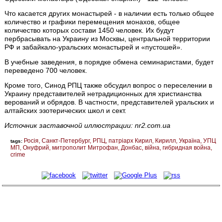
Что касается других монастырей - в наличии есть только общее
количество и графики перемещения монахов, общее
количество которых состави 1450 человек. Их будут
пербрасывать на Украину из Москвы, центральной территории
РФ и забайкало-уральских монастырей и «пустошей».
В учебные заведения, в порядке обмена семинаристами, будет
переведено 700 человек.
Кроме того, Синод РПЦ также обсудил вопрос о переселении в
Украину представителей нетрадиционных для христианства
верований и обрядов. В частности, представителей уральских и
алтайских эзотерических школ и сект.
Источник заставочной иллюстрации: nr2.com.ua
Росія
Санкт-Петербург
РПЦ
патріарх Кирил
Кирилл
Україна
УПЦ
tags:
МП
Онуфрий
митрополит Митрофан
Донбас
війна
гибридная война
crime