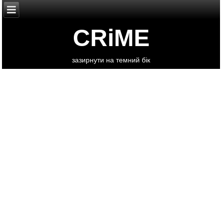
CRiME
зазирнути на темний бік