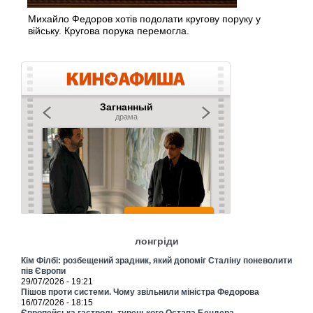
Михайло Федоров хотів подолати кругову поруку у
війську. Кругова порука перемогла.
лонгріди
Кім Філбі: розбещений зрадник, який допоміг Сталіну поневолити
пів Європи
29/07/2026 - 19:21
Пішов проти системи. Чому звільнили міністра Федорова
16/07/2026 - 18:15
Європейська гастроль турецького Остапа Бендера