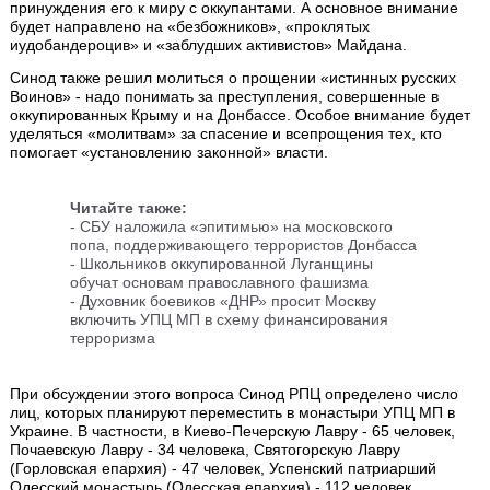
принуждения его к миру с оккупантами. А основное внимание
будет направлено на «безбожников», «проклятых
иудобандероцив» и «заблудших активистов» Майдана.
Синод также решил молиться о прощении «истинных русских
Воинов» - надо понимать за преступления, совершенные в
оккупированных Крыму и на Донбассе. Особое внимание будет
уделяться «молитвам» за спасение и всепрощения тех, кто
помогает «установлению законной» власти.
Читайте также:
- СБУ наложила «эпитимью» на московского
попа, поддерживающего террористов Донбасса
- Школьников оккупированной Луганщины
обучат основам православного фашизма
- Духовник боевиков «ДНР» просит Москву
включить УПЦ МП в схему финансирования
терроризма
При обсуждении этого вопроса Синод РПЦ определено число
лиц, которых планируют переместить в монастыри УПЦ МП в
Украине. В частности, в Киево-Печерскую Лавру - 65 человек,
Почаевскую Лавру - 34 человека, Святогорскую Лавру
(Горловская епархия) - 47 человек, Успенский патриарший
Одесский монастырь (Одесская епархия) - 112 человек.