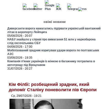
свіжі новини
Диверсанти ворога намагались підірвати українській вантажний
літак в аеропорту Лейпцига
05/08/2026 - 20:07
НАБУ знайшло у справі про вимагання $1 млн у наркобарона
слід ексочільника СБУ
04/08/2026 - 17:00
Мобілізований зрадник коригував удари ворога по полтавських
АЗС
03/08/2026 - 19:35
Компанія п’яних українців із жінкою в багажнику потрапила в
автотрощу під Вроцлавом
31/07/2026 - 20:27
Кім Філбі: розбещений зрадник, який
допоміг Сталіну поневолити пів Європи
Ср, 29/07/2026 - 19:21