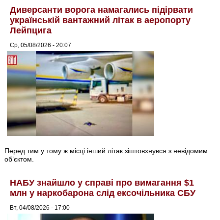
Диверсанти ворога намагались підірвати
українській вантажний літак в аеропорту
Лейпцига
Ср, 05/08/2026 - 20:07
Перед тим у тому ж місці інший літак зіштовхнувся з невідомим
об’єктом.
НАБУ знайшло у справі про вимагання $1
млн у наркобарона слід ексочільника СБУ
Вт, 04/08/2026 - 17:00