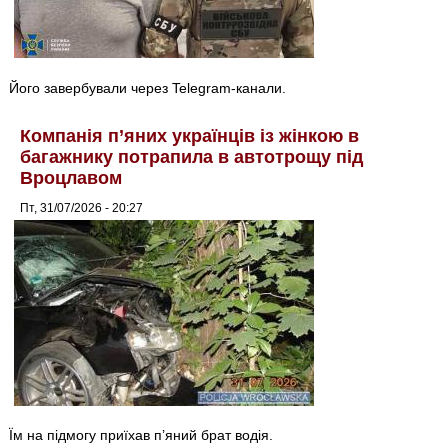
Його завербували через Telegram-канали.
Компанія п’яних українців із жінкою в
багажнику потрапила в автотрощу під
Вроцлавом
Пт, 31/07/2026 - 20:27
Їм на підмогу приїхав п’яний брат водія.