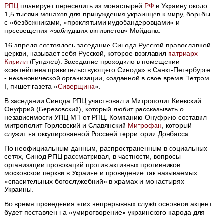
РПЦ
планирует переселить из монастырей
РФ
в Украину около
1,5 тысячи монахов для принуждения украинцев к миру, борьбы
с «безбожниками, «проклятыми иудобандеровцами» и
просвещения «заблудших активистов» Майдана.
16 апреля состоялось заседание Синода Русской православной
церкви, называет себя Русской, которое возглавил
патриарх
Кирилл
(Гундяев). Заседание проходило в помещении
«святейшева правительствующего Синода» в Санкт-Петербурге
- неканонической организации, созданной в свое время Петром
I, пишет газета «
Сиверщина
».
В заседании Синода РПЦ участвовал и Митрополит Киевский
Онуфрий (Березовский), который любит рассказывать о
независимости УПЦ МП от РПЦ. Компанию Онуфрию составил
митрополит Горловский и Славянский
Митрофан
, который
служит на оккупированной Россией территории Донбасса.
По неофициальным данным, распространенным в социальных
сетях, Синод РПЦ рассматривал, в частности, вопросы
организации провокаций против активных противников
московской церкви в Украине и проведение так называемых
«спасительных богослужебний» в храмах и монастырях
Украины.
Во время проведения этих непрерывных служб основной акцент
будет поставлен на «умиротворение» украинского народа для