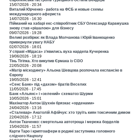
15/07/2026 - 20:34
Виталий Юрченко - работа на ФСБ и новые схемы
международного афериста
14/07/2026 - 16:30
Пійманий на хабарі екс-співробітник СБУ Олександр Карамушка
знову став «рішалою» для бізнесу
09/07/2026 - 19:28
Великі розбірки: як Влада Молчанова і Юрій Іванющенко
привернули увагу НАБУ
02/07/2026 - 18:01
У справі «Мідаса» з’явились вуха нардепа Кучеренка
19/06/2026 - 18:19
Тінь Тігіпка. Хто викупив Єрмака із СІЗО
22/05/2026 - 20:08
«Матір міскодингу» Альона Шевцова розпочала експансію в
Європу
19/05/2026 - 12:41
«Сенс Банк» під «дахом» братів Веселих
11/05/2026 - 17:45
Банк «Альянс» і «зелений» схематоз Шурми
10/05/2026 - 15:01
Махінатор Антон Шухнін брязкає «орденами»
24/04/2026 - 13:16
«Сталевар» Анатолій Афійчук: хто труїть киян токсичним димом
22/04/2026 - 17:12
Антон Ткаченко: смертельна автотроща і мережа борделів
15/04/2026 - 11:57
Карти Таро і криптоафери в родині заступника головного
слідчого Нацполу