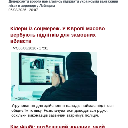
Диверсанти ворога намагались підірвати українській вантажний
літак в аеропорту Лейпцига
05/08/2026 - 20:07
Кілери із соцмереж. У Європі масово
вербують підлітків для замовних
вбивств
Чт, 06/08/2026 - 17:31
Угруповання для здійснення нападів наймає підлітків і
обіцяє їм готівку. Розплачуватися доводиться рідко,
оскільки виконавців зазвичай затримує поліція.
Кім Філбі: розбещений зрадник, який