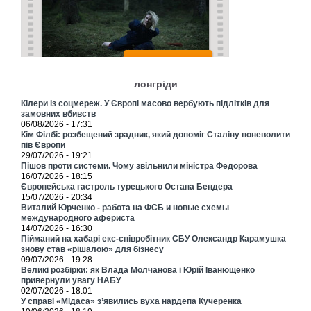
лонгріди
Кілери із соцмереж. У Європі масово вербують підлітків для
замовних вбивств
06/08/2026 - 17:31
Кім Філбі: розбещений зрадник, який допоміг Сталіну поневолити
пів Європи
29/07/2026 - 19:21
Пішов проти системи. Чому звільнили міністра Федорова
16/07/2026 - 18:15
Європейська гастроль турецького Остапа Бендера
15/07/2026 - 20:34
Виталий Юрченко - работа на ФСБ и новые схемы
международного афериста
14/07/2026 - 16:30
Пійманий на хабарі екс-співробітник СБУ Олександр Карамушка
знову став «рішалою» для бізнесу
09/07/2026 - 19:28
Великі розбірки: як Влада Молчанова і Юрій Іванющенко
привернули увагу НАБУ
02/07/2026 - 18:01
У справі «Мідаса» з’явились вуха нардепа Кучеренка