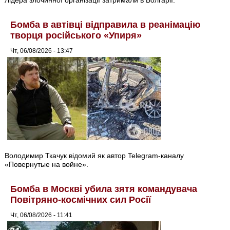
Лідера злочинної організації затримали в Болгарії.
Бомба в автівці відправила в реанімацію
творця російського «Упиря»
Чт, 06/08/2026 - 13:47
Володимир Ткачук відомий як автор Telegram-каналу
«Повернутые на войне».
Бомба в Москві убила зятя командувача
Повітряно-космічних сил Росії
Чт, 06/08/2026 - 11:41