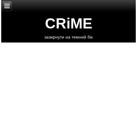
CRiME
зазирнути на темний бік