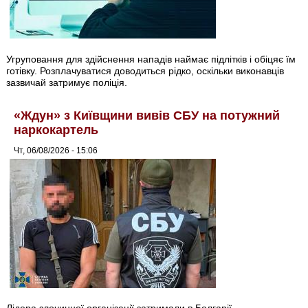
Угруповання для здійснення нападів наймає підлітків і обіцяє їм
готівку. Розплачуватися доводиться рідко, оскільки виконавців
зазвичай затримує поліція.
«Ждун» з Київщини вивів СБУ на потужний
наркокартель
Чт, 06/08/2026 - 15:06