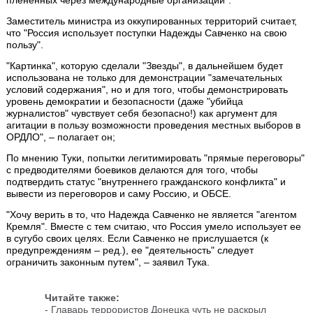
плененных через международные организации".
Заместитель министра из оккупированных территорий считает,
что "Россия использует поступки Надежды Савченко на свою
пользу".
"Картинка", которую сделали "Звезды", в дальнейшем будет
использована не только для демонстрации "замечательных
условий содержания", но и для того, чтобы демонстрировать
уровень демократии и безопасности (даже "убийца
журналистов" чувствует себя безопасно!) как аргумент для
агитации в пользу возможности проведения местных выборов в
ОРДЛО", – полагает он;
По мнению Туки, попытки легитимировать "прямые переговоры"
с предводителями боевиков делаются для того, чтобы
подтвердить статус "внутреннего гражданского конфликта" и
вывести из переговоров и саму Россию, и ОБСЕ.
"Хочу верить в то, что Надежда Савченко не является "агентом
Кремля". Вместе с тем считаю, что Россия умело использует ее
в сугубо своих целях. Если Савченко не прислушается (к
предупреждениям – ред.), ее "деятельность" следует
ограничить законным путем", – заявил Тука.
Читайте также:
-
Главарь террористов Донецка чуть не раскрыл