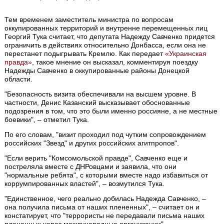
Тем временем заместитель министра по вопросам
оккупированных территорий и внутренне перемещенных лиц
Георгий Тука считает, что депутата Надежду Савченко придется
ограничить в действиях относительно Донбасса, если она не
перестанет подыгрывать Кремлю. Как передает
«Украинская
правда»
, такое мнение он высказал, комментируя поездку
Надежды Савченко в оккупированные районы Донецкой
области.
"Безопасность визита обеспечивали на высшем уровне. В
частности, Денис Казанский высказывает обоснованные
подозрения в том, что это были именно россияне, а не местные
боевики", – отметил Тука.
По его словам, "визит проходил под чутким сопровождением
российских "Звезд" и других российских агитпропов".
"Если верить "Комсомольской правде", Савченко еще и
постреляла вместе с ДНРовцами и заявила, что они
"нормальные ребята", с которыми вместе надо избавиться от
коррумпированных властей", – возмутился Тука.
"Единственное, чего реально добилась Надежда Савченко, –
она получила письма от наших плененных", – считает он и
констатирует, что "террористы не передавали письма наших