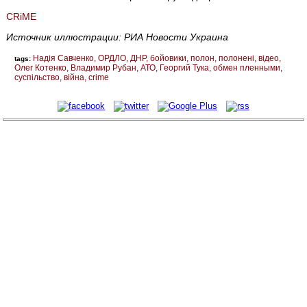
CRiME
Источник иллюстрации: РИА Новости Украина
Надія Савченко
ОРДЛО
ДНР
бойовики
полон
полонені
відео
tags:
Олег Котенко
Владимир Рубан
АТО
Георгий Тука
обмен пленными
суспільство
війна
crime