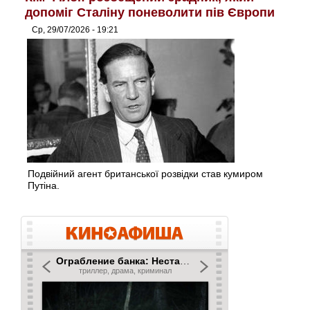
допоміг Сталіну поневолити пів Європи
Ср, 29/07/2026 - 19:21
Подвійний агент британської розвідки став кумиром
Путіна.