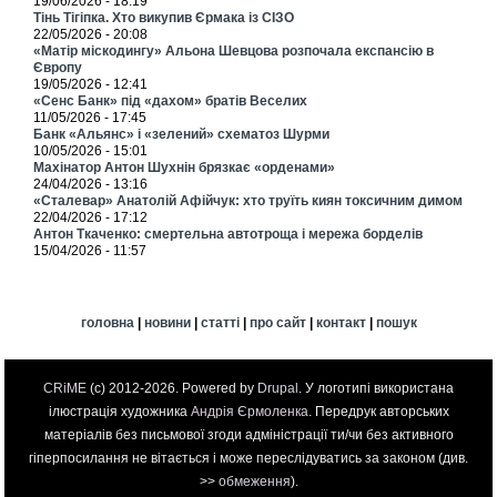
19/06/2026 - 18:19
Тінь Тігіпка. Хто викупив Єрмака із СІЗО
22/05/2026 - 20:08
«Матір міскодингу» Альона Шевцова розпочала експансію в
Європу
19/05/2026 - 12:41
«Сенс Банк» під «дахом» братів Веселих
11/05/2026 - 17:45
Банк «Альянс» і «зелений» схематоз Шурми
10/05/2026 - 15:01
Махінатор Антон Шухнін брязкає «орденами»
24/04/2026 - 13:16
«Сталевар» Анатолій Афійчук: хто труїть киян токсичним димом
22/04/2026 - 17:12
Антон Ткаченко: смертельна автотроща і мережа борделів
15/04/2026 - 11:57
головна
|
новини
|
статті
|
про сайт
|
контакт
|
пошук
CRiME
(c) 2012-2026. Powered by
Drupal
. У логотипі використана
ілюстрація художника
Андрія Єрмоленка
. Передрук авторських
матеріалів без письмової згоди адміністрації ти/чи без активного
гіперпосилання не вітається і може переслідуватись за законом (див.
>>
обмеження
).