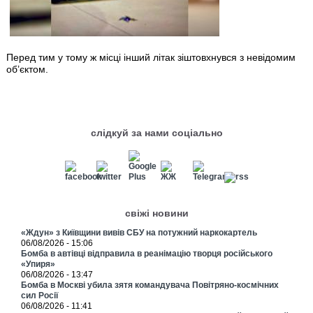
Перед тим у тому ж місці інший літак зіштовхнувся з невідомим
об’єктом.
слідкуй за нами соціально
свіжі новини
«Ждун» з Київщини вивів СБУ на потужний наркокартель
06/08/2026 - 15:06
Бомба в автівці відправила в реанімацію творця російського
«Упиря»
06/08/2026 - 13:47
Бомба в Москві убила зятя командувача Повітряно-космічних
сил Росії
06/08/2026 - 11:41