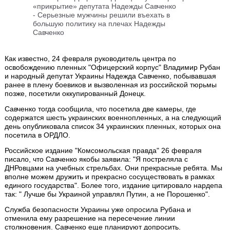
«прикрытие» депутата Надежды Савченко
-
Серьезные мужчины решили въехать в
большую политику на плечах Надежды
Савченко
Как известно, 24 февраля руководитель центра по
освобождению пленных "Офицерский корпус" Владимир Рубан
и народный депутат Украины Надежда Савченко, побывавшая
ранее в плену боевиков и вызволенная из российской тюрьмы
позже, посетили оккупированный Донецк.
Савченко тогда сообщила, что посетила две камеры, где
содержатся шесть украинских военнопленных, а на следующий
день опубликовала список 34 украинских пленных, которых она
посетила в ОРДЛО.
Российское издание "Комсомольская правда" 26 февраля
писало, что Савченко якобы заявила: "Я постреляла с
ДНРовцами на учебных стрельбах. Они прекрасные ребята. Мы
вполне можем дружить и прекрасно сосуществовать в рамках
единого государства". Более того, издание цитировало нардепа
так: " Лучше бы Украиной управлял Путин, а не Порошенко".
Служба безопасности Украины уже опросила Рубана и
отменила ему разрешение на пересечение линии
столкновения. Савченко еще планируют допросить.