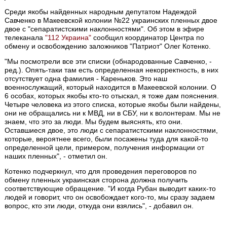
Среди якобы найденных народным депутатом Надеждой
Савченко в Макеевской колонии №22 украинских пленных двое
двое с "сепаратистскими наклонностями". Об этом в эфире
телеканала
"112 Украина"
сообщил координатор Центра по
обмену и освобождению заложников "Патриот" Олег Котенко.
"Мы посмотрели все эти списки (обнародованные Савченко, -
ред.). Опять-таки там есть определенная некорректность, в них
отсутствует одна фамилия - Кареньков. Это наш
военнослужащий, который находится в Макеевской колонии. О
6 особах, которых якобы кто-то отыскал, я тоже дам пояснения.
Четыре человека из этого списка, которые якобы были найдены,
они не обращались ни к МВД, ни в СБУ, ни к волонтерам. Мы не
знаем, что это за люди. Мы будем выяснять, кто они.
Оставшиеся двое, это люди с сепаратистскими наклонностями,
которые, вероятнее всего, были посажены туда для какой-то
определенной цели, примером, получения информации от
наших пленных", - отметил он.
Котенко подчеркнул, что для проведения переговоров по
обмену пленных украинская сторона должна получить
соответствующие обращение. "И когда Рубан выводит каких-то
людей и говорит, что он освобождает кого-то, мы сразу задаем
вопрос, кто эти люди, откуда они взялись", - добавил он.