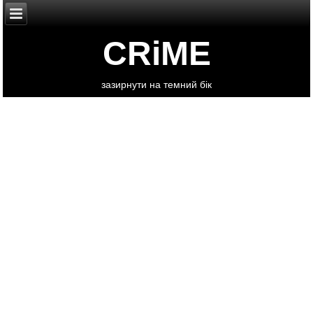
CRiME
зазирнути на темний бік