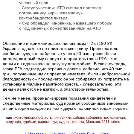
условный срок
-
Статус участника АТО смягчил приговор
пограничнику, «крышевавшему»
контрабандистов янтаря
-
Суд оправдал чиновника, назвавшего поборы
с подчиненных пожертвованиями на АТО
Обвинение инкриминировало чиновникам ч.2 ст.190 УК
Украины, однако те не признали свою вину. Председатель
сообщил суду, что найденные у него 20 тыс. гривен были
долгом, который ему вернул его приятель глава РГА – эти
деньги он одалживал на покупку автомобиля. В свою очередь,
глава РГА подтвердил версию о долге и добавил, что 40 тыс.
грн., полученные им от предпринимателя, были «добровольной
благодарностью» последнего; он же собирался их потратить на
установку в Малине памятного креста, - следовательно, эти
деньги являются не взяткой, а благотворительностью.
Тем не менее, проанализировав показания свидетелей и
следственные материалы, суд признал сообщников виновными
и приговорил каждого из них к двум с половиной годам тюрьмы.
Житомирська область
чиновники
хабарі
хабарництво
кримінал
tags:
корупція
курйози
вироки
суд
судова хроніка
Мельник 2511
crime