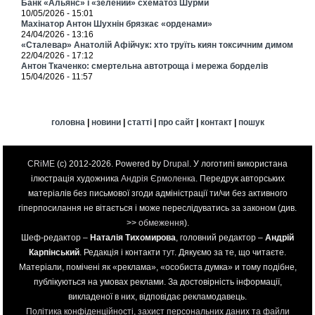
Банк «Альянс» і «зелений» схематоз Шурми
10/05/2026 - 15:01
Махінатор Антон Шухнін брязкає «орденами»
24/04/2026 - 13:16
«Сталевар» Анатолій Афійчук: хто труїть киян токсичним димом
22/04/2026 - 17:12
Антон Ткаченко: смертельна автотроща і мережа борделів
15/04/2026 - 11:57
головна
|
новини
|
статті
|
про сайт
|
контакт
|
пошук
CRiME
(c) 2012-2026. Powered by
Drupal
. У логотипі використана
ілюстрація художника
Андрія Єрмоленка
. Передрук авторських
матеріалів без письмової згоди адміністрації ти/чи без активного
гіперпосилання не вітається і може переслідуватись за законом (див.
>>
обмеження
).
Шеф-редактор –
Наталія Тихомирова
, головний редактор –
Андрій
Карпінський
. Редакція і контакти
тут
. Дякуємо за те, що читаєте.
Матеріали, помічені як «реклама», «особиста думка» и тому подібне,
публікуються на умовах реклами. За достовірність інформації,
викладеної в них, відповідає рекламодавець.
Політика конфіденційності, захист персональних даних та файли