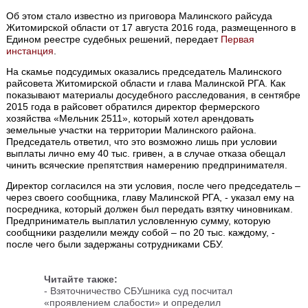
Об этом стало известно из приговора Малинского райсуда
Житомирской области от 17 августа 2016 года, размещенного в
Едином реестре судебных решений, передает
Первая
инстанция
.
На скамье подсудимых оказались председатель Малинского
райсовета Житомирской области и глава Малинской РГА. Как
показывают материалы досудебного расследования, в сентябре
2015 года в райсовет обратился директор фермерского
хозяйства «Мельник 2511», который хотел арендовать
земельные участки на территории Малинского района.
Председатель ответил, что это возможно лишь при условии
выплаты лично ему 40 тыс. гривен, а в случае отказа обещал
чинить всяческие препятствия намерению предпринимателя.
Директор согласился на эти условия, после чего председатель –
через своего сообщника, главу Малинской РГА, - указал ему на
посредника, который должен был передать взятку чиновникам.
Предприниматель выплатил условленную сумму, которую
сообщники разделили между собой – по 20 тыс. каждому, -
после чего были задержаны сотрудниками СБУ.
Читайте также:
-
Взяточничество СБУшника суд посчитал
«проявлением слабости» и определил