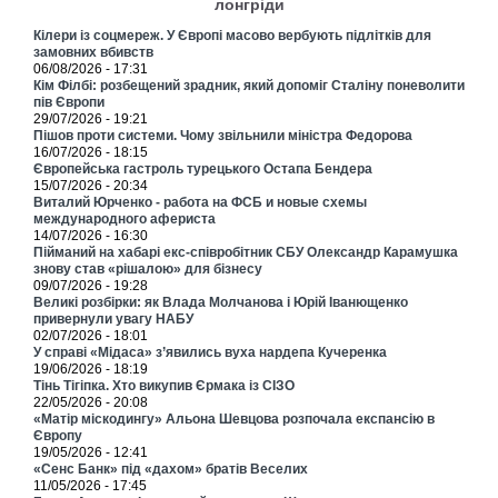
лонгріди
Кілери із соцмереж. У Європі масово вербують підлітків для
замовних вбивств
06/08/2026 - 17:31
Кім Філбі: розбещений зрадник, який допоміг Сталіну поневолити
пів Європи
29/07/2026 - 19:21
Пішов проти системи. Чому звільнили міністра Федорова
16/07/2026 - 18:15
Європейська гастроль турецького Остапа Бендера
15/07/2026 - 20:34
Виталий Юрченко - работа на ФСБ и новые схемы
международного афериста
14/07/2026 - 16:30
Пійманий на хабарі екс-співробітник СБУ Олександр Карамушка
знову став «рішалою» для бізнесу
09/07/2026 - 19:28
Великі розбірки: як Влада Молчанова і Юрій Іванющенко
привернули увагу НАБУ
02/07/2026 - 18:01
У справі «Мідаса» з’явились вуха нардепа Кучеренка
19/06/2026 - 18:19
Тінь Тігіпка. Хто викупив Єрмака із СІЗО
22/05/2026 - 20:08
«Матір міскодингу» Альона Шевцова розпочала експансію в
Європу
19/05/2026 - 12:41
«Сенс Банк» під «дахом» братів Веселих
11/05/2026 - 17:45