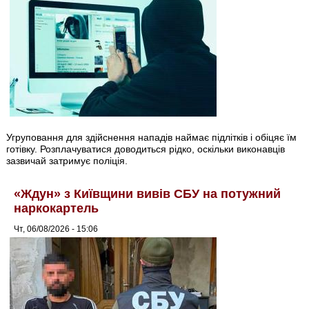
Угруповання для здійснення нападів наймає підлітків і обіцяє їм
готівку. Розплачуватися доводиться рідко, оскільки виконавців
зазвичай затримує поліція.
«Ждун» з Київщини вивів СБУ на потужний
наркокартель
Чт, 06/08/2026 - 15:06