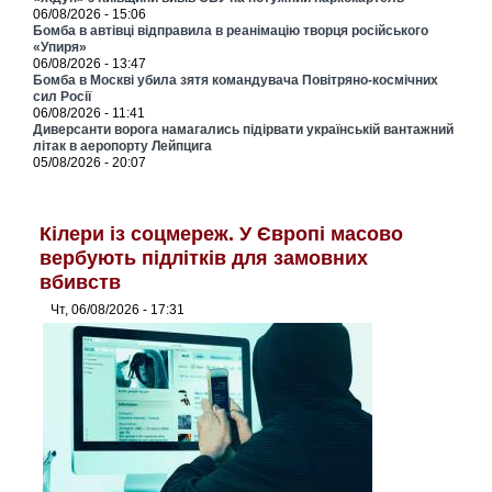
06/08/2026 - 15:06
Бомба в автівці відправила в реанімацію творця російського
«Упиря»
06/08/2026 - 13:47
Бомба в Москві убила зятя командувача Повітряно-космічних
сил Росії
06/08/2026 - 11:41
Диверсанти ворога намагались підірвати українській вантажний
літак в аеропорту Лейпцига
05/08/2026 - 20:07
Кілери із соцмереж. У Європі масово
вербують підлітків для замовних
вбивств
Чт, 06/08/2026 - 17:31