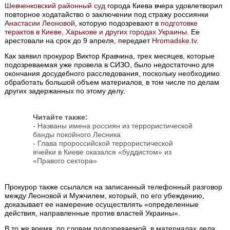
Шевченковский районный суд
города Киева вчера удовлетворил
повторное ходатайство о заключении под стражу россиянки
Анастасии Леоновой
, которую подозревают в
подготовке
терактов в Киеве, Харькове и других городах Украины
. Ее
арестовали на срок до 9 апреля, передает
Hromadske.tv
.
Как заявил прокурор Виктор Кравчина, трех месяцев, которые
подозреваемая уже провела в СИЗО, было недостаточно для
окончания досудебного расследования, поскольку необходимо
обработать большой объем материалов, в том числе по делам
других задержанных по этому делу.
Читайте также:
-
Названы имена россиян из террористической
банды покойного Лесника
-
Глава пророссийской террористической
ячейки в Киеве оказался «буддистом» из
«Правого сектора»
Прокурор также ссылался на записанный телефонный разговор
между Леоновой и Мужчилем, который, по его убеждению,
доказывает ее намерение осуществлять «определенные
действия, направленные против властей Украины».
В то же время, по словам подозреваемой, в материалах дела