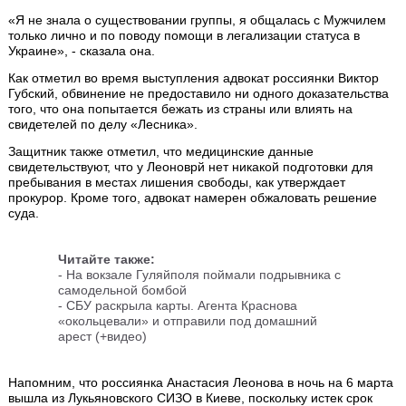
«Я не знала о существовании группы, я общалась с Мужчилем
только лично и по поводу помощи в легализации статуса в
Украине», - сказала она.
Как отметил во время выступления адвокат россиянки Виктор
Губский, обвинение не предоставило ни одного доказательства
того, что она попытается бежать из страны или влиять на
свидетелей по делу «Лесника».
Защитник также отметил, что медицинские данные
свидетельствуют, что у Леоноврй нет никакой подготовки для
пребывания в местах лишения свободы, как утверждает
прокурор. Кроме того, адвокат намерен обжаловать решение
суда.
Читайте также:
-
На вокзале Гуляйполя поймали подрывника с
самодельной бомбой
-
СБУ раскрыла карты. Агента Краснова
«окольцевали» и отправили под домашний
арест (+видео)
Напомним, что россиянка Анастасия Леонова в ночь на 6 марта
вышла из Лукьяновского СИЗО в Киеве, поскольку истек срок