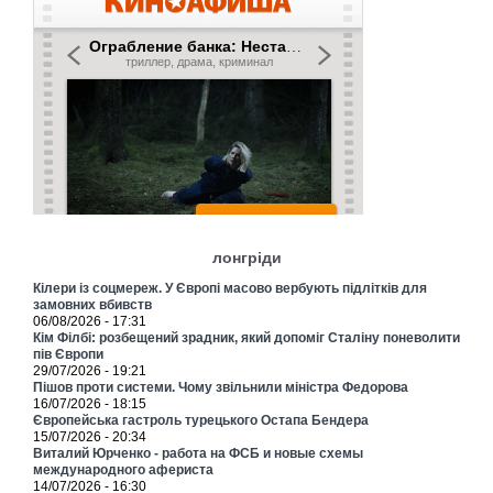
лонгріди
Кілери із соцмереж. У Європі масово вербують підлітків для
замовних вбивств
06/08/2026 - 17:31
Кім Філбі: розбещений зрадник, який допоміг Сталіну поневолити
пів Європи
29/07/2026 - 19:21
Пішов проти системи. Чому звільнили міністра Федорова
16/07/2026 - 18:15
Європейська гастроль турецького Остапа Бендера
15/07/2026 - 20:34
Виталий Юрченко - работа на ФСБ и новые схемы
международного афериста
14/07/2026 - 16:30