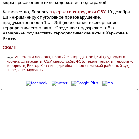
меры пресечения в виде содержания под стражей.
Как известно, Леонову
задержали сотрудники СБУ
10 декабря.
Ей инкриминируют уголовное правонарушение,
предусмотренное ч.1 ст. 258 (вовлечение в совершение
террористического акта). Следствие подозревает её в
намереньи осуществить террористические акты в Харькове и
Киеве.
CRiME
Анастасия Леонова
Правый сектор
диверсії
Київ
суд
судова
tags:
хроніка
диверсанти
СБУ
спецслужби
ФСБ
теракт
теракти
тероризм
терористи
Виктор Кравчина
кримінал
Шевченковский районный суд
crime
Олег Мужчиль