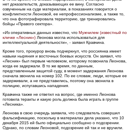
нет доказательств, доказывающих ее вину. Согласно
озвученным на суде материалам, в показаниях говорится о
конфликтности Леоновой, ее непрофессионализме, а также то,
что она фотографировала территорию, где тренировались
бойцы «Правого сектора».
«Из оперативных данных известно, что
Мужчилем (известный по
кличке «Лесник»)
Леонова могла использоваться для
интеллектуальной деятельности», - заявил Кравчина.
Кроме того, прокурор вновь подчеркнул, что россиянка имеет
навыки ныряния и восточных боевых искусств. Он заявил, что
«Лесник» был первым человеком, которому позвонила Леонова,
когда ее задержали. В то же время, по данным,
представленным защитой суду, в момент задержания Леонова
сначала звонила на номер 102. По ее словам, люди, которые ее
задерживали, а не представились, поэтому она звонила в
полицию, испугавшись нападения.
Кравчина также не ответил на вопрос, где именно Леонова
готовила теракты и какую роль должна была играть в группе
«Лесника».
Леонова в свою очередь заявила, что следователь совершил
фальсификацию, поскольку в материалах дела указано, что 10
декабря 2015 ей было официально сообщено о подозрении.
Однако, по словам Леоновой, подозрение ей так и не вручили.