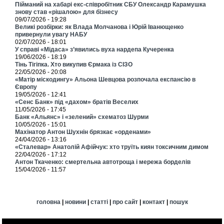
Пійманий на хабарі екс-співробітник СБУ Олександр Карамушка
знову став «рішалою» для бізнесу
09/07/2026 - 19:28
Великі розбірки: як Влада Молчанова і Юрій Іванющенко
привернули увагу НАБУ
02/07/2026 - 18:01
У справі «Мідаса» з’явились вуха нардепа Кучеренка
19/06/2026 - 18:19
Тінь Тігіпка. Хто викупив Єрмака із СІЗО
22/05/2026 - 20:08
«Матір міскодингу» Альона Шевцова розпочала експансію в
Європу
19/05/2026 - 12:41
«Сенс Банк» під «дахом» братів Веселих
11/05/2026 - 17:45
Банк «Альянс» і «зелений» схематоз Шурми
10/05/2026 - 15:01
Махінатор Антон Шухнін брязкає «орденами»
24/04/2026 - 13:16
«Сталевар» Анатолій Афійчук: хто труїть киян токсичним димом
22/04/2026 - 17:12
Антон Ткаченко: смертельна автотроща і мережа борделів
15/04/2026 - 11:57
головна
|
новини
|
статті
|
про сайт
|
контакт
|
пошук