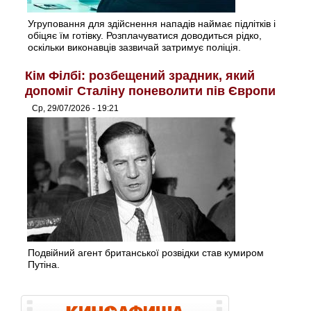
Угруповання для здійснення нападів наймає підлітків і
обіцяє їм готівку. Розплачуватися доводиться рідко,
оскільки виконавців зазвичай затримує поліція.
Кім Філбі: розбещений зрадник, який
допоміг Сталіну поневолити пів Європи
Ср, 29/07/2026 - 19:21
Подвійний агент британської розвідки став кумиром
Путіна.