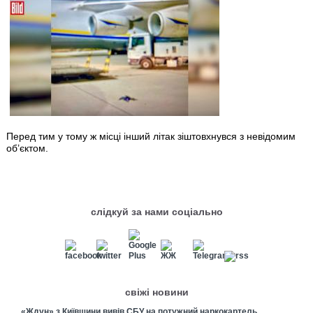
Перед тим у тому ж місці інший літак зіштовхнувся з невідомим
об’єктом.
слідкуй за нами соціально
свіжі новини
«Ждун» з Київщини вивів СБУ на потужний наркокартель