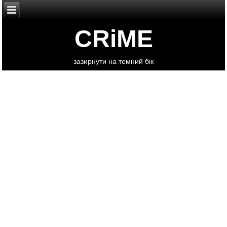
CRiME
зазирнути на темний бік