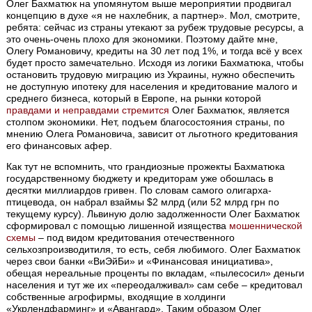
Олег Бахматюк на упомянутом выше мероприятии продвигал
концепцию в духе «я не нахлебник, а партнер». Мол, смотрите,
ребята: сейчас из страны утекают за рубеж трудовые ресурсы, а
это очень-очень плохо для экономики. Поэтому дайте мне,
Олегу Романовичу, кредиты на 30 лет под 1%, и тогда всё у всех
будет просто замечательно. Исходя из логики Бахматюка, чтобы
остановить трудовую миграцию из Украины, нужно обеспечить
не доступную ипотеку для населения и кредитование малого и
среднего бизнеса, который в Европе, на рынки которой
правдами и неправдами стремится
Олег Бахматюк, является
столпом экономики. Нет, подъем благосостояния страны, по
мнению Олега Романовича, зависит от льготного кредитования
его финансовых афер.
Как тут не вспомнить, что грандиозные прожекты Бахматюка
государственному бюджету и кредиторам уже обошлась в
десятки миллиардов гривен. По словам самого олигарха-
птицевода, он набрал взаймы $2 млрд (или 52 млрд грн по
текущему курсу). Львиную долю задолженности Олег Бахматюк
сформировал с помощью лишенной изящества
мошеннической
схемы
– под видом кредитования отечественного
сельхозпроизводитиля, то есть, себя любимого. Олег Бахматюк
через свои банки «ВиЭйБи» и «Финансовая инициатива»,
обещая нереальные проценты по вкладам, «пылесосил» деньги
населения и тут же их «переодалживал» сам себе – кредитовал
собственные агрофирмы, входящие в холдинги
«Укрлендфарминг» и «Авангард». Таким образом Олег