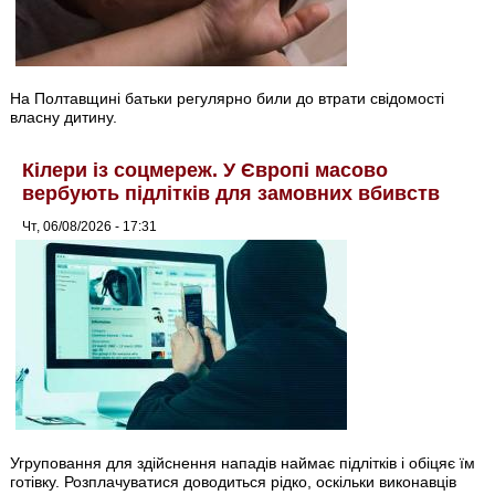
На Полтавщині батьки регулярно били до втрати свідомості
власну дитину.
Кілери із соцмереж. У Європі масово
вербують підлітків для замовних вбивств
Чт, 06/08/2026 - 17:31
Угруповання для здійснення нападів наймає підлітків і обіцяє їм
готівку. Розплачуватися доводиться рідко, оскільки виконавців