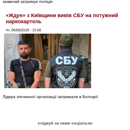
зазвичай затримує поліція.
«Ждун» з Київщини вивів СБУ на потужний
наркокартель
Чт, 06/08/2026 - 15:06
Лідера злочинної організації затримали в Болгарії.
слідкуй за нами соціально