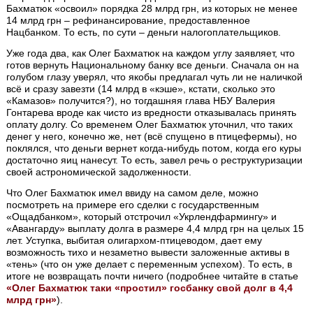
Бахматюк «освоил» порядка 28 млрд грн, из которых не менее
14 млрд грн – рефинансирование, предоставленное
Нацбанком. То есть, по сути – деньги налогоплательщиков.
Уже года два, как Олег Бахматюк на каждом углу заявляет, что
готов вернуть Национальному банку все деньги. Сначала он на
голубом глазу уверял, что якобы предлагал чуть ли не наличкой
всё и сразу завезти (14 млрд в «кэше», кстати, сколько это
«Камазов» получится?), но тогдашняя глава НБУ Валерия
Гонтарева вроде как чисто из вредности отказывалась принять
оплату долгу. Со временем Олег Бахматюк уточнил, что таких
денег у него, конечно же, нет (всё спущено в птицефермы), но
поклялся, что деньги вернет когда-нибудь потом, когда его куры
достаточно яиц нанесут. То есть, завел речь о реструктуризации
своей астрономической задолженности.
Что Олег Бахматюк имел ввиду на самом деле, можно
посмотреть на примере его сделки с государственным
«Ощадбанком», который отстрочил «Укрлендфармингу» и
«Авангарду» выплату долга в размере 4,4 млрд грн на целых 15
лет. Уступка, выбитая олигархом-птицеводом, дает ему
возможность тихо и незаметно вывести заложенные активы в
«тень» (что он уже делает с переменным успехом). То есть, в
итоге не возвращать почти ничего (подробнее читайте в статье
«Олег Бахматюк таки «простил» госбанку свой долг в 4,4
млрд грн»
).