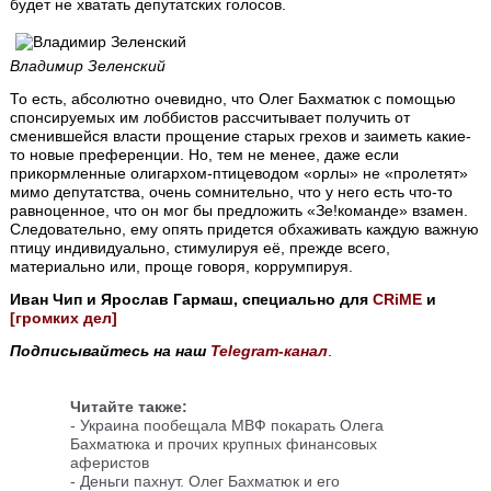
будет не хватать депутатских голосов.
Владимир Зеленский
То есть, абсолютно очевидно, что Олег Бахматюк с помощью
спонсируемых им лоббистов рассчитывает получить от
сменившейся власти прощение старых грехов и заиметь какие-
то новые преференции. Но, тем не менее, даже если
прикормленные олигархом-птицеводом «орлы» не «пролетят»
мимо депутатства, очень сомнительно, что у него есть что-то
равноценное, что он мог бы предложить «Зе!команде» взамен.
Следовательно, ему опять придется обхаживать каждую важную
птицу индивидуально, стимулируя её, прежде всего,
материально или, проще говоря, коррумпируя.
Иван Чип и Ярослав Гармаш, специально для
CRiME
и
[громких дел]
Подписывайтесь на наш
Telegram-канал
.
Читайте также:
-
Украина пообещала МВФ покарать Олега
Бахматюка и прочих крупных финансовых
аферистов
-
Деньги пахнут. Олег Бахматюк и его