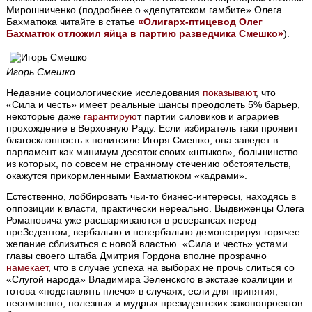
Мирошниченко (подробнее о «депутатском гамбите» Олега
Бахматюка читайте в статье
«Олигарх-птицевод Олег
Бахматюк отложил яйца в партию разведчика Смешко»
).
Игорь Смешко
Недавние социологические исследования
показывают
, что
«Сила и честь» имеет реальные шансы преодолеть 5% барьер,
некоторые даже
гарантирую
т партии силовиков и аграриев
прохождение в Верховную Раду. Если избиратель таки проявит
благосклонность к политсиле Игоря Смешко, она заведет в
парламент как минимум десяток своих «штыков», большинство
из которых, по совсем не странному стечению обстоятельств,
окажутся прикормленными Бахматюком «кадрами».
Естественно, лоббировать чьи-то бизнес-интересы, находясь в
оппозиции к власти, практически нереально. Выдвиженцы Олега
Романовича уже расшаркиваются в реверансах перед
преЗедентом, вербально и невербально демонстрируя горячее
желание сблизиться с новой властью. «Сила и честь» устами
главы своего штаба Дмитрия Гордона вполне прозрачно
намекает
, что в случае успеха на выборах не прочь слиться со
«Слугой народа» Владимира Зеленского в экстазе коалиции и
готова «подставлять плечо» в случаях, если для принятия,
несомненно, полезных и мудрых президентских законопроектов