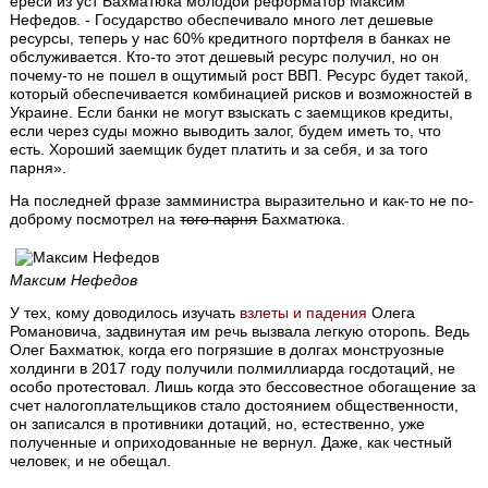
ереси из уст Бахматюка молодой реформатор Максим
Нефедов. - Государство обеспечивало много лет дешевые
ресурсы, теперь у нас 60% кредитного портфеля в банках не
обслуживается. Кто-то этот дешевый ресурс получил, но он
почему-то не пошел в ощутимый рост ВВП. Ресурс будет такой,
который обеспечивается комбинацией рисков и возможностей в
Украине. Если банки не могут взыскать с заемщиков кредиты,
если через суды можно выводить залог, будем иметь то, что
есть. Хороший заемщик будет платить и за себя, и за того
парня».
На последней фразе замминистра выразительно и как-то не по-
доброму посмотрел на
того парня
Бахматюка.
Максим Нефедов
У тех, кому доводилось изучать
взлеты и падения
Олега
Романовича, задвинутая им речь вызвала легкую оторопь. Ведь
Олег Бахматюк, когда его погрязшие в долгах монструозные
холдинги в 2017 году получили полмиллиарда госдотаций, не
особо протестовал. Лишь когда это бессовестное обогащение за
счет налогоплательщиков стало достоянием общественности,
он записался в противники дотаций, но, естественно, уже
полученные и оприходованные не вернул. Даже, как честный
человек, и не обещал.