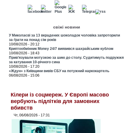
свіжі новини
У Миколаєві за 13 вкрадених шоколадок чоловіка запроторили
за ґрати на понад сім років
10/08/2026 - 20:12
Криптообмінник Money 24/7 виявився шахрайським кублом
10/08/2026 - 18:43
Прив’язували мотузкою за шию до столу. Судитимуть подружжя
за катування 10-річного сина
10/08/2026 - 17:20
«Ждун» з Київщини вивів СБУ на потужний наркокартель
06/08/2026 - 15:06
Кілери із соцмереж. У Європі масово
вербують підлітків для замовних
вбивств
Чт, 06/08/2026 - 17:31