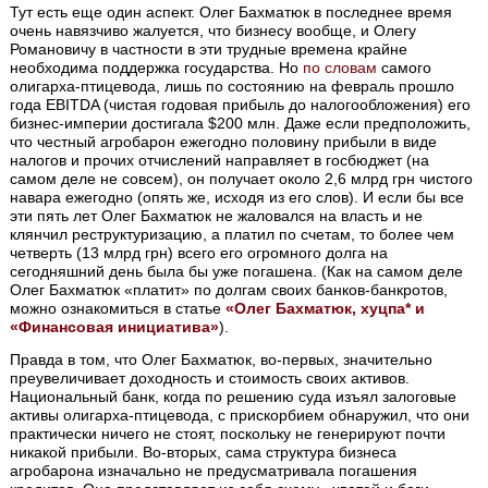
Тут есть еще один аспект. Олег Бахматюк в последнее время
очень навязчиво жалуется, что бизнесу вообще, и Олегу
Романовичу в частности в эти трудные времена крайне
необходима поддержка государства. Но
по словам
самого
олигарха-птицевода, лишь по состоянию на февраль прошло
года EBITDA (чистая годовая прибыль до налогообложения) его
бизнес-империи достигала $200 млн. Даже если предположить,
что честный агробарон ежегодно половину прибыли в виде
налогов и прочих отчислений направляет в госбюджет (на
самом деле не совсем), он получает около 2,6 млрд грн чистого
навара ежегодно (опять же, исходя из его слов). И если бы все
эти пять лет Олег Бахматюк не жаловался на власть и не
клянчил реструктуризацию, а платил по счетам, то более чем
четверть (13 млрд грн) всего его огромного долга на
сегодняшний день была бы уже погашена. (Как на самом деле
Олег Бахматюк «платит» по долгам своих банков-банкротов,
можно ознакомиться в статье
«Олег Бахматюк, хуцпа* и
«Финансовая инициатива»
).
Правда в том, что Олег Бахматюк, во-первых, значительно
преувеличивает доходность и стоимость своих активов.
Национальный банк, когда по решению суда изъял залоговые
активы олигарха-птицевода, с прискорбием обнаружил, что они
практически ничего не стоят, поскольку не генерируют почти
никакой прибыли. Во-вторых, сама структура бизнеса
агробарона изначально не предусматривала погашения