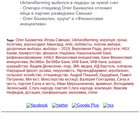
Ukrlandfarming выбился в лидеры за чужой счет
-
Олигарх-птицевод Олег Бахматюк отложил
яйца в партию разведчика Смешко
-
Олег Бахматюк, хуцпа* и «Финансовая
инициатива»
Олег Бахматюк
Игорь Смешко
Ukrlandfarming
корупція
гроші
Tags:
політика
агрохолдинг Авангард
лобі
лоббисты
лобізм
вибори
досрочные выборы
выборы – 2019
Верховная Рада
депутати
НБУ
банки
банкротство
фінанси
Нацбанк
Національний банк
рефинансирование
НАБУ
Финансовая инициатива
банк Финансовая
инициатива
ВиЭйБи
ВиЭйБи Банк
VAB Банк
VAB-банк
шахраї
шахрайство
Вадим Денисенко
піар
ЗМІ
медиа
ИД Картель
олігархи
Народный фронт
розкіш
нерухомість
Укрлендфарминг
агробизнес
сельское хозяйство
птицеводство
Андрій Пишний
Ощадбанк
Павел
Петренко
Мін’юст
Міністерство юстиції
Валерия Гонтарева
Сила и
честь
партия Сила и честь
Иван Мирошниченко
кримінал
Володимир
Зеленський
Слуга народу
партия Слуга народа
коалиция
Максим
Нефедов
дотации
преференции
економіка
crime