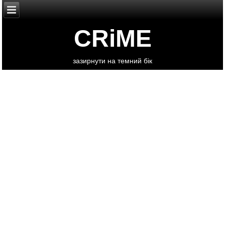
CRiME
зазирнути на темний бік