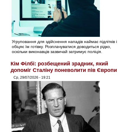
Угруповання для здійснення нападів наймає підлітків і
обіцяє їм готівку. Розплачуватися доводиться рідко,
оскільки виконавців зазвичай затримує поліція.
Кім Філбі: розбещений зрадник, який
допоміг Сталіну поневолити пів Європи
Ср, 29/07/2026 - 19:21