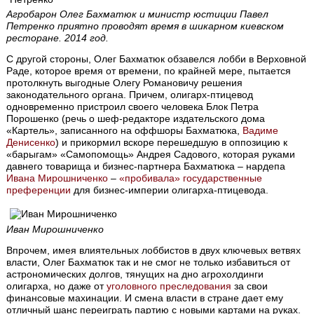
Агробарон Олег Бахматюк и министр юстиции Павел
Петренко приятно проводят время в шикарном киевском
ресторане. 2014 год.
С другой стороны, Олег Бахматюк обзавелся лобби в Верховной
Раде, которое время от времени, по крайней мере, пытается
протолкнуть выгодные Олегу Романовичу решения
законодательного органа. Причем, олигарх-птицевод
одновременно пристроил своего человека Блок Петра
Порошенко (речь о шеф-редакторе издательского дома
«Картель», записанного на оффшоры Бахматюка,
Вадиме
Денисенко
) и прикормил вскоре перешедшую в оппозицию к
«барыгам» «Самопомощь» Андрея Садового, которая руками
давнего товарища и бизнес-партнера Бахматюка – нардепа
Ивана Мирошниченко
–
«пробивала» государственные
преференции
для бизнес-империи олигарха-птицевода.
Иван Мирошниченко
Впрочем, имея влиятельных лоббистов в двух ключевых ветвях
власти, Олег Бахматюк так и не смог не только избавиться от
астрономических долгов, тянущих на дно агрохолдинги
олигарха, но даже от
уголовного преследования
за свои
финансовые махинации. И смена власти в стране дает ему
отличный шанс переиграть партию с новыми картами на руках.