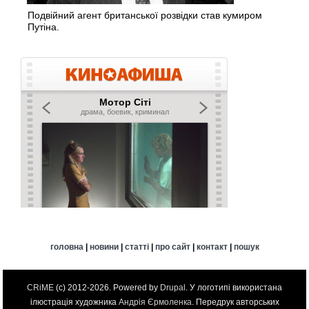
Подвійний агент британської розвідки став кумиром
Путіна.
головна
|
новини
|
статті
|
про сайт
|
контакт
|
пошук
CRiME
(c) 2012-2026. Powered by
Drupal
. У логотипі використана
ілюстрація художника
Андрія Єрмоленка
. Передрук авторських