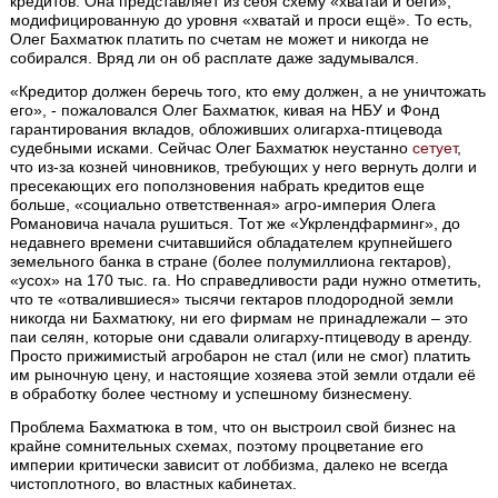
кредитов. Она представляет из себя схему «хватай и беги»,
модифицированную до уровня «хватай и проси ещё». То есть,
Олег Бахматюк платить по счетам не может и никогда не
собирался. Вряд ли он об расплате даже задумывался.
«Кредитор должен беречь того, кто ему должен, а не уничтожать
его», - пожаловался Олег Бахматюк, кивая на НБУ и Фонд
гарантирования вкладов, обложивших олигарха-птицевода
судебными исками. Сейчас Олег Бахматюк неустанно
сетует
,
что из-за козней чиновников, требующих у него вернуть долги и
пресекающих его поползновения набрать кредитов еще
больше, «социально ответственная» агро-империя Олега
Романовича начала рушиться. Тот же «Укрлендфарминг», до
недавнего времени считавшийся обладателем крупнейшего
земельного банка в стране (более полумиллиона гектаров),
«усох» на 170 тыс. га. Но справедливости ради нужно отметить,
что те «отвалившиеся» тысячи гектаров плодородной земли
никогда ни Бахматюку, ни его фирмам не принадлежали – это
паи селян, которые они сдавали олигарху-птицеводу в аренду.
Просто прижимистый агробарон не стал (или не смог) платить
им рыночную цену, и настоящие хозяева этой земли отдали её
в обработку более честному и успешному бизнесмену.
Проблема Бахматюка в том, что он выстроил свой бизнес на
крайне сомнительных схемах, поэтому процветание его
империи критически зависит от лоббизма, далеко не всегда
чистоплотного, во властных кабинетах.