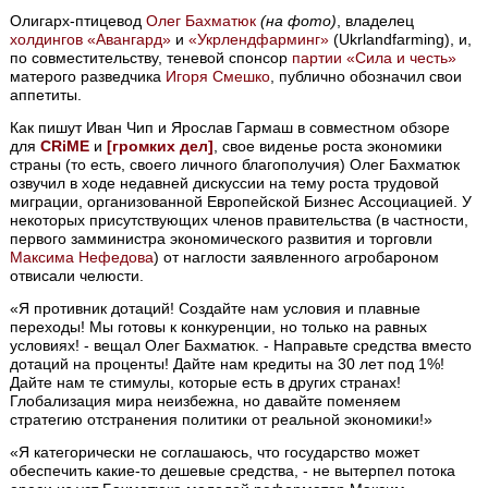
Олигарх-птицевод
Олег Бахматюк
(на фото)
, владелец
холдингов «Авангард»
и
«Укрлендфарминг»
(Ukrlandfarming), и,
по совместительству, теневой спонсор
партии «Сила и честь»
матерого разведчика
Игоря Смешко
, публично обозначил свои
аппетиты.
Как пишут Иван Чип и Ярослав Гармаш в совместном обзоре
для
CRiME
и
[громких дел]
, свое виденье роста экономики
страны (то есть, своего личного благополучия) Олег Бахматюк
озвучил в ходе недавней дискуссии на тему роста трудовой
миграции, организованной Европейской Бизнес Ассоциацией. У
некоторых присутствующих членов правительства (в частности,
первого замминистра экономического развития и торговли
Максима Нефедова
) от наглости заявленного агробароном
отвисали челюсти.
«Я противник дотаций! Создайте нам условия и плавные
переходы! Мы готовы к конкуренции, но только на равных
условиях! - вещал Олег Бахматюк. - Направьте средства вместо
дотаций на проценты! Дайте нам кредиты на 30 лет под 1%!
Дайте нам те стимулы, которые есть в других странах!
Глобализация мира неизбежна, но давайте поменяем
стратегию отстранения политики от реальной экономики!»
«Я категорически не соглашаюсь, что государство может
обеспечить какие-то дешевые средства, - не вытерпел потока