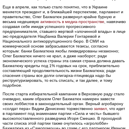
Еще в апреле, как только стало понятно, что в Украине
меняется президент и, в ближайшей перспективе, парламент и
правительство, Олег Бахматюк развернул крайне бурную и
весьма недешевую
активность в медиа-пространстве
, навязчиво
создавая себе имидж успешного прогрессивного
предпринимателя, ставшего жертвой «злочинной влады» в лице
экс-председателя Нацбанка Валерии Гонтаревой и
Национального антикоррупционного бюро. В СМИ на
коммерческой основе забрасываются тезисы, согласно
которым: банки Бахматюка якобы ликвидированы незаконно;
Олег Бахматюк ничего не крал, а даже наоборот; ради
экономического успеха страны эта самая страна должна давать
Бахматюку кредиты под 1% годовых на срок, приблизительно
составляющий продолжительность жизни Бахматюка; ради
спасения страны все долги олигарха-птицевода надо бы
реструктуризировать, то есть списать; и так далее, и тому
подобное.
После старта избирательной кампании в Верховную раду стало
очевидно, каким образом Олег Бахматюк намерен завести
своих лоббистов в законодательный орган. Верный агробарону
«солдат пера» Вадим Денисенко торжественно
заявил
, что идет
в парламент под знаменами партии «Сила и честь» бывшего
высокопоставленного разведчика Игоря Смешко. В проходной
части списка этой партии также очутилось «агролобби»
Бахматюка из «Самопомощи» во главе с его партнером Иваном