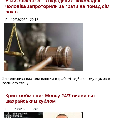
У Миколаєві за 13 вкрадених шоколадок
чоловіка запроторили за ґрати на понад сім
років
Пн, 10/08/2026 - 20:12
Зловмисника визнали винним в грабежі, здійсненому в умовах
воєнного стану.
Криптообмінник Money 24/7 виявився
шахрайським кублом
Пн, 10/08/2026 - 18:43