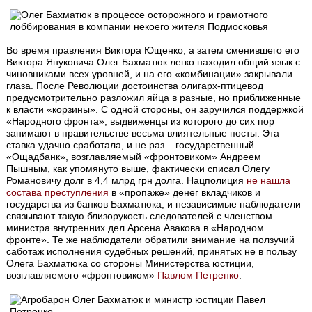
Во время правления Виктора Ющенко, а затем сменившего его
Виктора Януковича Олег Бахматюк легко находил общий язык с
чиновниками всех уровней, и на его «комбинации» закрывали
глаза. После Революции достоинства олигарх-птицевод
предусмотрительно разложил яйца в разные, но приближенные
к власти «корзины». С одной стороны, он заручился поддержкой
«Народного фронта», выдвиженцы из которого до сих пор
занимают в правительстве весьма влиятельные посты. Эта
ставка удачно сработала, и не раз – государственный
«Ощадбанк», возглавляемый «фронтовиком» Андреем
Пышным, как упомянуто выше, фактически списал Олегу
Романовичу долг в 4,4 млрд грн долга. Нацполиция
не нашла
состава преступления
в «пропаже» денег вкладчиков и
государства из банков Бахматюка, и независимые наблюдатели
связывают такую близорукость следователей с членством
министра внутренних дел Арсена Авакова в «Народном
фронте». Те же наблюдатели обратили внимание на ползучий
саботаж исполнения судебных решений, принятых не в пользу
Олега Бахматюка со стороны Министерства юстиции,
возглавляемого «фронтовиком»
Павлом Петренко
.