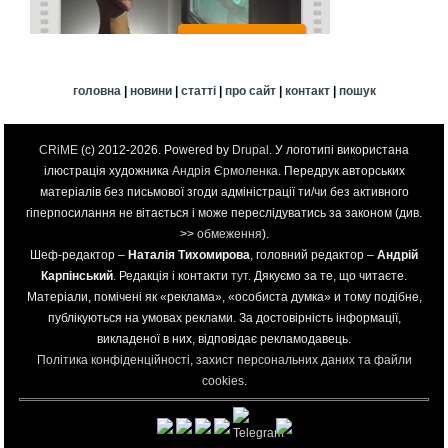
головна
|
новини
|
статті
|
про сайт
|
контакт
|
пошук
CRiME
(c) 2012-2026. Powered by
Drupal
. У логотипі використана
ілюстрація художника
Андрія Єрмоленка
. Передрук авторських
матеріалів без письмової згоди адміністрації ти/чи без активного
гіперпосилання не вітається і може переслідуватись за законом (див.
>>
обмеження
).
Шеф-редактор –
Наталія Тихомирова
, головний редактор –
Андрій
Карпінський
. Редакція і контакти
тут
. Дякуємо за те, що читаєте.
Матеріали, помічені як «реклама», «особиста думка» и тому подібне,
публікуються на умовах реклами. За достовірність інформації,
викладеної в них, відповідає рекламодавець.
Політика конфіденційності, захист персональних даних та файли
cookies
.