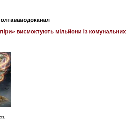
олтававодоканал
мпіри» висмоктують мільйони із комунальних
оз.