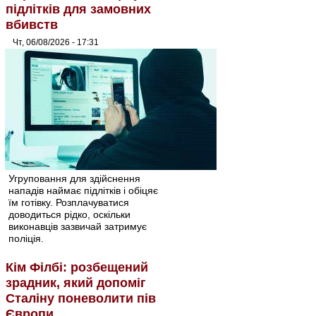
підлітків для замовних
вбивств
Чт, 06/08/2026 - 17:31
Угруповання для здійснення
нападів наймає підлітків і обіцяє
їм готівку. Розплачуватися
доводиться рідко, оскільки
виконавців зазвичай затримує
поліція.
Кім Філбі: розбещений
зрадник, який допоміг
Сталіну поневолити пів
Європи