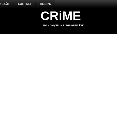
О САЙТ
КОНТАКТ
ПОШУК
CRiME
зазирнути на темний бік