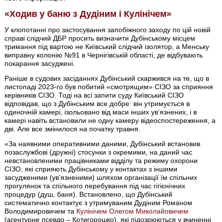
«Ходив у баню з Дудіним і Кулінічем»
У клопотанні про застосування запобіжного заходу по цій новій
справі слідчий ДБР просить визначити Дубінському місцем
тримання під вартою не Київський слідчий ізолятор, а Менську
виправну колонію №91 в Чернігівській області, де відбувають
покарання засуджені.
Раніше в судових засіданнях Дубінський скаржився на те, що в
листопаді 2023-го був побитий «смотрящим» СІЗО за сприяння
керівників СІЗО. Тоді на всі запити суду Київський СІЗО
відповідав, що з Дубінським все добре: він утримується в
одиночній камері, ізольовано від маси інших увʼязнених, і в
камері навіть встановили не одну камеру відеоспостереження, а
дві. Але все змінилося на початку травня.
«За наявними оперативними даними, Дубінський встановив
позаслужбові (дружні) стосунки з окремими, на даний час
невстановленими працівниками відділу та режиму охорони
СІЗО, які сприяють Дубінському у контактах з іншими
засудженими (увʼязненими) шляхом організації їм спільних
прогулянок та спільного перебування під час гігієнічних
процедур (душ, баня). Встановлено, що Дубінський
систематично контактує з утримуваним Дудіним Романом
Володимировичем та
Кулінічем Олегом Миколайовичем
(агентурне псевдо – Котигорошко), які підозрюються у вчиненні