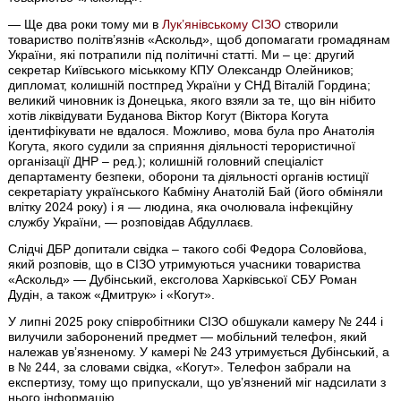
— Ще два роки тому ми в
Лук’янівському СІЗО
створили
товариство політв’язнів «Аскольд», щоб допомагати громадянам
України, які потрапили під політичні статті. Ми – це: другий
секретар Київського міськкому КПУ Олександр Олейников;
дипломат, колишній постпред України у СНД Віталій Гордина;
великий чиновник із Донецька, якого взяли за те, що він нібито
хотів ліквідувати Буданова Віктор Когут (Віктора Когута
ідентифікувати не вдалося. Можливо, мова була про Анатолія
Когута, якого судили за сприяння діяльності терористичної
організації ДНР – ред.); колишній головний спеціаліст
департаменту безпеки, оборони та діяльності органів юстиції
секретаріату українського Кабміну Анатолій Бай (його обміняли
влітку 2024 року) і я — людина, яка очолювала інфекційну
службу України, — розповідав Абдуллаєв.
Слідчі ДБР допитали свідка – такого собі Федора Соловйова,
який розповів, що в СІЗО утримуються учасники товариства
«Аскольд» — Дубінський, ексголова Харківської СБУ Роман
Дудін, а також «Дмитрук» і «Когут».
У липні 2025 року співробітники СІЗО обшукали камеру № 244 і
вилучили заборонений предмет — мобільний телефон, який
належав увʼязненому. У камері № 243 утримується Дубінський, а
в № 244, за словами свідка, «Когут». Телефон забрали на
експертизу, тому що припускали, що увʼязнений міг надсилати з
нього інформацію.