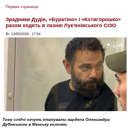
Первая страница
You are here
Зрадники Дудін, «Буратіно» і «Котигорошко»
разом ходять в лазню Лук'янівського СІЗО
Вт, 12/05/2026 - 17:54
Тому слідчі хочуть етапувати нардепа Олександра
Дубінського в Менську колонію.