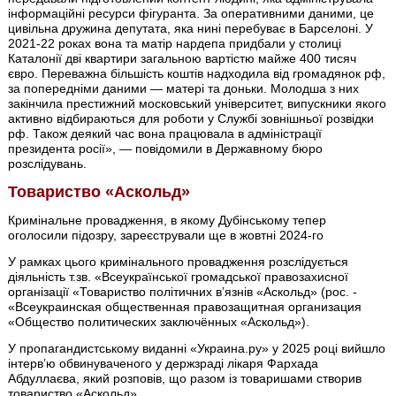
інформаційні ресурси фігуранта. За оперативними даними, це
цивільна дружина депутата, яка нині перебуває в Барселоні. У
2021-22 роках вона та матір нардепа придбали у столиці
Каталонії дві квартири загальною вартістю майже 400 тисяч
євро. Переважна більшість коштів надходила від громадянок рф,
за попередніми даними — матері та доньки. Молодша з них
закінчила престижний московський університет, випускники якого
активно відбираються для роботи у Службі зовнішньої розвідки
рф. Також деякий час вона працювала в адміністрації
президента росії», — повідомили в Державному бюро
розслідувань.
Товариство «Аскольд»
Кримінальне провадження, в якому Дубінському тепер
оголосили підозру, зареєстрували ще в жовтні 2024-го
У рамках цього кримінального провадження розслідується
діяльність т.зв. «Всеукраїнської громадської правозахисної
організації «Товариство політичних вʼязнів «Аскольд» (рос. -
«Всеукраинская общественная правозащитная организация
«Общество политических заключённых «Аскольд»).
У пропагандистському виданні «Украина.ру» у 2025 році вийшло
інтервʼю обвинуваченого у держзраді лікаря Фархада
Абдуллаєва, який розповів, що разом із товаришами створив
товариство «Аскольд».