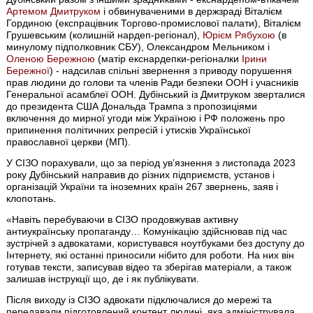
Артемом Дмитруком
і обвинуваченими в держзраді Віталієм
Гординою (експрацівник Торгово-промислової палати), Віталієм
Грушевським (колишній нардеп-регіонал),
Юрієм Рябухою
(в
минулому підполковник СБУ), Олександром Мельником і
Оленою Бережною
(матір екснардепки-регіоналки
Ірини
Бережної
) - надсилав спільні звернення з приводу порушення
прав людини до голови та членів Ради безпеки ООН і учасників
Генеральної асамблеї ООН. Дубінський із Дмитруком зверталися
до президента США Дональда Трампа з пропозиціями
включення до мирної угоди між Україною і РФ положень про
припинення політичних репресій і утисків Української
православної церкви (МП).
У СІЗО порахували, що за період увʼязнення з листопада 2023
року Дубінський направив до різних підприємств, установ і
організацій України та іноземних країн 267 звернень, заяв і
клопотань.
«Навіть перебуваючи в СІЗО продовжував активну
антиукраїнську пропаганду… Комунікацію здійснював під час
зустрічей з адвокатами, користувався ноутбуками без доступу до
Інтернету, які останні приносили нібито для роботи. На них він
готував тексти, записував відео та зберігав матеріали, а також
залишав інструкції що, де і як публікувати.
Після виходу із СІЗО адвокати підключалися до мережі та
передавали підготовлений контент людині, яка адмініструвала