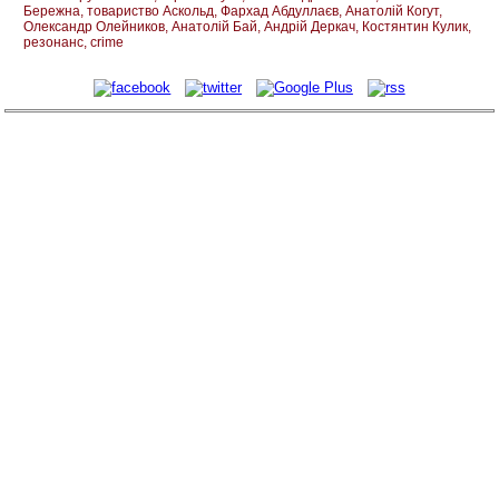
Бережна
товариство Аскольд
Фархад Абдуллаєв
Анатолій Когут
Олександр Олейников
Анатолій Бай
Андрій Деркач
Костянтин Кулик
резонанс
crime