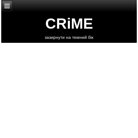
CRiME
зазирнути на темний бік