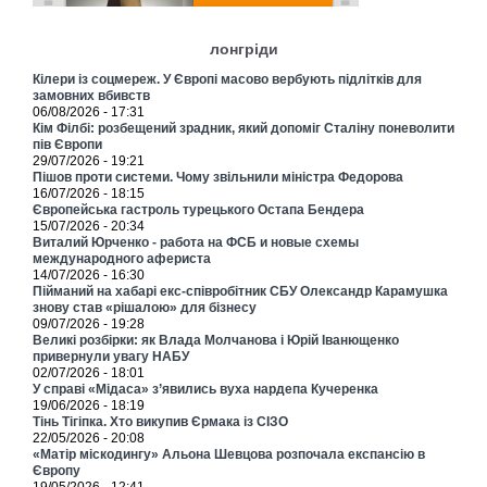
лонгріди
Кілери із соцмереж. У Європі масово вербують підлітків для
замовних вбивств
06/08/2026 - 17:31
Кім Філбі: розбещений зрадник, який допоміг Сталіну поневолити
пів Європи
29/07/2026 - 19:21
Пішов проти системи. Чому звільнили міністра Федорова
16/07/2026 - 18:15
Європейська гастроль турецького Остапа Бендера
15/07/2026 - 20:34
Виталий Юрченко - работа на ФСБ и новые схемы
международного афериста
14/07/2026 - 16:30
Пійманий на хабарі екс-співробітник СБУ Олександр Карамушка
знову став «рішалою» для бізнесу
09/07/2026 - 19:28
Великі розбірки: як Влада Молчанова і Юрій Іванющенко
привернули увагу НАБУ
02/07/2026 - 18:01
У справі «Мідаса» з’явились вуха нардепа Кучеренка
19/06/2026 - 18:19
Тінь Тігіпка. Хто викупив Єрмака із СІЗО
22/05/2026 - 20:08
«Матір міскодингу» Альона Шевцова розпочала експансію в
Європу