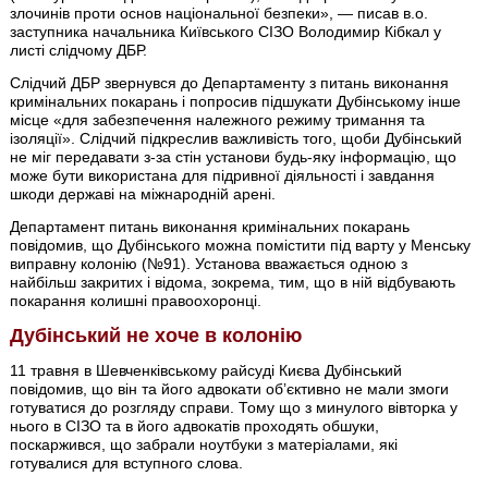
злочинів проти основ національної безпеки», — писав в.о.
заступника начальника Київського СІЗО Володимир Кібкал у
листі слідчому ДБР.
Слідчий ДБР звернувся до Департаменту з питань виконання
кримінальних покарань і попросив підшукати Дубінському інше
місце «для забезпечення належного режиму тримання та
ізоляції». Слідчий підкреслив важливість того, щоби Дубінський
не міг передавати з-за стін установи будь-яку інформацію, що
може бути використана для підривної діяльності і завдання
шкоди державі на міжнародній арені.
Департамент питань виконання кримінальних покарань
повідомив, що Дубінського можна помістити під варту у Менську
виправну колонію (№91). Установа вважається одною з
найбільш закритих і відома, зокрема, тим, що в ній відбувають
покарання колишні правоохоронці.
Дубінський не хоче в колонію
11 травня в Шевченківському райсуді Києва Дубінський
повідомив, що він та його адвокати обʼєктивно не мали змоги
готуватися до розгляду справи. Тому що з минулого вівторка у
нього в СІЗО та в його адвокатів проходять обшуки,
поскаржився, що забрали ноутбуки з матеріалами, які
готувалися для вступного слова.