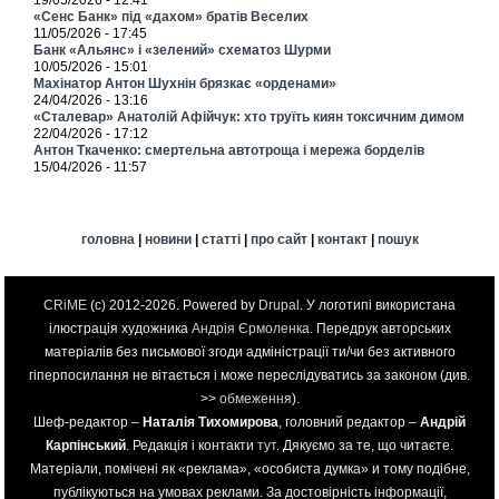
19/05/2026 - 12:41
«Сенс Банк» під «дахом» братів Веселих
11/05/2026 - 17:45
Банк «Альянс» і «зелений» схематоз Шурми
10/05/2026 - 15:01
Махінатор Антон Шухнін брязкає «орденами»
24/04/2026 - 13:16
«Сталевар» Анатолій Афійчук: хто труїть киян токсичним димом
22/04/2026 - 17:12
Антон Ткаченко: смертельна автотроща і мережа борделів
15/04/2026 - 11:57
головна
|
новини
|
статті
|
про сайт
|
контакт
|
пошук
CRiME
(c) 2012-2026. Powered by
Drupal
. У логотипі використана
ілюстрація художника
Андрія Єрмоленка
. Передрук авторських
матеріалів без письмової згоди адміністрації ти/чи без активного
гіперпосилання не вітається і може переслідуватись за законом (див.
>>
обмеження
).
Шеф-редактор –
Наталія Тихомирова
, головний редактор –
Андрій
Карпінський
. Редакція і контакти
тут
. Дякуємо за те, що читаєте.
Матеріали, помічені як «реклама», «особиста думка» и тому подібне,
публікуються на умовах реклами. За достовірність інформації,