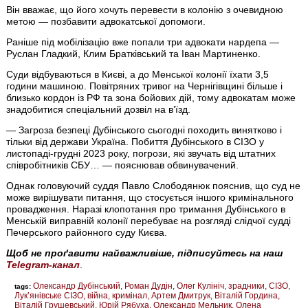
Він вважає, що його хочуть перевести в колонію з очевидною
метою — позбавити адвокатської допомоги.
Раніше під мобілізацію вже попали три адвокати нардепа —
Руслан Гладкий, Клим Братківський та Іван Мартиненко.
Суди відбуваються в Києві, а до Менської колонії їхати 3,5
години машиною. Повітряних тривог на Чернігівщині більше і
близько кордон із РФ та зона бойових дій, тому адвокатам може
знадобитися спеціальний дозвіл на вʼїзд.
— Загроза безпеці Дубінського сьогодні походить винятково і
тільки від держави Україна. Побиття Дубінського в СІЗО у
листопаді-грудні 2023 року, погрози, які звучать від штатних
співробітників СБУ… — пояснював обвинувачений.
Однак головуючий суддя Павло Слободянюк пояснив, що суд не
може вирішувати питання, що стосується іншого кримінального
провадження. Наразі клопотання про тримання Дубінського в
Менській виправній колонії перебуває на розгляді слідчої судді
Печерського районного суду Києва.
Щоб не проґавити найважливіше, підписуйтесь на наш
Telegram-канал
.
Олександр Дубінський
Роман Дудін
Олег Кулініч
зрадники
СІЗО
tags:
Лук’янівське СІЗО
війна
кримінал
Артем Дмитрук
Віталій Гордина
Віталій Грушевський
Юрій Рябуха
Олександр Мельник
Олена