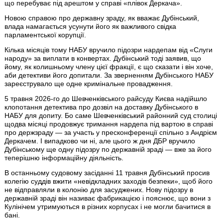
що перебуває під арештом у справі «плівок Деркача».
Новою справою про державну зраду, як вважає Дубінський,
влада намагається усунути його як важливого свідка
парламентської корупції.
Кілька місяців тому НАБУ вручило підозри нардепам від «Слуги
народу» за виплати в конвертах. Дубінський тоді заявив, що
йому, як колишньому члену цієї фракції, є що сказати і він хоче,
аби детективи його допитали. За зверненням Дубінського НАБУ
зареєструвало ще одне кримінальне провадження.
5 травня 2026-го до Шевченківського райсуду Києва надійшло
клопотання детектива про дозвіл на доставку Дубінського в
НАБУ для допиту. Бо саме Шевченківський районний суд столиці
щодва місяці продовжує тримання нардепа під вартою в справі
про держзраду — за участь у пресконференції спільно з Андрієм
Деркачем. І випадково чи ні, але цього ж дня ДБР вручило
Дубінському ще одну підозру по державній зраді — вже за його
теперішню інформаційну діяльність.
В останньому судовому засіданні 11 травня Дубінський просив
колегію суддів вжити «невідкладних заходів безпеки», щоб його
не відправляли в колонію для засуджених. Нову підозру в
державній зраді він називає фабрикацією і пояснює, що вони з
Кулінічем утримуються в різних корпусах і не могли бачитися в
бані.