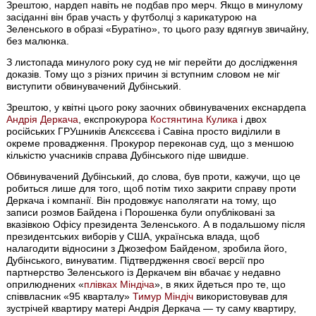
Зрештою, нардеп навіть не подбав про мерч. Якщо в минулому
засіданні він брав участь у футболці з карикатурою на
Зеленського в образі «Буратіно», то цього разу вдягнув звичайну,
без малюнка.
З листопада минулого року суд не міг перейти до дослідження
доказів. Тому що з різних причин зі вступним словом не міг
виступити обвинувачений Дубінський.
Зрештою, у квітні цього року заочних обвинувачених екснардепа
Андрія Деркача
, експрокурора
Костянтина Кулика
і двох
російських ГРУшників Алєксєєва і Савіна просто виділили в
окреме провадження. Прокурор переконав суд, що з меншою
кількістю учасників справа Дубінського піде швидше.
Обвинувачений Дубінський, до слова, був проти, кажучи, що це
робиться лише для того, щоб потім тихо закрити справу проти
Деркача і компанії. Він продовжує наполягати на тому, що
записи розмов Байдена і Порошенка були опубліковані за
вказівкою Офісу президента Зеленського. А в подальшому після
президентських виборів у США, українська влада, щоб
налагодити відносини з Джозефом Байденом, зробила його,
Дубінського, винуватим. Підтвердження своєї версії про
партнерство Зеленського із Деркачем він вбачає у недавно
оприлюднених «
плівках Міндіча
», в яких йдеться про те, що
співвласник «95 кварталу»
Тимур Міндіч
використовував для
зустрічей квартиру матері Андрія Деркача — ту саму квартиру,