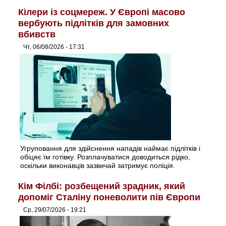
Кілери із соцмереж. У Європі масово
вербують підлітків для замовних
вбивств
Чт, 06/08/2026 - 17:31
Угруповання для здійснення нападів наймає підлітків і
обіцяє їм готівку. Розплачуватися доводиться рідко,
оскільки виконавців зазвичай затримує поліція.
Кім Філбі: розбещений зрадник, який
допоміг Сталіну поневолити пів Європи
Ср, 29/07/2026 - 19:21