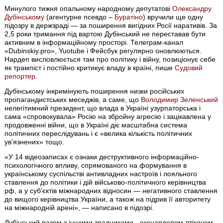
Минулого тижня опальному народному депутатові
Олександру
Дубінському
(агентурне псевдо –
Буратіно
) вручили ще одну
підозру в держзраді — за поширення вигідних Росії наративів. За
2,5 роки тримання під вартою Дубінський не переставав бути
активним в інформаційному просторі. Телеграм-канал
«Dubinskiy.pro», Yuotube і Фейсбук регулярно оновлюються.
Нардеп висловлюється там про політику і війну, позиціонує себе
як трампіст і постійно критикує владу в країні, пише
Судовий
репортер
.
Дубінському інкримінують поширення низки російських
пропагандистських меседжів, а саме, що
Володимир Зеленський
нелегітимний президент, що влада в Україні узурпаторська і
сама «спровокувала» Росію на збройну агресію і зацікавлена у
продовженні війни, що в Україні діє масштабна система
політичних переслідувань і є «велика кількість політичних
увʼязнених» тощо.
«У 14 відеозаписах є ознаки деструктивного інформаційно-
психологічного впливу, спрямованого на формування в
українському суспільстві антивладних настроїв і лояльного
ставлення до політики і дій військово-політичного керівництва
рф, а у субʼєктів міжнародних відносин — негативного ставлення
до вищого керівництва України, а також на підрив її авторитету
на міжнародній арені», — написано в підозрі.
Дубінський разом з іншими зрадниками - екснардепом-втікачем