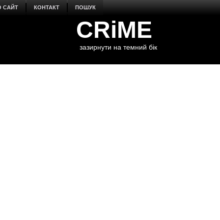
О САЙТ
КОНТАКТ
ПОШУК
CRiME
зазирнути на темний бік