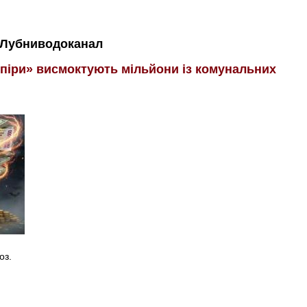
Лубниводоканал
мпіри» висмоктують мільйони із комунальних
оз.