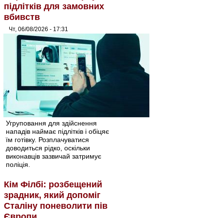
підлітків для замовних
вбивств
Чт, 06/08/2026 - 17:31
Угруповання для здійснення
нападів наймає підлітків і обіцяє
їм готівку. Розплачуватися
доводиться рідко, оскільки
виконавців зазвичай затримує
поліція.
Кім Філбі: розбещений
зрадник, який допоміг
Сталіну поневолити пів
Європи