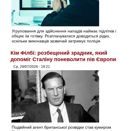
Угруповання для здійснення нападів наймає підлітків і
обіцяє їм готівку. Розплачуватися доводиться рідко,
оскільки виконавців зазвичай затримує поліція.
Кім Філбі: розбещений зрадник, який
допоміг Сталіну поневолити пів Європи
Ср, 29/07/2026 - 19:21
Подвійний агент британської розвідки став кумиром