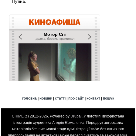
Путіна.
головна
|
новини
|
статті
|
про сайт
|
контакт
|
пошук
CRiME
(c) 2012-2026. Powered by
Drupal
. У логотипі використана
ілюстрація художника
Андрія Єрмоленка
. Передрук авторських
матеріалів без письмової згоди адміністрації ти/чи без активного
гіперпосилання не вітається і може переслідуватись за законом (див.