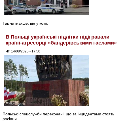
Так чи інакше, він у комі.
В Польщі українські підлітки підігравали
країні-агресорці «бандерівськими гаслами»
Чт, 14/08/2025 - 17:50
Польські спецслужби переконані, що за інцидентами стоять
росіяни.