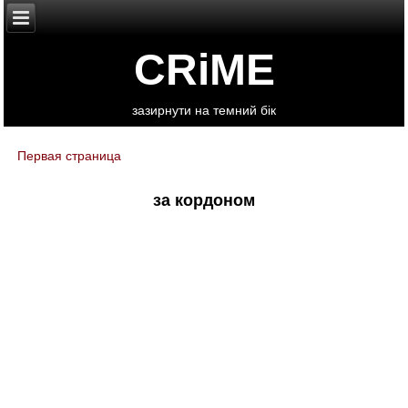
CRiME
зазирнути на темний бік
Первая страница
You are here
за кордоном