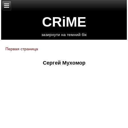
CRiME
зазирнути на темний бік
Первая страница
You are here
Сергей Мухомор