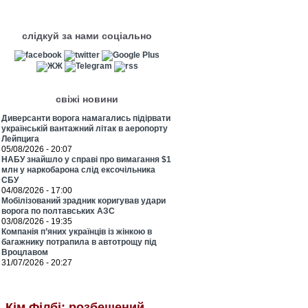
слідкуй за нами соціально
свіжі новини
Диверсанти ворога намагались підірвати
українській вантажний літак в аеропорту
Лейпцига
05/08/2026 - 20:07
НАБУ знайшло у справі про вимагання $1
млн у наркобарона слід ексочільника
СБУ
04/08/2026 - 17:00
Мобілізований зрадник коригував удари
ворога по полтавських АЗС
03/08/2026 - 19:35
Компанія п’яних українців із жінкою в
багажнику потрапила в автотрощу під
Вроцлавом
31/07/2026 - 20:27
Кім Філбі: розбещений