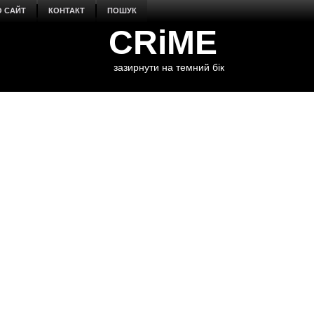
О САЙТ
КОНТАКТ
ПОШУК
CRiME
зазирнути на темний бік