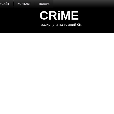
О САЙТ
КОНТАКТ
ПОШУК
CRiME
зазирнути на темний бік