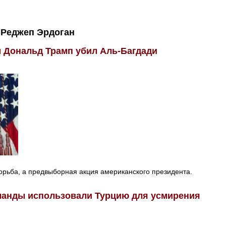
Реджеп Эрдоган
м Дональд Трамп убил Аль-Багдади
орьба, а предвыборная акция американского президента.
ланды использовали Турцию для усмирения