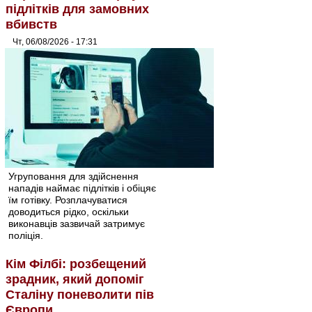
підлітків для замовних
вбивств
Чт, 06/08/2026 - 17:31
Угруповання для здійснення
нападів наймає підлітків і обіцяє
їм готівку. Розплачуватися
доводиться рідко, оскільки
виконавців зазвичай затримує
поліція.
Кім Філбі: розбещений
зрадник, який допоміг
Сталіну поневолити пів
Європи