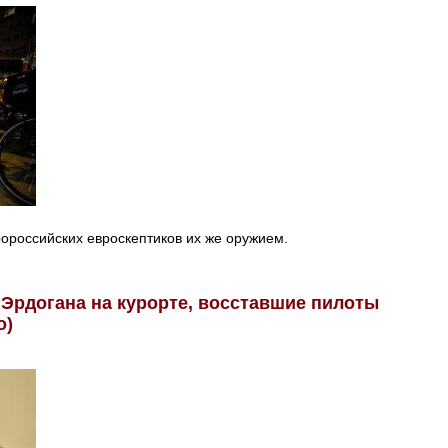
ророссийских евроскептиков их же оружием.
Эрдогана на курорте, восставшие пилоты
о)