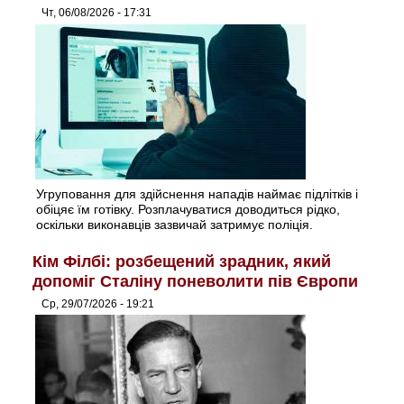
Чт, 06/08/2026 - 17:31
Угруповання для здійснення нападів наймає підлітків і
обіцяє їм готівку. Розплачуватися доводиться рідко,
оскільки виконавців зазвичай затримує поліція.
Кім Філбі: розбещений зрадник, який
допоміг Сталіну поневолити пів Європи
Ср, 29/07/2026 - 19:21