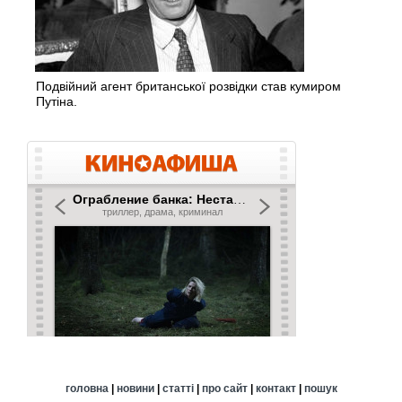
Подвійний агент британської розвідки став кумиром
Путіна.
головна
|
новини
|
статті
|
про сайт
|
контакт
|
пошук