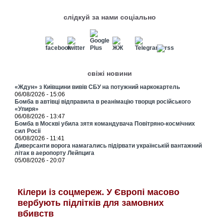
слідкуй за нами соціально
свіжі новини
«Ждун» з Київщини вивів СБУ на потужний наркокартель
06/08/2026 - 15:06
Бомба в автівці відправила в реанімацію творця російського
«Упиря»
06/08/2026 - 13:47
Бомба в Москві убила зятя командувача Повітряно-космічних
сил Росії
06/08/2026 - 11:41
Диверсанти ворога намагались підірвати українській вантажний
літак в аеропорту Лейпцига
05/08/2026 - 20:07
Кілери із соцмереж. У Європі масово
вербують підлітків для замовних
вбивств