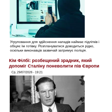
Угруповання для здійснення нападів наймає підлітків і
обіцяє їм готівку. Розплачуватися доводиться рідко,
оскільки виконавців зазвичай затримує поліція.
Кім Філбі: розбещений зрадник, який
допоміг Сталіну поневолити пів Європи
Ср, 29/07/2026 - 19:21