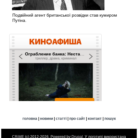
Подвійний агент британської розвідки став кумиром
Путіна.
головна
|
новини
|
статті
|
про сайт
|
контакт
|
пошук
CRiME
(c) 2012-2026. Powered by
Drupal
. У логотипі використана