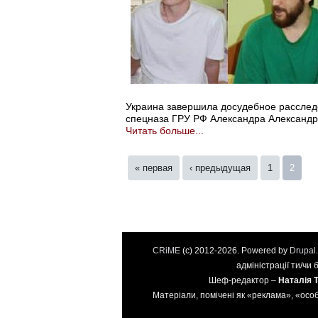
Украина завершила досудебное расслед
спецназа ГРУ РФ Александра Александр
Читать больше...
Страницы
« первая
‹ предыдущая
1
2
CRiME
(c) 2012-2026. Powered by
Drupal
адміністрації ти/чи
Шеф-редактор –
Наталія 
Матеріали, помічені як «реклама», «особ