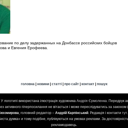
ование по делу задержанных на Донбассе российских бойцов
ова и Евгения Ерофеева.
головна
|
новини
|
статті
|
про сайт
|
контакт
|
пошук
. У логотипі використана ілюстрація художника
Андрія Єрмоленка
. Передрук а
 без активного гіперпосилання не вітається і може переслідуватись за законом 
Тихомирова
, головний редактор –
Андрій Карпінський
. Редакція і контакти
тут
иста думка» и тому подібне, публікуються на умовах реклами. За достовірність 
рекламодавець.