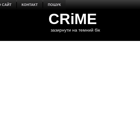
О САЙТ
КОНТАКТ
ПОШУК
CRiME
зазирнути на темний бік