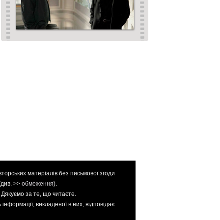
вторських матеріалів без письмової згоди
(див. >>
обмеження
).
. Дякуємо за те, що читаєте.
інформації, викладеної в них, відповідає