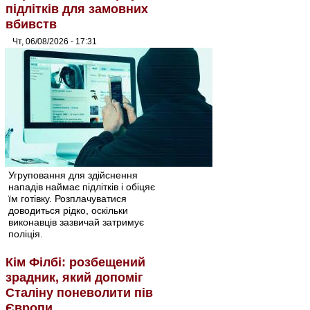
підлітків для замовних
вбивств
Чт, 06/08/2026 - 17:31
Угруповання для здійснення
нападів наймає підлітків і обіцяє
їм готівку. Розплачуватися
доводиться рідко, оскільки
виконавців зазвичай затримує
поліція.
Кім Філбі: розбещений
зрадник, який допоміг
Сталіну поневолити пів
Європи