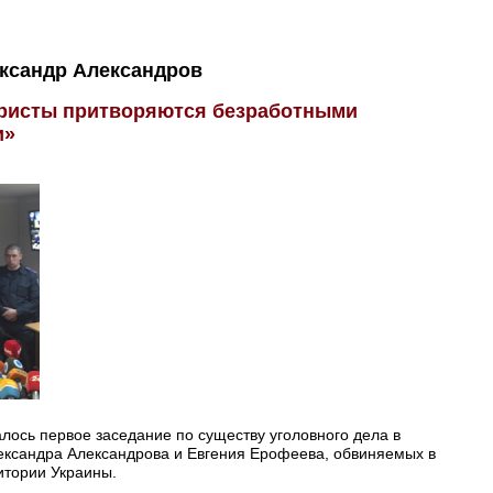
ксандр Александров
ористы притворяются безработными
и»
алось первое заседание по существу уголовного дела в
ександра Александрова и Евгения Ерофеева, обвиняемых в
итории Украины.