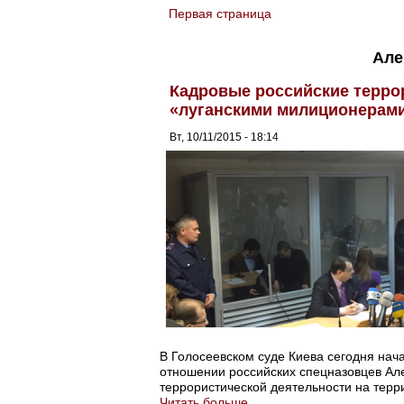
Первая страница
You are here
Але
Кадровые российские терр
«луганскими милиционерам
Вт, 10/11/2015 - 18:14
В Голосеевском суде Киева сегодня нач
отношении российских спецназовцев Ал
террористической деятельности на терр
Читать больше...