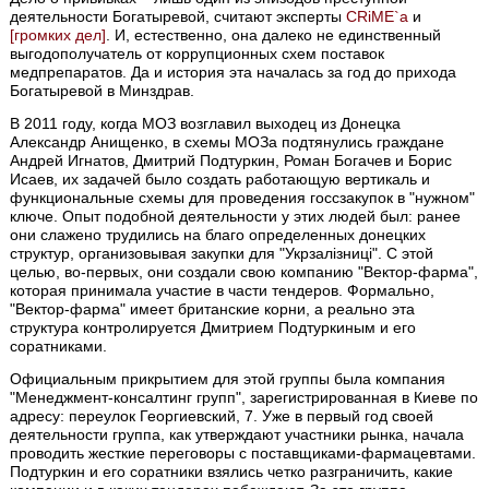
деятельности Богатыревой, считают эксперты
CRiME`а
и
[громких дел]
. И, естественно, она далеко не единственный
выгодополучатель от коррупционных схем поставок
медпрепаратов. Да и история эта началась за год до прихода
Богатыревой в Минздрав.
В 2011 году, когда МОЗ возглавил выходец из Донецка
Александр Анищенко, в схемы МОЗа подтянулись граждане
Андрей Игнатов, Дмитрий Подтуркин, Роман Богачев и Борис
Исаев, их задачей было создать работающую вертикаль и
функциональные схемы для проведения госсзакупок в "нужном"
ключе. Опыт подобной деятельности у этих людей был: ранее
они слажено трудились на благо определенных донецких
структур, организовывая закупки для "Укрзалізниці". С этой
целью, во-первых, они создали свою компанию "Вектор-фарма",
которая принимала участие в части тендеров. Формально,
"Вектор-фарма" имеет британские корни, а реально эта
структура контролируется Дмитрием Подтуркиным и его
соратниками.
Официальным прикрытием для этой группы была компания
"Менеджмент-консалтинг групп", зарегистрированная в Киеве по
адресу: переулок Георгиевский, 7. Уже в первый год своей
деятельности группа, как утверждают участники рынка, начала
проводить жесткие переговоры с поставщиками-фармацевтами.
Подтуркин и его соратники взялись четко разграничить, какие