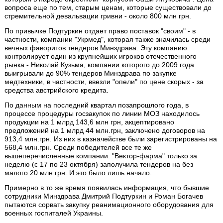
вопроса еще по тем, старым ценам, которые существовали до
стремительной девальвации гривни - около 800 млн грн.
По привычке Подтуркин отдает право поставок "своим" - в
частности, компании "Укрмед", которая также значилась среди
вечных фаворитов тендеров Минздрава. Эту компанию
контролирует один из крупнейших игроков отечественного
рынка - Николай Кузьма, компании которого до 2009 года
выигрывали до 90% тендеров Минздрава по закупке
медтехники, в частности, ввезли "опели" по цене скорых - за
средства австрийского кредита.
По данным на последний квартал позапрошлого года, в
процессе процедуры госзакупок по линии МОЗ находилось
продукции на 1 млрд 143,6 млн грн, акцептировано
предложений на 1 млрд 44 млн.грн, заключено договоров на
913,4 млн.грн. Из них в казначействе были зарегистрированы на
568,4 млн.грн. Среди победителей все те же
вышеперечисленные компании. "Вектор-фарма" только за
неделю (с 17 по 23 октября) заполучила тендеров на без
малого 20 млн грн. И это было лишь начало.
Примерно в то же время появилась информация, что бывшие
сотрудники Минздрава Дмитрий Подтуркин и Роман Богачев
пытаются сорвать закупку реанимационного оборудования для
военных госпиталей Украины.