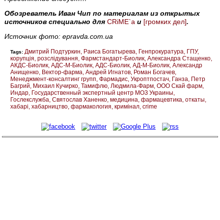
Обозреватель Иван Чип по материалам из открытых
источников специально для
CRiME`а
и
[громких дел]
.
Источник фото: epravda.com.ua
Дмитрий Подтуркин
Раиса Богатырева
Генпрокуратура
ГПУ
Tags:
корупція
розслідування
Фармстандарт-Биолик
Александра Стащенко
АКДС-Биолик
АДС-М-Биолик
АДС-Биолик
АД-М-Биолик
Александр
Анищенко
Вектор-фарма
Андрей Игнатов
Роман Богачев
Менеджмент-консалтинг групп
Фармадис
Укроптпостач
Ганза
Петр
Багрий
Михаил Кучирко
Тамифлю
Людмила-Фарм
ООО Скай фарм
Индар
Государственный экспертный центр МОЗ Украины
Гослекслужба
Святослав Ханенко
медицина
фармацевтика
откаты
хабарі
хабарництво
фармакология
кримінал
crime