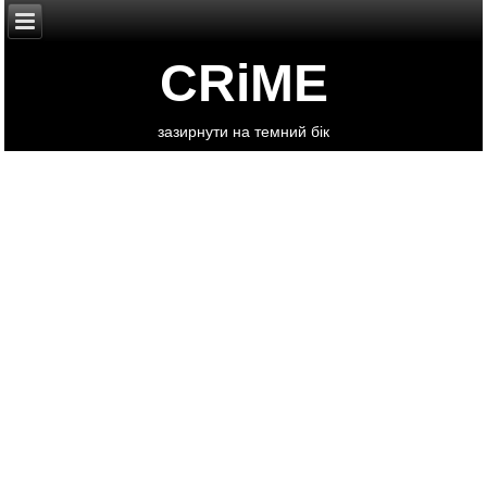
CRiME
зазирнути на темний бік