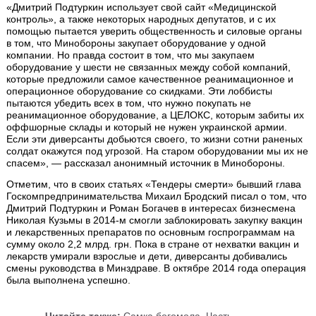
«Дмитрий Подтуркин использует свой сайт «Медицинской
контроль», а также некоторых народных депутатов, и с их
помощью пытается уверить общественность и силовые органы
в том, что Минобороны закупает оборудование у одной
компании. Но правда состоит в том, что мы закупаем
оборудование у шести не связанных между собой компаний,
которые предложили самое качественное реанимационное и
операционное оборудование со скидками. Эти лоббисты
пытаются убедить всех в том, что нужно покупать не
реанимационное оборудование, а ЦЕЛОКС, которым забиты их
оффшорные склады и который не нужен украинской армии.
Если эти диверсанты добьются своего, то жизни сотни раненых
солдат окажутся под угрозой. На старом оборудовании мы их не
спасем», — рассказал анонимный источник в Минобороны.
Отметим, что в своих статьях «Тендеры смерти» бывший глава
Госкомпредпринимательства Михаил Бродский писал о том, что
Дмитрий Подтуркин и Роман Богачев в интересах бизнесмена
Николая Кузьмы в 2014-м смогли заблокировать закупку вакцин
и лекарственных препаратов по основным госпрограммам на
сумму около 2,2 млрд. грн. Пока в стране от нехватки вакцин и
лекарств умирали взрослые и дети, диверсанты добивались
смены руководства в Минздраве. В октябре 2014 года операция
была выполнена успешно.
Читайте также:
Самка богомола. Часть