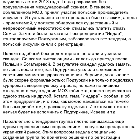
случилось летом 2013 года. Тогда разразился без
преувеличения международный скандал. В тендере,
объявленном МОЗ, принял участие польский производитель
инсулина. И пусть качество его препарата было высоким, а цена
- приемлемой, у поляков обнаружился существенный и
непреодолимый недостаток: они отказались платить откаты
Семье. За что и были наказаны: Госпредприятие "Индар",
контролируемое Подтуркиным, заблокировало все тендеры, а
польский инсулин сняли с регистрации.
Поляки подобный беспредел терпеть не стали и учинили
скандал. Со всеми вытекающими - вплоть до приезда посла
Польши к Богатыревой. В результате скандал удалось замять,
но лишь после того, как Подтуркина уволили с должности
советника министра здравоохранения. Впрочем, увольнение
было скорее формальностью: Подтуркин не только продолжал
курировать вверенную ему отрасль, но даже не лишился
отведенного ему в здании МОЗ кабинета, просто переехал из
одного этажа на другой. Кстати, тема "Индара" - особая, и об
этом предприятии, и о том, как можно наживаться на тяжело
больных диабетом, я расскажу отдельно. И в этом контексте
нельзя будет не вспомнить о Подтуркине, Исаеве и т.д.
Параллельно с тендерами группа плотно занималась еще
одним перспективным направлением - допуском препаратов на
украинский рынок. Этим вопросом ведала специально
созданная группа по принятию решений по регистрации