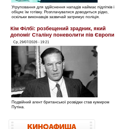
Угруповання для здійснення нападів наймає підлітків і
обіцяє їм готівку. Розплачуватися доводиться рідко,
оскільки виконавців зазвичай затримує поліція.
Кім Філбі: розбещений зрадник, який
допоміг Сталіну поневолити пів Європи
Ср, 29/07/2026 - 19:21
Подвійний агент британської розвідки став кумиром
Путіна.