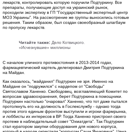
лекарств, контролировать которую поручили Подтуркину. Все
препараты, получающие доступ на украинский рынок,
проходили экспертизу в ГП "Государственный экспертный центр
МОЗ Украины". На рассмотрение же группы выносились готовые
решения. Таким образом, был создан своеобразный шлагбаум
по пропуску лекарств.
Читайте также:
Дело Котвицкого.
«Исчезнувшие» миллионы
С началом уличного противостояния в 2013-2014 годах,
фармацевтический картель делегировал Дмитрия Подтуркина
на Майдан.
Как оказалось, "майданил" Подтуркин не зря. Именно на
Майдане он "подружился" с нардепом от "Свободы"
Святославом Ханенко. Свободовец, возглавляющий Комитет по
вопросам здравоохранения, берет Подтуркина в помощники.
Подтуркин настолько "очаровал" Ханенко, что тот даже пытался
протолкнуть его на должность в Гослекслужбу - однако тогда
против этого единым фронтом выступили и игроки фармрынка,
и лоббисты их интересов в ВР. Тогда Ханенко пристроил своего
протеже в наблюдательный совет "Охматдета". Так Подтуркин
стал куратором закупки оборудования для нового корпуса,
который в народе окрестили "корпусом Саши Януковича". Цена