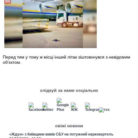
Перед тим у тому ж місці інший літак зіштовхнувся з невідомим
об’єктом.
слідкуй за нами соціально
свіжі новини
«Ждун» з Київщини вивів СБУ на потужний наркокартель