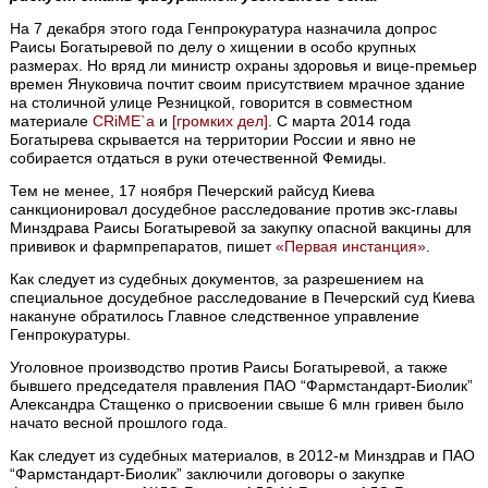
На 7 декабря этого года Генпрокуратура назначила допрос
Раисы Богатыревой по делу о хищении в особо крупных
размерах. Но вряд ли министр охраны здоровья и вице-премьер
времен Януковича почтит своим присутствием мрачное здание
на столичной улице Резницкой, говорится в совместном
материале
CRiME`a
и
[громких дел]
. С марта 2014 года
Богатырева скрывается на территории России и явно не
собирается отдаться в руки отечественной Фемиды.
Тем не менее, 17 ноября Печерский райсуд Киева
санкционировал досудебное расследование против экс-главы
Минздрава Раисы Богатыревой за закупку опасной вакцины для
прививок и фармпрепаратов, пишет
«Первая инстанция»
.
Как следует из судебных документов, за разрешением на
специальное досудебное расследование в Печерский суд Киева
накануне обратилось Главное следственное управление
Генпрокуратуры.
Уголовное производство против Раисы Богатыревой, а также
бывшего председателя правления ПАО “Фармстандарт-Биолик”
Александра Стащенко о присвоении свыше 6 млн гривен было
начато весной прошлого года.
Как следует из судебных материалов, в 2012-м Минздрав и ПАО
“Фармстандарт-Биолик” заключили договоры о закупке