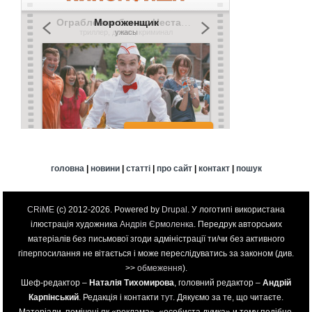
головна
|
новини
|
статті
|
про сайт
|
контакт
|
пошук
CRiME
(c) 2012-2026. Powered by
Drupal
. У логотипі використана
ілюстрація художника
Андрія Єрмоленка
. Передрук авторських
матеріалів без письмової згоди адміністрації ти/чи без активного
гіперпосилання не вітається і може переслідуватись за законом (див.
>>
обмеження
).
Шеф-редактор –
Наталія Тихомирова
, головний редактор –
Андрій
Карпінський
. Редакція і контакти
тут
. Дякуємо за те, що читаєте.