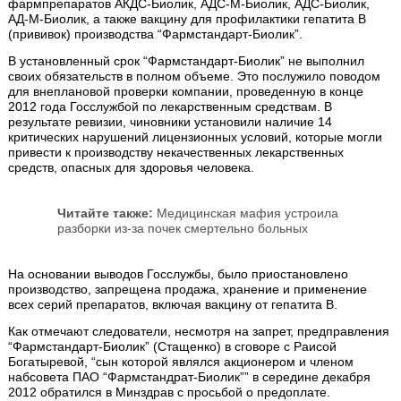
фармпрепаратов АКДС-Биолик, АДС-М-Биолик, АДС-Биолик,
АД-М-Биолик, а также вакцину для профилактики гепатита В
(прививок) производства “Фармстандарт-Биолик”.
В установленный срок “Фармстандарт-Биолик” не выполнил
своих обязательств в полном объеме. Это послужило поводом
для внеплановой проверки компании, проведенную в конце
2012 года Госслужбой по лекарственным средствам. В
результате ревизии, чиновники установили наличие 14
критических нарушений лицензионных условий, которые могли
привести к производству некачественных лекарственных
средств, опасных для здоровья человека.
Читайте также:
Медицинская мафия устроила
разборки из-за почек смертельно больных
На основании выводов Госслужбы, было приостановлено
производство, запрещена продажа, хранение и применение
всех серий препаратов, включая вакцину от гепатита В.
Как отмечают следователи, несмотря на запрет, предправления
“Фармстандарт-Биолик” (Стащенко) в сговоре с Раисой
Богатыревой, “сын которой являлся акционером и членом
набсовета ПАО “Фармстандрат-Биолик”” в середине декабря
2012 обратился в Минздрав с просьбой о предоплате.