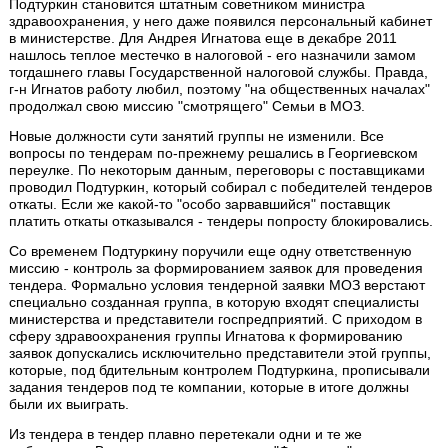
Подтуркин становится штатным советником министра
здравоохранения, у него даже появился персональный кабинет
в министерстве. Для Андрея Игнатова еще в декабре 2011
нашлось теплое местечко в налоговой - его назначили замом
тогдашнего главы Государственной налоговой службы. Правда,
г-н Игнатов работу любил, поэтому "на общественных началах"
продолжал свою миссию "смотрящего" Семьи в МОЗ.
Новые должности сути занятий группы не изменили. Все
вопросы по тендерам по-прежнему решались в Георгиевском
переулке. По некоторым данным, переговоры с поставщиками
проводил Подтуркин, который собирал с победителей тендеров
откаты. Если же какой-то "особо зарвавшийся" поставщик
платить откаты отказывался - тендеры попросту блокировались.
Со временем Подтуркину поручили еще одну ответственную
миссию - контроль за формированием заявок для проведения
тендера. Формально условия тендерной заявки МОЗ верстают
специально созданная группа, в которую входят специалисты
министерства и представители госпредприятий. С приходом в
сферу здравоохранения группы Игнатова к формированию
заявок допускались исключительно представители этой группы,
которые, под бдительным контролем Подтуркина, прописывали
задания тендеров под те компании, которые в итоге должны
были их выиграть.
Из тендера в тендер плавно перетекали одни и те же