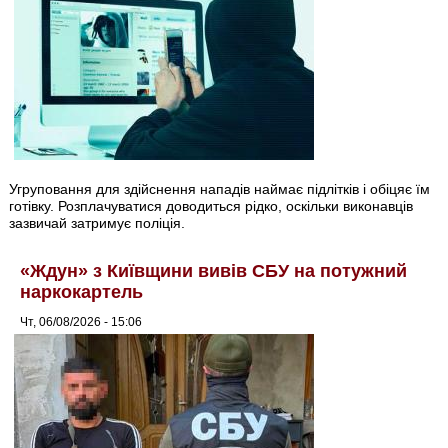
Угруповання для здійснення нападів наймає підлітків і обіцяє їм
готівку. Розплачуватися доводиться рідко, оскільки виконавців
зазвичай затримує поліція.
«Ждун» з Київщини вивів СБУ на потужний
наркокартель
Чт, 06/08/2026 - 15:06