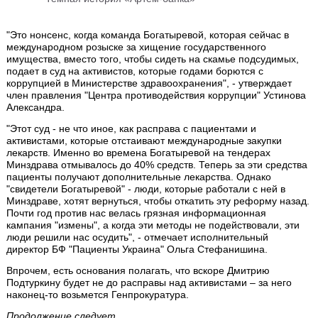
"Это нонсенс, когда команда Богатыревой, которая сейчас в
международном розыске за хищение государственного
имущества, вместо того, чтобы сидеть на скамье подсудимых,
подает в суд на активистов, которые годами борются с
коррупцией в Министерстве здравоохранения", - утверждает
член правления "Центра противодействия коррупции" Устинова
Александра.
"Этот суд - не что иное, как расправа с пациентами и
активистами, которые отстаивают международные закупки
лекарств. Именно во времена Богатыревой на тендерах
Минздрава отмывалось до 40% средств. Теперь за эти средства
пациенты получают дополнительные лекарства. Однако
"свидетели Богатыревой" - люди, которые работали с ней в
Минздраве, хотят вернуться, чтобы откатить эту реформу назад.
Почти год против нас велась грязная информационная
кампания "измены", а когда эти методы не подействовали, эти
люди решили нас осудить", - отмечает исполнительный
директор БФ "Пациенты Украина" Ольга Стефанишина.
Впрочем, есть основания полагать, что вскоре Дмитрию
Подтуркину будет не до расправы над активистами – за него
наконец-то возьмется Генпрокуратура.
Продолжение следует…