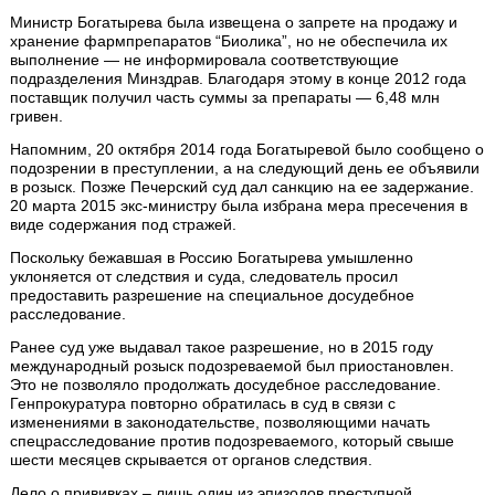
Министр Богатырева была извещена о запрете на продажу и
хранение фармпрепаратов “Биолика”, но не обеспечила их
выполнение — не информировала соответствующие
подразделения Минздрав. Благодаря этому в конце 2012 года
поставщик получил часть суммы за препараты — 6,48 млн
гривен.
Напомним, 20 октября 2014 года Богатыревой было сообщено о
подозрении в преступлении, а на следующий день ее объявили
в розыск. Позже Печерский суд дал санкцию на ее задержание.
20 марта 2015 экс-министру была избрана мера пресечения в
виде содержания под стражей.
Поскольку бежавшая в Россию Богатырева умышленно
уклоняется от следствия и суда, следователь просил
предоставить разрешение на специальное досудебное
расследование.
Ранее суд уже выдавал такое разрешение, но в 2015 году
международный розыск подозреваемой был приостановлен.
Это не позволяло продолжать досудебное расследование.
Генпрокуратура повторно обратилась в суд в связи с
изменениями в законодательстве, позволяющими начать
спецрасследование против подозреваемого, который свыше
шести месяцев скрывается от органов следствия.
Дело о прививках – лишь один из эпизодов преступной