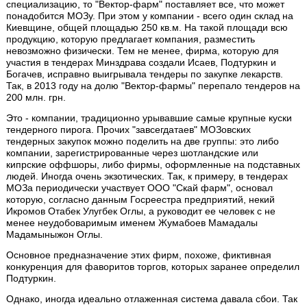
специализацию, то "Вектор-фарм" поставляет все, что может
понадобится МОЗу. При этом у компании - всего один склад на
Киевщине, общей площадью 250 кв.м. На такой площади всю
продукцию, которую предлагает компания, разместить
невозможно физически. Тем не менее, фирма, которую для
участия в тендерах Минздрава создали Исаев, Подтуркин и
Богачев, исправно выигрывала тендеры по закупке лекарств.
Так, в 2013 году на долю "Вектор-фармы" перепало тендеров на
200 млн. грн.
Это - компании, традиционно урывавшие самые крупные куски
тендерного пирога. Прочих "завсегдатаев" МОЗовских
тендерных закупок можно поделить на две группы: это либо
компании, зарегистрированные через шотландские или
кипрские оффшоры, либо фирмы, оформленные на подставных
людей. Иногда очень экзотических. Так, к примеру, в тендерах
МОЗа периодически участвует ООО "Скай фарм", основал
которую, согласно данным Госреестра предприятий, некий
Икромов Отабек Улугбек Оглы, а руководит ее человек с не
менее неудобоваримым именем Жумабоев Мамадалы
Мадамыныжон Оглы.
Основное предназначение этих фирм, похоже, фиктивная
конкуренция для фаворитов торгов, которых заранее определил
Подтуркин.
Однако, иногда идеально отлаженная система давала сбои. Так