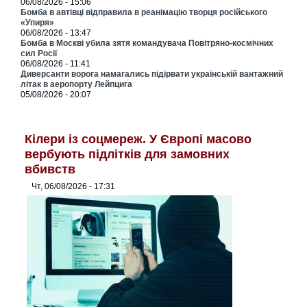
06/08/2026 - 15:06
Бомба в автівці відправила в реанімацію творця російського
«Упиря»
06/08/2026 - 13:47
Бомба в Москві убила зятя командувача Повітряно-космічних
сил Росії
06/08/2026 - 11:41
Диверсанти ворога намагались підірвати українській вантажний
літак в аеропорту Лейпцига
05/08/2026 - 20:07
Кілери із соцмереж. У Європі масово
вербують підлітків для замовних
вбивств
Чт, 06/08/2026 - 17:31