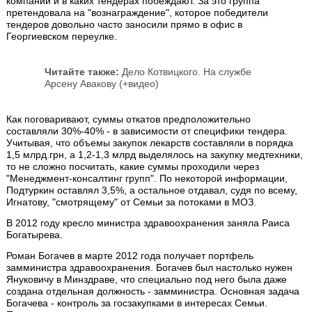
компании и в каких тендерах побеждают. За это группа
претендовала на "вознаграждение", которое победители
тендеров довольно часто заносили прямо в офис в
Георгиевском переулке.
Читайте также:
Дело Котвицкого. На службе
Арсену Авакову (+видео)
Как поговаривают, суммы откатов предположительно
составляли 30%-40% - в зависимости от специфики тендера.
Учитывая, что объемы закупок лекарств составляли в порядка
1,5 млрд.грн, а 1,2-1,3 млрд выделялось на закупку медтехники,
то не сложно посчитать, какие суммы проходили через
"Менеджмент-консалтинг групп". По некоторой информации,
Подтуркин оставлял 3,5%, а остальное отдавал, судя по всему,
Игнатову, "смотрящему" от Семьи за потоками в МОЗ.
В 2012 году кресло министра здравоохранения заняла Раиса
Богатырева.
Роман Богачев в марте 2012 года получает портфель
замминистра здравоохранения. Богачев был настолько нужен
Януковичу в Минздраве, что специально под него была даже
создана отдельная должность - замминистра. Основная задача
Богачева - контроль за госзакупками в интересах Семьи.