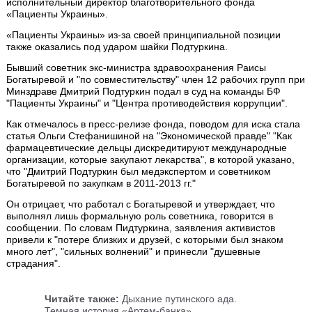
исполнительный директор благотворительного фонда
«Пациенты Украины».
«Пациенты Украины» из-за своей принципиальной позиции
также оказались под ударом шайки Подтуркина.
Бывший советник экс-министра здравоохранения Раисы
Богатыревой и "по совместительству" член 12 рабочих групп при
Минздраве Дмитрий Подтуркин подал в суд на команды БФ
"Пациенты Украины" и "Центра противодействия коррупции".
Как отмечалось в пресс-релизе фонда, поводом для иска стала
статья Ольги Стефанишиной на "Экономической правде" "Как
фармацевтические дельцы дискредитируют международные
организации, которые закупают лекарства", в которой указано,
что "Дмитрий Подтуркин был медэкспертом и советником
Богатыревой по закупкам в 2011-2013 гг."
Он отрицает, что работал с Богатыревой и утверждает, что
выполнял лишь формальную роль советника, говорится в
сообщении. По словам Пидтуркина, заявления активистов
привели к "потере близких и друзей, с которыми был знаком
много лет", "сильных волнений" и принесли "душевные
страдания".
Читайте также:
Дыхание путинского ада.
Темная история «Артем-банка»