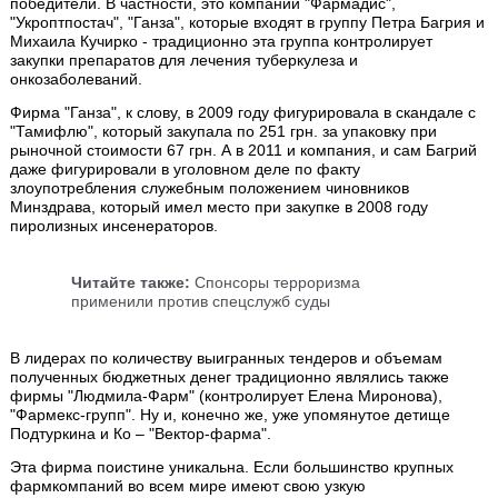
победители. В частности, это компании "Фармадис",
"Укроптпостач", "Ганза", которые входят в группу Петра Багрия и
Михаила Кучирко - традиционно эта группа контролирует
закупки препаратов для лечения туберкулеза и
онкозаболеваний.
Фирма "Ганза", к слову, в 2009 году фигурировала в скандале с
"Тамифлю", который закупала по 251 грн. за упаковку при
рыночной стоимости 67 грн. А в 2011 и компания, и сам Багрий
даже фигурировали в уголовном деле по факту
злоупотребления служебным положением чиновников
Минздрава, который имел место при закупке в 2008 году
пиролизных инсенераторов.
Читайте также:
Спонсоры терроризма
применили против спецслужб суды
В лидерах по количеству выигранных тендеров и объемам
полученных бюджетных денег традиционно являлись также
фирмы "Людмила-Фарм" (контролирует Елена Миронова),
"Фармекс-групп". Ну и, конечно же, уже упомянутое детище
Подтуркина и Ко – "Вектор-фарма".
Эта фирма поистине уникальна. Если большинство крупных
фармкомпаний во всем мире имеют свою узкую