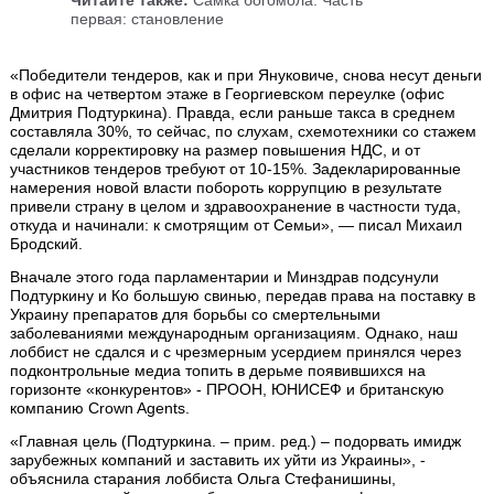
первая: становление
«Победители тендеров, как и при Януковиче, снова несут деньги
в офис на четвертом этаже в Георгиевском переулке (офис
Дмитрия Подтуркина). Правда, если раньше такса в среднем
составляла 30%, то сейчас, по слухам, схемотехники со стажем
сделали корректировку на размер повышения НДС, и от
участников тендеров требуют от 10-15%. Задекларированные
намерения новой власти побороть коррупцию в результате
привели страну в целом и здравоохранение в частности туда,
откуда и начинали: к смотрящим от Семьи», — писал Михаил
Бродский.
Вначале этого года парламентарии и Минздрав подсунули
Подтуркину и Ко большую свинью, передав права на поставку в
Украину препаратов для борьбы со смертельными
заболеваниями международным организациям. Однако, наш
лоббист не сдался и с чрезмерным усердием принялся через
подконтрольные медиа топить в дерьме появившихся на
горизонте «конкурентов» - ПРООН, ЮНИСЕФ и британскую
компанию Crown Agents.
«Главная цель (Подтуркина. – прим. ред.) – подорвать имидж
зарубежных компаний и заставить их уйти из Украины», -
объяснила старания лоббиста Ольга Стефанишины,