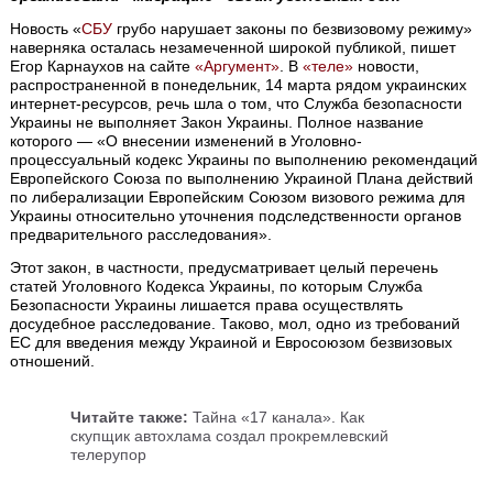
Новость «
СБУ
грубо нарушает законы по безвизовому режиму»
наверняка осталась незамеченной широкой публикой, пишет
Егор Карнаухов на сайте
«Аргумент»
. В
«теле»
новости,
распространенной в понедельник, 14 марта рядом украинских
интернет-ресурсов, речь шла о том, что Служба безопасности
Украины не выполняет Закон Украины. Полное название
которого — «О внесении изменений в Уголовно-
процессуальный кодекс Украины по выполнению рекомендаций
Европейского Союза по выполнению Украиной Плана действий
по либерализации Европейским Союзом визового режима для
Украины относительно уточнения подследственности органов
предварительного расследования».
Этот закон, в частности, предусматривает целый перечень
статей Уголовного Кодекса Украины, по которым Служба
Безопасности Украины лишается права осуществлять
досудебное расследование. Таково, мол, одно из требований
ЕС для введения между Украиной и Евросоюзом безвизовых
отношений.
Читайте также:
Тайна «17 канала». Как
скупщик автохлама создал прокремлевский
телерупор