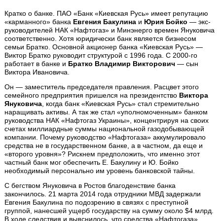
Кратко о банке. ПАО «Банк «Киевская Русь» имеет репутацию
«карманного» банка
Евгения Бакулина
и
Юрия Бойко
— экс-
руководителей НАК «Нафтогаз» и Минэнерго времен Януковича
соответственно. Хотя юридически банк является бизнесом
семьи Братко. Основной акционер банка «Киевская Русь» —
Виктор Братко руководит структурой с 1996 года. С 2000-го
работает в банке и
Братко Владимир Викторович
— сын
Виктора Ивановича.
Он — заместитель председателя правления. Расцвет этого
семейного предприятия пришелся на президентство
Виктора
Януковича
, когда банк «Киевская Русь» стал стремительно
наращивать активы. А так же стал «уполномоченным» банком
руководства НАК «Нафтогаз Украины», концентрируя на своих
счетах миллиардные суммы национальной газодобывающей
компании. Почему руководство «Нафтогаза» аккумулировало
средства не в государственном банке, а в частном, да еще и
«второго уровня»? Рискнем предположить, что именно этот
частный банк мог обеспечить Е. Бакулину и Ю. Бойко
необходимый персонально им уровень банковской тайны.
С бегством Януковича в Ростов благоденствие банка
закончилось. 21 марта 2014 года отрудники МВД задержали
Евгения Бакулина по подозрению в связях с преступной
группой, нанесшей ущерб государству на сумму около $4 млрд.
В ходе следствия и выяснилось, что средства «Нафтогаза»