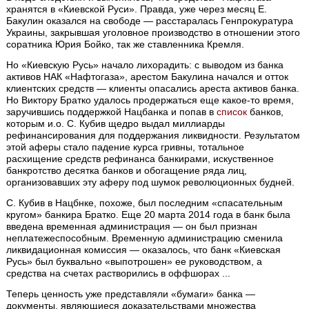
хранятся в «Киевской Руси». Правда, уже через месяц Е.
Бакулин оказался на свободе — расстаралась Генпрокуратура
Украины, закрывшая уголовное производство в отношении этого
соратника Юрия Бойко, так же ставленника Кремля.
Но «Киевскую Русь» начало лихорадить: с выводом из банка
активов НАК «Нафтогаза», арестом Бакулина начался и отток
клиентских средств — клиенты опасались ареста активов банка.
Но Виктору Братко удалось продержаться еще какое-то время,
заручившись поддержкой Нацбанка и попав в
список
банков,
которым и.о. С. Кубив щедро выдал миллиарды
рефинансирования для поддержания ликвидности. Результатом
этой аферы стало падение курса гривны, тотальное
расхищение средств рефинанса банкирами, искуственное
банкротство десятка банков и обогащение ряда лиц,
организовавших эту аферу под шумок революционных будней.
С. Кубив в Нацбнке, похоже, был последним «спасательным
кругом» банкира Братко. Еще 20 марта 2014 года в банк была
введена временная администрация — он был признан
неплатежеспособным. Временную администрацию сменила
ликвидационная комиссия — оказалось, что банк «Киевская
Русь» был буквально «выпотрошен» ее руководством, а
средства на счетах растворились в оффшорах ...
Теперь ценность уже представляли «бумаги» банка —
документы, являющиеся доказательствами множества