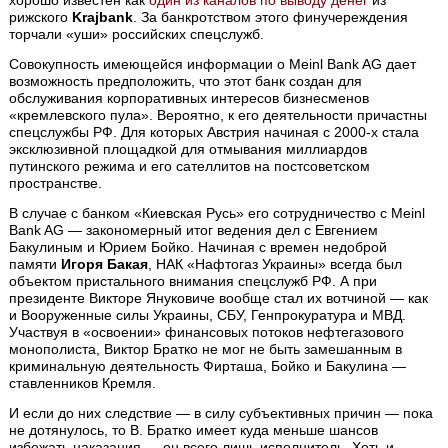
рижского
Krajbank
. За банкротством этого финучереждения
торчали «уши» российских спецслужб.
Совокупность имеющейся информации о Meinl Bank AG дает
возможность предположить, что этот банк создан для
обслуживания корпоративных интересов бизнесменов
«кремлевского пула». Вероятно, к его деятельности причастны
спецслужбы РФ. Для которых Австрия начиная с 2000-х стала
эксклюзивной площадкой для отмывания миллиардов
путинского режима и его сателлитов на постсоветском
пространстве.
В случае с банком «Киевская Русь» его сотрудничество с Meinl
Bank AG — закономерный итог ведения дел с Евгением
Бакулиным и Юрием Бойко. Начиная с времен недоброй
памяти
Игоря Бакая
, НАК «Нафтогаз Украины» всегда был
объектом пристального внимания спецслужб РФ. А при
президенте Викторе Януковиче вообще стал их вотчиной — как
и Вооруженные силы Украины, СБУ, Генпрокуратура и МВД.
Участвуя в «освоении» финансовых потоков нефтегазового
монополиста, Виктор Братко не мог не быть замешанным в
криминальную деятельность Фирташа, Бойко и Бакулина —
ставленников Кремля.
И если до них следствие — в силу субъективных причин — пока
не дотянулось, то В. Братко имеет куда меньше шансов
избежать наказания — он всего лишь исполнитель. Хоть и