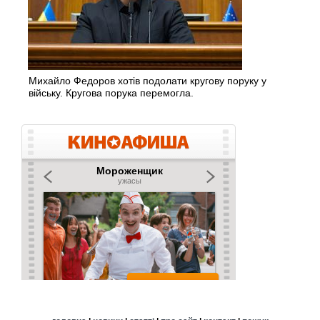
Михайло Федоров хотів подолати кругову поруку у
війську. Кругова порука перемогла.