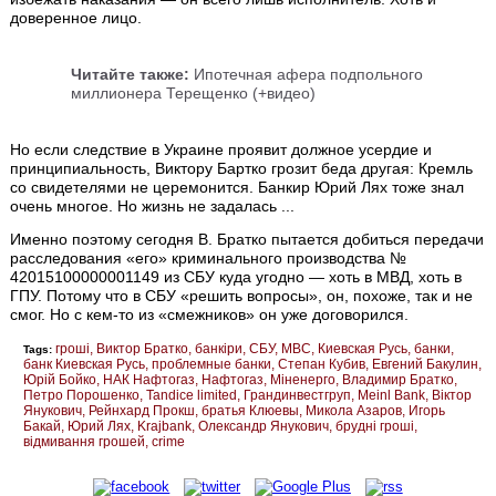
доверенное лицо.
Читайте также:
Ипотечная афера подпольного
миллионера Терещенко (+видео)
Но если следствие в Украине проявит должное усердие и
принципиальность, Виктору Бартко грозит беда другая: Кремль
со свидетелями не церемонится. Банкир Юрий Лях тоже знал
очень многое. Но жизнь не задалась ...
Именно поэтому сегодня В. Братко пытается добиться передачи
расследования «его» криминального производства №
42015100000001149 из СБУ куда угодно — хоть в МВД, хоть в
ГПУ. Потому что в СБУ «решить вопросы», он, похоже, так и не
смог. Но с кем-то из «смежников» он уже договорился.
гроші
Виктор Братко
банкіри
СБУ
МВС
Киевская Русь
банки
Tags:
банк Киевская Русь
проблемные банки
Степан Кубив
Евгений Бакулин
Юрій Бойко
НАК Нафтогаз
Нафтогаз
Міненерго
Владимир Братко
Петро Порошенко
Tandice limited
Грандинвестгруп
Meinl Bank
Віктор
Янукович
Рейнхард Прокш
братья Клюевы
Микола Азаров
Игорь
Бакай
Юрий Лях
Krajbank
Олександр Янукович
брудні гроші
відмивання грошей
crime