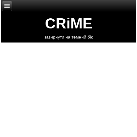
CRiME
зазирнути на темний бік