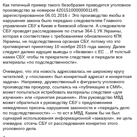
Как типичный пример такого безобразия приводится уголовное
производство за номером 42015100000001149,
зарегистрированное 06.01.2016 г. Это производство якобы в
нарушение закона было передано следователям Главного
управления СБУ в Киеве и Киевской области. А следователи
СБУ проводят расследование по статье 364-1 УК Украины,
которая в соответствии с требованиями обновленного КПК
Украины, не подследственна органам СБУ, потому что это
противоречит принятому 10 ноября 2015 года закону. Далее
следуют далеко идущие выводы о «безвизе» с ЕС ... И толстый
намек СБУ, чтобы те прекратили следствие и передали все
материалы «по подследственности».
Очевидно, что эта новость адресовалась не широкому кругу
читателей; у «послания» был конкретный адресат и конкретная
задача«. Например, дружественный к фигуранту уголовного
производства прокурор, ссылаясь на «публикацию в СМИ»,
может попытаться истребовать материалы следствия «для
изучения» или «принятия решения». Или руководство МВД
может обратиться к руководству СБУ с предложением
немедленно пресечь нарушение законности и «передать дело
по подследственности» — то ест в МВД. Каким бы ни был
сценарий использования информационной «заказухи», ее цель
очевидна: отсечь СБУ от расследования конкретно этого
уголовного дела.