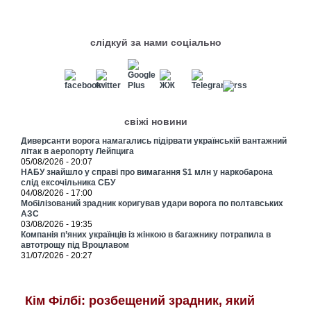
слідкуй за нами соціально
свіжі новини
Диверсанти ворога намагались підірвати українській вантажний
літак в аеропорту Лейпцига
05/08/2026 - 20:07
НАБУ знайшло у справі про вимагання $1 млн у наркобарона
слід ексочільника СБУ
04/08/2026 - 17:00
Мобілізований зрадник коригував удари ворога по полтавських
АЗС
03/08/2026 - 19:35
Компанія п’яних українців із жінкою в багажнику потрапила в
автотрощу під Вроцлавом
31/07/2026 - 20:27
Кім Філбі: розбещений зрадник, який