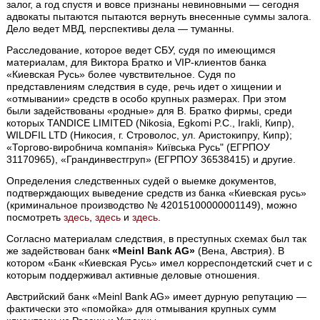
залог, а год спустя и вовсе признаны невиновными — сегодня
адвокаты пытаются пытаются вернуть внесенные суммы залога.
Дело ведет МВД, перспективы дела — туманны.
Расследование, которое ведет СБУ, судя по имеющимся
материалам, для Виктора Братко и VIP-клиентов банка
«Киевская Русь» более чувствительное. Судя по
представлениям следствия в суде, речь идет о хищении и
«отмывании» средств в особо крупных размерах. При этом
были задействованы «родные» для В. Братко фирмы, среди
которых TANDICE LIMITED (Nikosia, Egkomi P.C., Irakli, Кипр),
WILDFIL LTD (Никосия, г. Строволос, ул. Аристокипру, Кипр);
«Торгово-виробнича компанія» Київська Русь" (ЕГРПОУ
31170965), «Грандинвестгруп» (ЕГРПОУ 36538415) и другие.
Определения следственных судей о выемке документов,
подтверждающих выведение средств из банка «Киевская русь»
(криминальное производство № 42015100000001149), можно
посмотреть
здесь
,
здесь
и
здесь
.
Согласно материалам следствия, в преступных схемах был так
же задействован банк
«Meinl Bank AG»
(Вена, Австрия). В
котором «Банк «Киевская Русь» имел корреспондетский счет и с
которым поддерживал активные деловые отношения.
Австрийский банк «Meinl Bank AG» имеет дурную репутацию —
фактически это «помойка» для отмывания крупных сумм