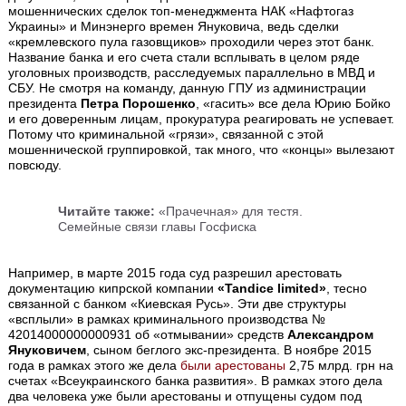
мошеннических сделок топ-менеджмента НАК «Нафтогаз
Украины» и Минэнерго времен Януковича, ведь сделки
«кремлевского пула газовщиков» проходили через этот банк.
Название банка и его счета стали всплывать в целом ряде
уголовных производств, расследуемых параллельно в МВД и
СБУ. Не смотря на команду, данную ГПУ из администрации
президента
Петра Порошенко
, «гасить» все дела Юрию Бойко
и его доверенным лицам, прокуратура реагировать не успевает.
Потому что криминальной «грязи», связанной с этой
мошеннической группировкой, так много, что «концы» вылезают
повсюду.
Читайте также:
«Прачечная» для тестя.
Семейные связи главы Госфиска
Например, в марте 2015 года суд разрешил арестовать
документацию кипрской компании
«Tandice limited»
, тесно
связанной с банком «Киевская Русь». Эти две структуры
«всплыли» в рамках криминального производства №
42014000000000931 об «отмывании» средств
Александром
Януковичем
, сыном беглого экс-президента. В ноябре 2015
года в рамках этого же дела
были арестованы
2,75 млрд. грн на
счетах «Всеукраинского банка развития». В рамках этого дела
два человека уже были арестованы и отпущены судом под