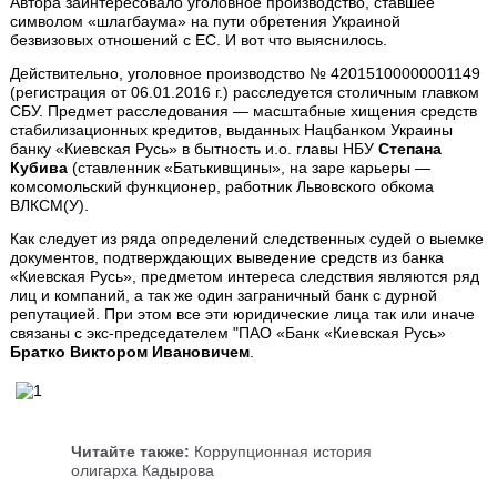
Автора заинтересовало уголовное производство, ставшее
символом «шлагбаума» на пути обретения Украиной
безвизовых отношений с ЕС. И вот что выяснилось.
Действительно, уголовное производство № 42015100000001149
(регистрация от 06.01.2016 г.) расследуется столичным главком
СБУ. Предмет расследования — масштабные хищения средств
стабилизационных кредитов, выданных Нацбанком Украины
банку «Киевская Русь» в бытность и.о. главы НБУ
Степана
Кубива
(ставленник «Батькивщины», на заре карьеры —
комсомольский функционер, работник Львовского обкома
ВЛКСМ(У).
Как следует из ряда определений следственных судей о выемке
документов, подтверждающих выведение средств из банка
«Киевская Русь», предметом интереса следствия являются ряд
лиц и компаний, а так же один заграничный банк с дурной
репутацией. При этом все эти юридические лица так или иначе
связаны с экс-председателем "ПАО «Банк «Киевская Русь»
Братко Виктором Ивановичем
.
Читайте также:
Коррупционная история
олигарха Кадырова