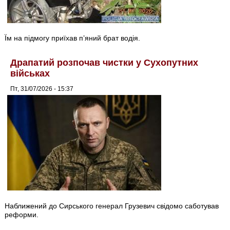
Їм на підмогу приїхав п’яний брат водія.
Драпатий розпочав чистки у Сухопутних
військах
Пт, 31/07/2026 - 15:37
Наближений до Сирського генерал Грузевич свідомо саботував
реформи.