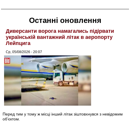
Останні оновлення
Диверсанти ворога намагались підірвати
українській вантажний літак в аеропорту
Лейпцига
Ср, 05/08/2026 - 20:07
Перед тим у тому ж місці інший літак зіштовхнувся з невідомим
об’єктом.