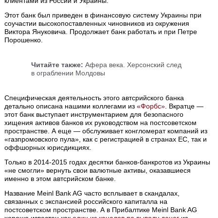
клиентами из России и Украины.
Этот банк был приведен в финансовую систему Украины при
соучастии высокопоставленных чиновников из окружения
Виктора Януковича. Продолжает банк работать и при Петре
Порошенко.
Читайте также:
Афера века. Херсонский след
в ограблении Молдовы
Специфическая деятельность этого автсрийского банка
детально описана нашими коллегами из
«Форбс»
. Вкратце —
этот банк выступает инструментарием для безопасного
хищения активов банков их руководством на постсоветском
пространстве. А еще — обслуживает конгломерат компаний из
«газпромовского пула», как с регистрацией в странах ЕС, так и
оффшорных юрисдикциях.
Только в 2014-2015 годах десятки банков-банкротов из Украины
«не смогли» вернуть свои валютные активы, оказавшиеся
именно в этом автсрийском банке.
Название Meinl Bank AG часто всплывает в скандалах,
связанных с экспансией российского капиталла на
постсоветском пространстве. А в Прибалтике Meinl Bank AG
хорошо известен как
один из каналов по выводу денег
из