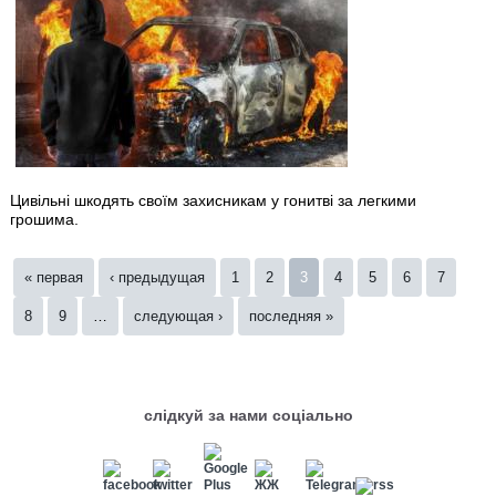
Цивільні шкодять своїм захисникам у гонитві за легкими
грошима.
Страницы
« первая
‹ предыдущая
1
2
3
4
5
6
7
8
9
…
следующая ›
последняя »
слідкуй за нами соціально