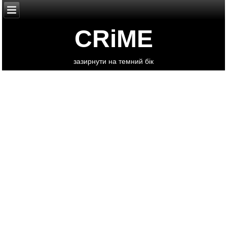
CRiME
зазирнути на темний бік