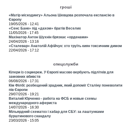
гроші
«Матір міскодингу» Альона Шевцова розпочала експансію в
Європу
19/05/2026 - 12:41
«Сенс Банк» під «дахом» братів Веселих
11/05/2026 - 17:45
Махінатор Антон Шухнін брязкає «орденами»
24/04/2026 - 13:16
«Сталевар» Анатолій Афійчук: хто труїть киян токсичним димом
22/04/2026 - 17:12
спецслужби
Кілери із соцмереж. У Європі масово вербують підлітків для
замовних вбивств
06/08/2026 - 17:31
Кім Філбі: розбещений зрадник, який допоміг Сталіну поневолити
пів Європи
29/07/2026 - 19:21
Виталий Юрченко - работа на ФСБ и новые схемы
международного афериста
14/07/2026 - 16:30
Мільярдний схематоз і хабар для СБУ: за лаштунками
бурштинового скандалу
23/03/2026 - 15:05