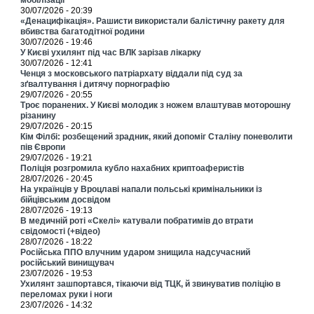
мобілізації
30/07/2026 - 20:39
«Денацифікація». Рашисти використали балістичну ракету для
вбивства багатодітної родини
30/07/2026 - 19:46
У Києві ухилянт під час ВЛК зарізав лікарку
30/07/2026 - 12:41
Ченця з московського патріархату віддали під суд за
зґвалтування і дитячу порнографію
29/07/2026 - 20:55
Троє поранених. У Києві молодик з ножем влаштував моторошну
різанину
29/07/2026 - 20:15
Кім Філбі: розбещений зрадник, який допоміг Сталіну поневолити
пів Європи
29/07/2026 - 19:21
Поліція розгромила кубло нахабних криптоаферистів
28/07/2026 - 20:45
На українців у Вроцлаві напали польські кримінальники із
бійцівським досвідом
28/07/2026 - 19:13
В медичній роті «Скелі» катували побратимів до втрати
свідомості (+відео)
28/07/2026 - 18:22
Російська ППО влучним ударом знищила надсучасний
російський винищувач
23/07/2026 - 19:53
Ухилянт зашпортався, тікаючи від ТЦК, й звинуватив поліцію в
переломах руки і ноги
23/07/2026 - 14:32