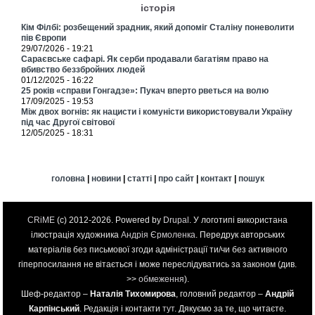
історія
Кім Філбі: розбещений зрадник, який допоміг Сталіну поневолити
пів Європи
29/07/2026 - 19:21
Сараєвське сафарі. Як серби продавали багатіям право на
вбивство беззбройних людей
01/12/2025 - 16:22
25 років «справи Гонгадзе»: Пукач вперто рветься на волю
17/09/2025 - 19:53
Між двох вогнів: як нацисти і комуністи використовували Україну
під час Другої світової
12/05/2025 - 18:31
головна
|
новини
|
статті
|
про сайт
|
контакт
|
пошук
CRiME
(c) 2012-2026. Powered by
Drupal
. У логотипі використана
ілюстрація художника
Андрія Єрмоленка
. Передрук авторських
матеріалів без письмової згоди адміністрації ти/чи без активного
гіперпосилання не вітається і може переслідуватись за законом (див.
>>
обмеження
).
Шеф-редактор –
Наталія Тихомирова
, головний редактор –
Андрій
Карпінський
. Редакція і контакти
тут
. Дякуємо за те, що читаєте.