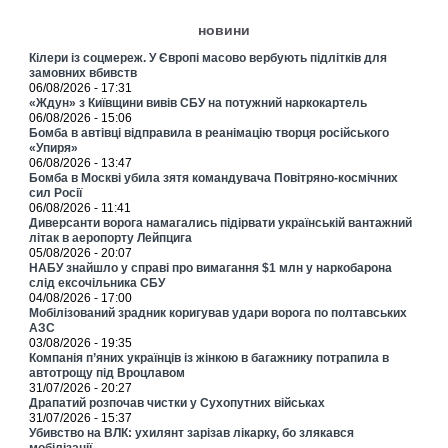
новини
Кілери із соцмереж. У Європі масово вербують підлітків для
замовних вбивств
06/08/2026 - 17:31
«Ждун» з Київщини вивів СБУ на потужний наркокартель
06/08/2026 - 15:06
Бомба в автівці відправила в реанімацію творця російського
«Упиря»
06/08/2026 - 13:47
Бомба в Москві убила зятя командувача Повітряно-космічних
сил Росії
06/08/2026 - 11:41
Диверсанти ворога намагались підірвати українській вантажний
літак в аеропорту Лейпцига
05/08/2026 - 20:07
НАБУ знайшло у справі про вимагання $1 млн у наркобарона
слід ексочільника СБУ
04/08/2026 - 17:00
Мобілізований зрадник коригував удари ворога по полтавських
АЗС
03/08/2026 - 19:35
Компанія п’яних українців із жінкою в багажнику потрапила в
автотрощу під Вроцлавом
31/07/2026 - 20:27
Драпатий розпочав чистки у Сухопутних військах
31/07/2026 - 15:37
Убивство на ВЛК: ухилянт зарізав лікарку, бо злякався