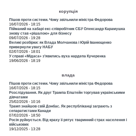
корупція
Пішов проти системи. Чому звільнили міністра Федорова
16/07/2026 - 18:15
Пійманий на хабарі екс-співробітник СБУ Олександр Карамушка
знову став «рішалою» для бізнесу
09/07/2026 - 19:28
Великі розбірки: як Влада Молчанова і Юрій Іванющенко
привернули увагу НАБУ
02/07/2026 - 18:01
У справі «Мідаса» з’явились вуха нардепа Кучеренка
19/06/2026 - 18:19
влада
Пішов проти системи. Чому звільнили міністра Федорова
16/07/2026 - 18:15
Розслідування. Як друг Трампа Епштейн торгував українськими
дівчатами
25/02/2026 - 10:16
Трамп знайшов свій Донбас. Як республіканці заграють з
сепаратистами Канади
07/02/2026 - 18:50
Росія руйнується. Від краху її рятує тваринний страх населення і
військових
19/12/2025 - 13:28