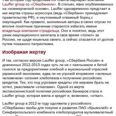
Lauffer group
со
«Сбербанком»
. В статьях, явно опубликованных
на «коммерческой основе», Lauffer одновременно предстает и
как жертва страны-агрессора (ведь «Сбербанк» принадлежит
правительству РФ), и неутомимый отважный борец с
оккупацией. Как правило, анонимные авторы в своих опусах по
вполне понятным причинам стараются избегать имени
владельца компании-страдальца
. Оно и понятно, ведь этот
узник оккупационного капитала в свое время «топил» за
Россию, не щадя кошелька своего, а сейчас спасается от долгов
путем показного патриотизма.
Изображая жертву
И так, согласно версии Lauffer group, «Сбербанк России» в
довоенных 2012-2013 годах чуть ли не с паяльником и битой
гонялся за предприятиями хлебной и мукомольной отраслей
украинской экономики, едва ли не угрозой вторжения «зеленых
человечков» склоняя хлебопеков к получению российских
кредитов. Тех, кто под угрозами кредиты эти мерзкие брать не
хотел, умасливали «откатами». Одной из жертв
экспансионистской политики российских банкиров стала и
Lauffer group, которая взяла и кредит и, возможно, «откат».
Lauffer group в 2012-м году одолжила у российского
«Сбербанка» якобы для покупки и развития ПАО «Крымхлеб» и
Симферопольского комбината хлебопродуктов мультивалютный