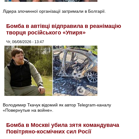
Лідера злочинної організації затримали в Болгарії.
Бомба в автівці відправила в реанімацію
творця російського «Упиря»
Чт, 06/08/2026 - 13:47
Володимир Ткачук відомий як автор Telegram-каналу
«Повернутые на войне».
Бомба в Москві убила зятя командувача
Повітряно-космічних сил Росії