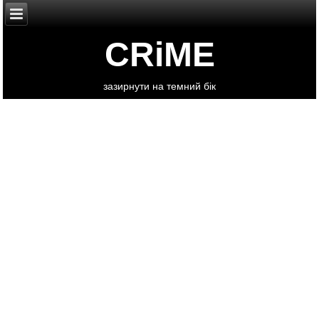
CRiME
зазирнути на темний бік