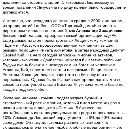
давления со стороны властей. С которыми Лещинскому во
время правления Янкуовича по ряду причин было гораздо легче
договориться.
Интересно, что незадолго до этого, в средине 2000-х на одном
из предприятий Lauffer – ООО «Торговый дом «Континент» –
директором числился не кто иной, как
Александр Захарченко
,
бессменный главарь террористической организации «ДНР».
Еще раньше из стен подконтрольных Лещинскому компаний
«Щит» и «Азовской продовольственной компании» вышел
бывший помощник Рината Ахметова, а затем народный депутат
Сергей Кий. На него сегодня записаны многие из активов,
которые «экс-хозяин Донбасса» не хотел бы светить публично.
Будучи очень близким с некогда самым богатым человеком
Украины, Кий, вероятнее всего, и познакомил Лещинского с
Ринатом. Знающие люди говорят, что по бизнесу они не
пересекались. Однако было бы наивным предполагать, что во
времена преступной власти Виктора Януковича можно было не
«ходить под кем-либо».
Косвенно наличие «крыши» подтверждает бурный и
стремительный рост компании, который имел место как раз в
разгар «застоя» и расцвета «Семьи». В бизнесе, где
рентабельность из-за регулируемых цен редко переваливает за
10%, Александр Лещинский вдруг утроил – с 6% до 20% рынка –
свою долю. Он накупил столько различных активов, что
складывалось впечатление, якобы хлебные предприятия – это