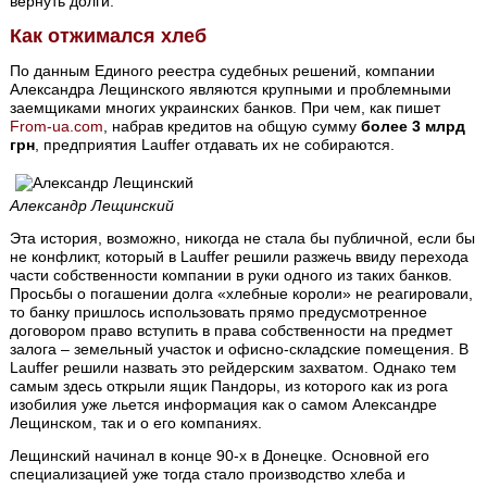
вернуть долги.
Как отжимался хлеб
По данным Единого реестра судебных решений, компании
Александра Лещинского являются крупными и проблемными
заемщиками многих украинских банков. При чем, как пишет
From-ua.com
, набрав кредитов на общую сумму
более 3 млрд
грн
, предприятия Lauffer отдавать их не собираются.
Александр Лещинский
Эта история, возможно, никогда не стала бы публичной, если бы
не конфликт, который в Lauffer решили разжечь ввиду перехода
части собственности компании в руки одного из таких банков.
Просьбы о погашении долга «хлебные короли» не реагировали,
то банку пришлось использовать прямо предусмотренное
договором право вступить в права собственности на предмет
залога – земельный участок и офисно-складские помещения. В
Lauffer решили назвать это рейдерским захватом. Однако тем
самым здесь открыли ящик Пандоры, из которого как из рога
изобилия уже льется информация как о самом Александре
Лещинском, так и о его компаниях.
Лещинский начинал в конце 90-х в Донецке. Основной его
специализацией уже тогда стало производство хлеба и