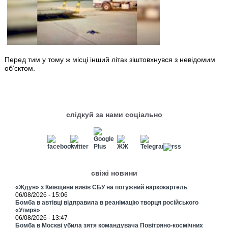
Перед тим у тому ж місці інший літак зіштовхнувся з невідомим
об’єктом.
слідкуй за нами соціально
свіжі новини
«Ждун» з Київщини вивів СБУ на потужний наркокартель
06/08/2026 - 15:06
Бомба в автівці відправила в реанімацію творця російського
«Упиря»
06/08/2026 - 13:47
Бомба в Москві убила зятя командувача Повітряно-космічних