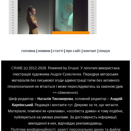
головна
|
новини
|
статті
|
про сайт
|
контакт
|
пошук
CRiME
(c) 2012-2026. Powered by
Drupal
. У логотипі використана
ілюстрація художника
Андрія Єрмоленка
. Передрук авторських
матеріалів без письмової згоди адміністрації ти/чи без активного
гіперпосилання не вітається і може переслідуватись за законом (див.
>>
обмеження
).
Шеф-редактор –
Наталія Тихомирова
, головний редактор –
Андрій
Карпінський
. Редакція і контакти
тут
. Дякуємо за те, що читаєте.
Матеріали, помічені як «реклама», «особиста думка» и тому подібне,
публікуються на умовах реклами. За достовірність інформації,
викладеної в них, відповідає рекламодавець.
Політика конфіденційності, захист персональних даних та файли