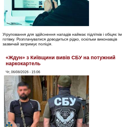
Угруповання для здійснення нападів наймає підлітків і обіцяє їм
готівку. Розплачуватися доводиться рідко, оскільки виконавців
зазвичай затримує поліція.
«Ждун» з Київщини вивів СБУ на потужний
наркокартель
Чт, 06/08/2026 - 15:06