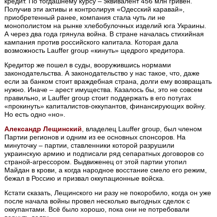
кредит. По тогдашнему курсу – эквивалент 456 млн гривен.
Получив эти активы и контролируя «Одесский каравай»,
приобретенный ранее, компания стала чуть ли не
монополистом на рынке хлебобулочных изделий юга Украины.
А через два года грянула война. В стране началась стихийная
кампания против российского капитала. Которая дала
возможность Lauffer group «кинуть» щедрого кредитора.
Кредитор же пошел в суды, вооружившись нормами
законодательства. А законодательство у нас такое, что, даже
если за банком стоит враждебная страна, долги ему возвращать
нужно. Иначе – арест имущества. Казалось бы, это не совсем
правильно, и Lauffer group стоит поддержать в его потугах
«прокинуть» капиталистов-оккупантов, финансирующих войну.
Но есть одно «но».
Александр Лещинский
, владелец Lauffer group, был членом
Партии регионов и одним из ее основных спонсоров. На
минуточку – партии, ставленники которой разрушили
украинскую армию и подписали ряд сепаратных договоров со
страной-агрессором. Выдвиженец от этой партии утопил
Майдан в крови, а когда народное восстание смело его режим,
бежал в Россию и призвал оккупационные войска.
Кстати сказать, Лещинского ни разу не покоробило, когда он уже
после начала войны провел несколько выгодных сделок с
оккупантами. Всё было хорошо, пока они не потребовали