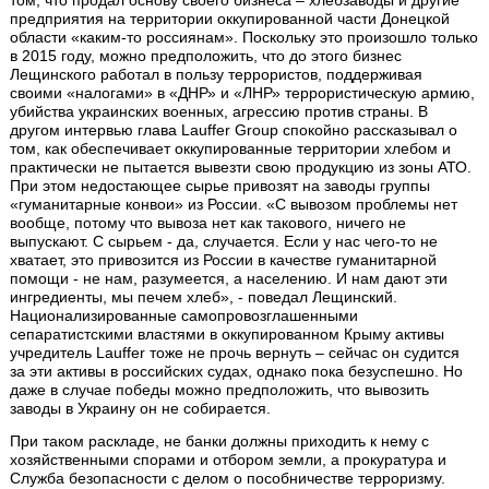
предприятия на территории оккупированной части Донецкой
области «каким-то россиянам». Поскольку это произошло только
в 2015 году, можно предположить, что до этого бизнес
Лещинского работал в пользу террористов, поддерживая
своими «налогами» в «ДНР» и «ЛНР» террористическую армию,
убийства украинских военных, агрессию против страны. В
другом интервью глава Lauffer Group спокойно рассказывал о
том, как обеспечивает оккупированные территории хлебом и
практически не пытается вывезти свою продукцию из зоны АТО.
При этом недостающее сырье привозят на заводы группы
«гуманитарные конвои» из России. «С вывозом проблемы нет
вообще, потому что вывоза нет как такового, ничего не
выпускают. С сырьем - да, случается. Если у нас чего-то не
хватает, это привозится из России в качестве гуманитарной
помощи - не нам, разумеется, а населению. И нам дают эти
ингредиенты, мы печем хлеб», - поведал Лещинский.
Национализированные самопровозглашенными
сепаратистскими властями в оккупированном Крыму активы
учредитель Lauffer тоже не прочь вернуть – сейчас он судится
за эти активы в российских судах, однако пока безуспешно. Но
даже в случае победы можно предположить, что вывозить
заводы в Украину он не собирается.
При таком раскладе, не банки должны приходить к нему с
хозяйственными спорами и отбором земли, а прокуратура и
Служба безопасности с делом о пособничестве терроризму.