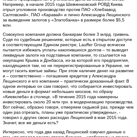
Например, в начале 2015 года Шевченковский РОВД Киева
отрыл уголовное производство против ПАО «Хлебзавод
Салтовский», ПАО «Каравай» и лично Александра Лещинского
за выведение залогов у «Златобанка» в размере более $5,5
млн.
Совокупно компания должна банкирам более 3 млрд. гривень.
Судя по судебным решениям, которые есть в открытом доступе
в соответствующем Едином реестре, Lauffer Group всячески
пытается избежать уплаты накопившихся долгов – то выводит
ликвидные залоги на подставные компании, то ссылается на
оккупацию Крыма и Донбасса, из-за которой его предприятия,
находящиеся там, но не перерегистрированные в Украине, не
могут гасить взятые займы. При этом наличие денег на развитие
и – соответственно – погашение кредитов у Александра
Лещинского и его компании – практически доказанный факт. В
одном интервью он сам говорил, что собирается инвестировать
новые деньги в формат небольших киосков, по образу
«Киевхлеба» в столице. «В течение 2015 года намерены
инвестировать около 20 млн грн. в модернизацию производства.
Вот сейчас, образно говоря, отмеряем седьмой раз, прежде чем
один раз отрезать, планы уже практически утверждены», -
говорил о других своих расходах Лещинский в мае 2015 года.
Значит, все же деньги есть?
Интересно, что года два назад Лещинский озвучил данные о
том, что продал основу своего бизнеса – хлебзаводы и другие