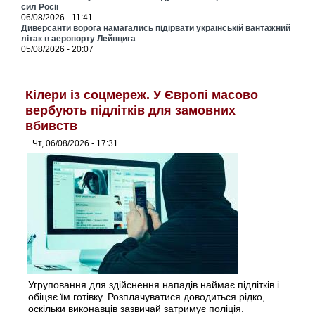
сил Росії
06/08/2026 - 11:41
Диверсанти ворога намагались підірвати українській вантажний
літак в аеропорту Лейпцига
05/08/2026 - 20:07
Кілери із соцмереж. У Європі масово
вербують підлітків для замовних
вбивств
Чт, 06/08/2026 - 17:31
Угруповання для здійснення нападів наймає підлітків і
обіцяє їм готівку. Розплачуватися доводиться рідко,
оскільки виконавців зазвичай затримує поліція.