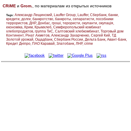
CRiME
и
Grom.
, по материалам из открытых источников
Александр Лещинский
Lauffer Group
Lauffer
Сбербанк
банки
Tags:
кредити
долги
банкротство
банкроты
сепаратисти
пособники
террористов
ДНР
Донбас
гроші
терористи
окупанти
окупація
економіка
Крим
Крымхлеб
Симферопольский комбинат
хлебопродуктов
группа ТиС
Салтовский хлебкомбинат
Торговый дом
Континент
Рінат Ахметов
Александр Захарченко
Сергей Кий
ТД
Золотой урожай
Ощадбанк
Сбербанк России
Дельта Банк
Авант-Банк
Кредит Дніпро
ПАО Каравай
Златобанк
ЛНР
crime