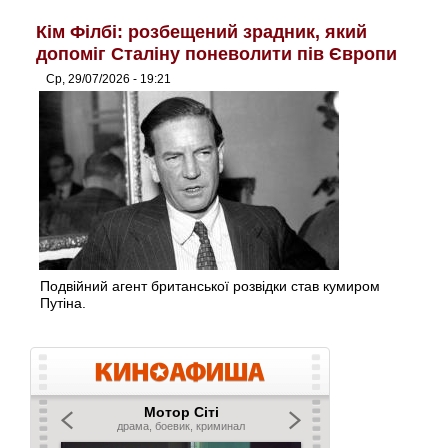
Кім Філбі: розбещений зрадник, який
допоміг Сталіну поневолити пів Європи
Ср, 29/07/2026 - 19:21
Подвійний агент британської розвідки став кумиром
Путіна.