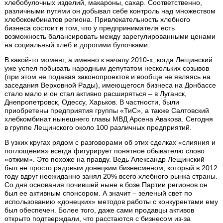
хлебобулочных изделий, макароны, сахар. Соответственно,
различными путями он добывал себе контроль над множеством
хлебокомбинатов региона. Привлекательность хлебного
бизнеса состоит в том, что у предпринимателя есть
возможность балансировать между зарегулированными ценами
на социальный хлеб и дорогими булочками.
В какой-то момент, а именно к началу 2010-х, когда Лещинский
уже успел побывать народным депутатом нескольких созывов
(при этом не подавая законопроектов и вообще не являясь на
заседания Верховной Рады), имеющегося бизнеса на Донбассе
стало мало и он стал активно расширяться – в Луганск,
Днепропетровск, Одессу, Харьков. В частности, были
приобретены предприятия группы «ТиС», а также Салтовский
хлебкомбинат нынешнего главы МВД Арсена Авакова. Сегодня
в группе Лещинского около 100 различных предприятий.
В узких кругах рядом с разговорами об этих сделках «слияния и
поглощения» всегда фигурирует понятное обывателю слово
«отжим». Это похоже на правду. Ведь Александр Лещинский
был не просто рядовым донецким бизнесменом, который в 2012
году вдруг неожиданно занял 20% всего хлебного рынка страны.
Со дня основания почившей ныне в бозе Партии регионов он
был ее активным спонсором. А значит – зеленый свет по
использованию «донецких» методов работы с конкурентами ему
был обеспечен. Более того, даже сами продавцы активов
открыто подтверждали, что расстаются с бизнесом из-за