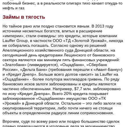
побочный бизнес, а в реальности олигарх тихо качает откуда-то
нефть и газ.
Займы в тягость
Но тайное рано или поздно становится явным. В 2013 году
источники несметных богатств, влитых в расширение
«империи», стали очевидны: это кредиты, которые компании
Lauffer Group, в частности ООО «ТД «Золотой Урожай», никогда
не собирались погашать. Согласно одному из решений
Апелляционного хозяйственного суда Донецкой области, на
сегодняшний день кредиторами Лещинского от банковского
сектора являются как минимум пять финансовых учреждений:
«Златобанк» (ликвидируется), «Ощадбанк», «Сбербанк
России», «Дельта Банк» (требования перешли к «Авант-Банку»)
и «Кредит Днепр». Больше всего долгов «висит» за Lauffer на
«Ощадбанке» - более полутора миллиардов гривень. По ряду
банковских исков залоги заблокированы и кредиты являются
частично обеспеченными. Например, $7,7 млн. заблокировано
по иску «Кредит Днепра». Всего 20% кредита покрывает
заблокированное «Ощадбанком» имущество ООО «ТК
«Урожай» в Донецкой области. Остальное – это либо залоги на
оккупированной территории, либо почти ничего не стоящи
объекты в определенном радиусе линии соприкосновения.
Впрочем, судя по всему рано или поздно большинство сделок
плавно превращаются в уголовные дела за мошенничество.