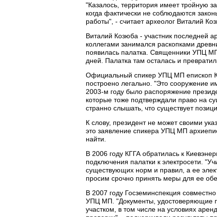
"Казалось, территория имеет тройную за
когда фактически не соблюдаются закон
работы", - считает археолог Виталий Ко
Виталий Козюба - участник последней ар
коллегами занимался раскопками древни
появилась палатка. Священники УПЦ МП
дней. Палатка там осталась и превратил
Официальный спикер УПЦ МП епископ Кл
построено легально. "Это сооружение им
2003-м году было распоряжение президе
которые тоже подтверждали право на су
странно слышать, что существует позиция
К слову, президент не может своими ука
это заявление спикера УПЦ МП архиепис
найти.
В 2006 году КГГА обратилась к Киевэне
подключения палатки к электросети. "У
существующих норм и правил, а ее эле
просим срочно принять меры для ее обес
В 2007 году Госземинспекция совместно
УПЦ МП. "Документы, удостоверяющие п
участком, в том числе на условиях арен