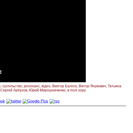
я
суспільство
резонанс
відео
Виктор Балога
Віктор Янукович
Татьяна
Сергей Арбузов
Юрий Мирошниченко
в полі зору