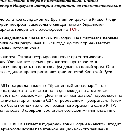
ание вызвало острое противостояние. Споры
ектора Нацмузея истории стреляли за препятствование
ле остатков фундаментов Десятинной церкви в Киеве. Люди
торый построен самовольно священниками Украинской
архата, говорится в расследование
ТСН
.
е Владимире в Киеве в 989-996 годах. Она считается первым
йка была разрушена в 1240 году. До сих пор неизвестно,
 нашей истории храм.
ранился. Он законсервирован после археологических
году. Ученым все время приходилось противостоять
рался построить на остатках фундамента новый храм. Они
как о едином правоприемнике христианской Киевской Руси.
П построила часовню. "Десятинный монастырь" - так
 патриархата. Это странно, ведь никогда на этом месте
и этот так называемый "Десятинный монастырь" переживает не
ктивисты организации С14 с требованием - убираться. Потом
ее была петиция за снос незаконного храма на сайте КГГА,
о голосов. 3 февраля состоялся большой митинг киевлян с
у ЮНЕСКО и является буферной зоны Софии Киевской, входит
о археологическим памятником национального значения.