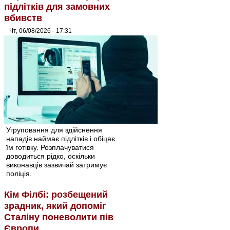
підлітків для замовних
вбивств
Чт, 06/08/2026 - 17:31
Угруповання для здійснення
нападів наймає підлітків і обіцяє
їм готівку. Розплачуватися
доводиться рідко, оскільки
виконавців зазвичай затримує
поліція.
Кім Філбі: розбещений
зрадник, який допоміг
Сталіну поневолити пів
Європи