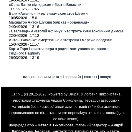
19/05/2026 - 12:41
«Сенс Банк» під «дахом» братів Веселих
11/05/2026 - 17:45
Банк «Альянс» і «зелений» схематоз Шурми
10/05/2026 - 15:01
Махінатор Антон Шухнін брязкає «орденами»
24/04/2026 - 13:16
«Сталевар» Анатолій Афійчук: хто труїть киян токсичним димом
22/04/2026 - 17:12
Антон Ткаченко: смертельна автотроща і мережа борделів
15/04/2026 - 11:57
Карти Таро і криптоафери в родині заступника головного
слідчого Нацполу
26/03/2026 - 13:19
головна
|
новини
|
статті
|
про сайт
|
контакт
|
пошук
CRiME
(c) 2012-2026. Powered by
Drupal
. У логотипі використана
ілюстрація художника
Андрія Єрмоленка
. Передрук авторських
матеріалів без письмової згоди адміністрації ти/чи без активного
гіперпосилання не вітається і може переслідуватись за законом (див.
>>
обмеження
).
Шеф-редактор –
Наталія Тихомирова
, головний редактор –
Андрій
Карпінський
. Редакція і контакти
тут
. Дякуємо за те, що читаєте.