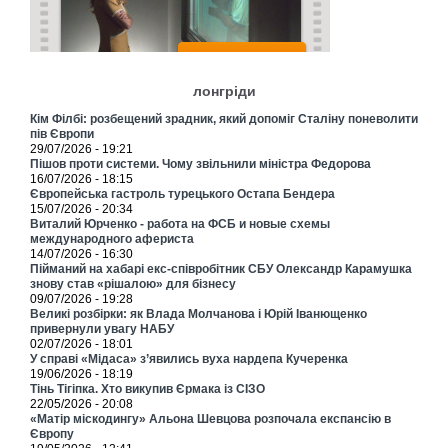
лонгріди
Кім Філбі: розбещений зрадник, який допоміг Сталіну поневолити
пів Європи
29/07/2026 - 19:21
Пішов проти системи. Чому звільнили міністра Федорова
16/07/2026 - 18:15
Європейська гастроль турецького Остапа Бендера
15/07/2026 - 20:34
Виталий Юрченко - работа на ФСБ и новые схемы
международного афериста
14/07/2026 - 16:30
Пійманий на хабарі екс-співробітник СБУ Олександр Карамушка
знову став «рішалою» для бізнесу
09/07/2026 - 19:28
Великі розбірки: як Влада Молчанова і Юрій Іванющенко
привернули увагу НАБУ
02/07/2026 - 18:01
У справі «Мідаса» з’явились вуха нардепа Кучеренка
19/06/2026 - 18:19
Тінь Тігіпка. Хто викупив Єрмака із СІЗО
22/05/2026 - 20:08
«Матір міскодингу» Альона Шевцова розпочала експансію в
Європу