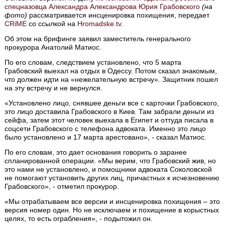
спецназовца Александра Александрова Юрия Грабовского
(на
фото)
рассматривается инсценировка похищения, передает
CRiME
со ссылкой на
Hromadske.tv
.
Об этом на брифинге заявил заместитель генерального
прокурора Анатолий Матиос.
По его словам, следствием установлено, что 5 марта
Грабовский выехал на отдых в Одессу. Потом сказал знакомым,
что должен идти на «нежелательную встречу». Защитник пошел
на эту встречу и не вернулся.
«Установлено лицо, снявшее деньги все с карточки Грабовского,
это лицо доставила Грабовского в Киев. Там забрали деньги из
сейфа, затем этот человек выехала в Египет и оттуда писала в
соцсети Грабовского с телефона адвоката. Именно это лицо
было установлено и 17 марта арестовано», - сказал Матиос.
По его словам, это дает основания говорить о заранее
спланированной операции. «Мы верим, что Грабовский жив, но
это нами не установлено, и помощники адвоката Соколовской
не помогают установить других лиц, причастных к исчезновению
Грабовского», - отметил прокурор.
«Мы отрабатываем все версии и инсценировка похищения – это
версия номер один. Но не исключаем и похищение в корыстных
целях, то есть ограбления», - подытожил он.