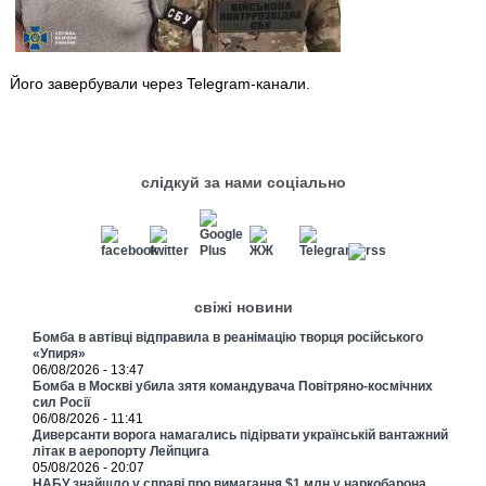
Його завербували через Telegram-канали.
слідкуй за нами соціально
свіжі новини
Бомба в автівці відправила в реанімацію творця російського
«Упиря»
06/08/2026 - 13:47
Бомба в Москві убила зятя командувача Повітряно-космічних
сил Росії
06/08/2026 - 11:41
Диверсанти ворога намагались підірвати українській вантажний
літак в аеропорту Лейпцига
05/08/2026 - 20:07
НАБУ знайшло у справі про вимагання $1 млн у наркобарона