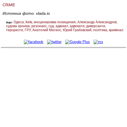
CRiME
Источник фото: vlada.io
Одеса
Київ
инсценировка похищения
Александр Александров
tags:
судова хроніка
резонанс
суд
адвокат
адвокати
диверсанти
терористи
ГРУ
Анатолий Матиос
Юрий Грабовский
політика
кримінал