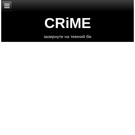
CRiME
зазирнути на темний бік