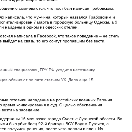
общению сомневаются, что пост был написан Грабовским.
х написала, что мужчина, который назвался Грабовским и
оспитализирован 7 марта в городскую больницу Одессы, а 9
ли найдены в одном из одесских отелей.
вская написала в Facebook, что такое поведение – не стиль
е выйдет на связь, то его сочтут пропавшим без вести.
енный спецназовец ГРУ РФ уходит в несознанку
цев обвиняют по пяти статьям УК. Дела еще 15
тные готовили нападение на российских военных Евгения
о время конвоирования в суд. С целью обеспечения
везти на заседание.
держаны 16 мая возле города Счастье Луганской области. Во
ыми был убит боец 92-й бригады ВСУ Вадим Пугачев, а
ев получили ранения, после чего попали в плен. Их