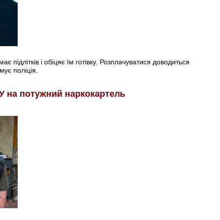
є підлітків і обіцяє їм готівку. Розплачуватися доводиться
мує поліція.
У на потужний наркокартель