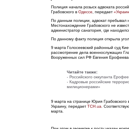
Полиция начала розыск адвоката росси
Грабовского в
Одессе
, передает
«Украин
По данным полиции, адвокат пребывал н
Местонахождение Грабовского не извест
администратор санатория, где находилс
По данному факту полиция открыла уголо
9 марта Голосеевский районный суд Киев
рассмотрение дела военнослужащих Гла
Вооруженных сил РФ Евгения Ерофеева 
Читайте также:
-
Российского оккупанта Ерофее
-
Кадровые российские террори
милиционерами»
9 марта на странице Юрия Грабовского 
Украину, передает
ТСН.ua
. Соответству
марта.
При этом в геометке к посту указан еги