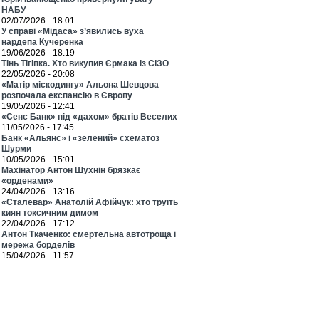
НАБУ
02/07/2026 - 18:01
У справі «Мідаса» з’явились вуха
нардепа Кучеренка
19/06/2026 - 18:19
Тінь Тігіпка. Хто викупив Єрмака із СІЗО
22/05/2026 - 20:08
«Матір міскодингу» Альона Шевцова
розпочала експансію в Європу
19/05/2026 - 12:41
«Сенс Банк» під «дахом» братів Веселих
11/05/2026 - 17:45
Банк «Альянс» і «зелений» схематоз
Шурми
10/05/2026 - 15:01
Махінатор Антон Шухнін брязкає
«орденами»
24/04/2026 - 13:16
«Сталевар» Анатолій Афійчук: хто труїть
киян токсичним димом
22/04/2026 - 17:12
Антон Ткаченко: смертельна автотроща і
мережа борделів
15/04/2026 - 11:57