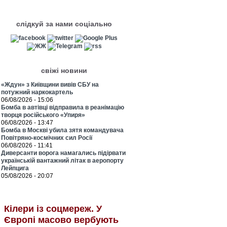
слідкуй за нами соціально
свіжі новини
«Ждун» з Київщини вивів СБУ на
потужний наркокартель
06/08/2026 - 15:06
Бомба в автівці відправила в реанімацію
творця російського «Упиря»
06/08/2026 - 13:47
Бомба в Москві убила зятя командувача
Повітряно-космічних сил Росії
06/08/2026 - 11:41
Диверсанти ворога намагались підірвати
українській вантажний літак в аеропорту
Лейпцига
05/08/2026 - 20:07
Кілери із соцмереж. У
Європі масово вербують