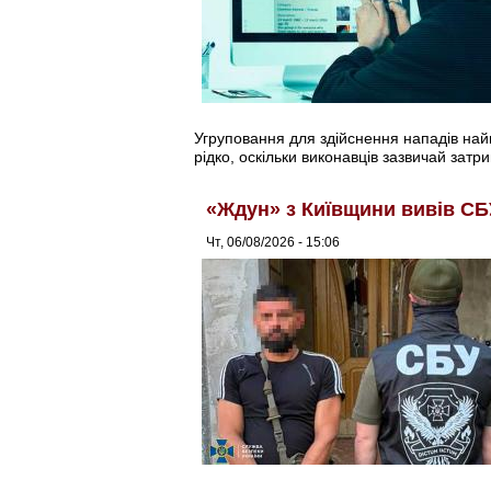
Угруповання для здійснення нападів найма
рідко, оскільки виконавців зазвичай затри
«Ждун» з Київщини вивів СБ
Чт, 06/08/2026 - 15:06