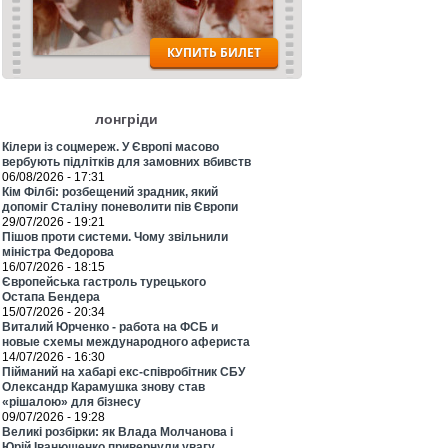
лонгріди
Кілери із соцмереж. У Європі масово
вербують підлітків для замовних вбивств
06/08/2026 - 17:31
Кім Філбі: розбещений зрадник, який
допоміг Сталіну поневолити пів Європи
29/07/2026 - 19:21
Пішов проти системи. Чому звільнили
міністра Федорова
16/07/2026 - 18:15
Європейська гастроль турецького
Остапа Бендера
15/07/2026 - 20:34
Виталий Юрченко - работа на ФСБ и
новые схемы международного афериста
14/07/2026 - 16:30
Пійманий на хабарі екс-співробітник СБУ
Олександр Карамушка знову став
«рішалою» для бізнесу
09/07/2026 - 19:28
Великі розбірки: як Влада Молчанова і
Юрій Іванющенко привернули увагу