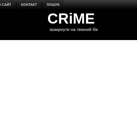
О САЙТ
КОНТАКТ
ПОШУК
CRiME
зазирнути на темний бік