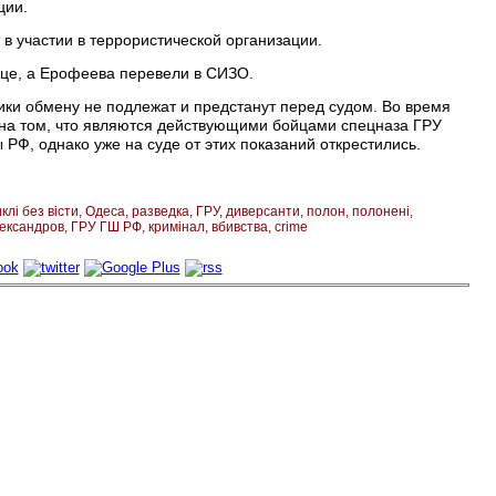
ции.
в участии в террористической организации.
ице, а Ерофеева перевели в СИЗО.
ки обмену не подлежат и предстанут перед судом. Во время
на том, что являются действующими бойцами спецназа ГРУ
РФ, однако уже на суде от этих показаний открестились.
клі без вісти
Одеса
разведка
ГРУ
диверсанти
полон
полонені
ександров
ГРУ ГШ РФ
кримінал
вбивства
crime