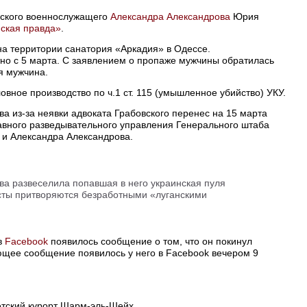
йского военнослужащего
Александра Александрова
Юрия
ская правда»
.
а территории санатория «Аркадия» в Одессе.
но с 5 марта. С заявлением о пропаже мужчины обратилась
я мужчина.
вное производство по ч.1 ст. 115 (умышленное убийство) УКУ.
а из-за неявки адвоката Грабовского перенес на 15 марта
вного разведывательного управления Генерального штаба
и Александра Александрова.
ва развеселила попавшая в него украинская пуля
сты притворяются безработными «луганскими
в
Facebook
появилось сообщение о том, что он покинул
ющее сообщение появилось у него в Facebook вечером 9
петский курорт Шарм-эль-Шейх.