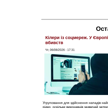
Ост
Кілери із соцмереж. У Європ
вбивств
Чт, 06/08/2026 - 17:31
Угруповання для здійснення нападів найма
рідко, оскільки виконавців зазвичай затри