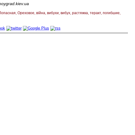
ygrad.kiev.ua
Попасная
Ореховое
війна
вибухи
вибух
растяжка
теракт
погибшие