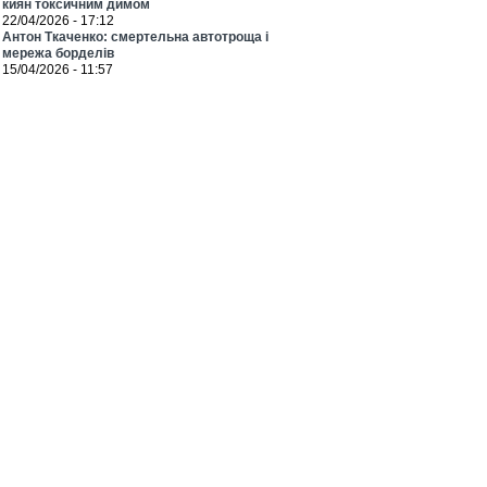
киян токсичним димом
22/04/2026 - 17:12
Антон Ткаченко: смертельна автотроща і
мережа борделів
15/04/2026 - 11:57