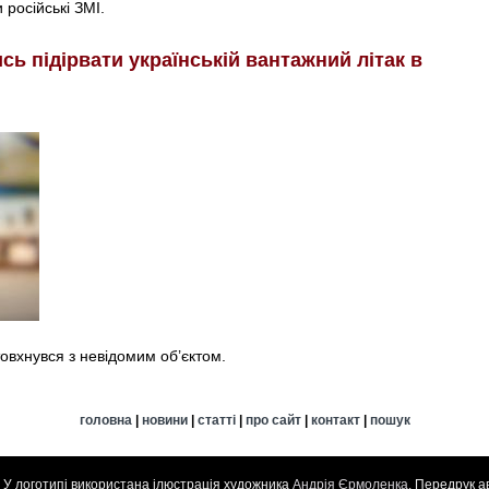
російські ЗМІ.
ь підірвати українській вантажний літак в
товхнувся з невідомим об’єктом.
головна
|
новини
|
статті
|
про сайт
|
контакт
|
пошук
. У логотипі використана ілюстрація художника
Андрія Єрмоленка
. Передрук а