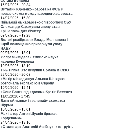
Остапа Бендера
15/07/2026 - 20:34
Виталий Юрченко - работа на ФСБ и
новые схемы международного афериста
14/07/2026 - 16:30
Пійманий на хабарі екс-співробітник СБУ
Олександр Карамушка знову став
«рішалою» для бізнесу
09/07/2026 - 19:28
Великі розбірки: як Влада Молчанова і
Юрій Іванющенко привернули увагу
НАБУ
02/07/2026 - 18:01
У справі «Мідаса» з’явились вуха
нардепа Кучеренка
19/06/2026 - 18:19
Тінь Тігіпка. Хто викупив Єрмака із СІЗО
22/05/2026 - 20:08
«Матір міскодингу» Альона Шевцова
розпочала експансію в Європу
19/05/2026 - 12:41
«Сенс Банк» під «дахом» братів Веселих
11/05/2026 - 17:45
Банк «Альянс» і «зелений» схематоз
Шурми
10/05/2026 - 15:01
Махінатор Антон Шухнін брязкає
«орденами»
24/04/2026 - 13:16
«Сталевар» Анатолій Афійчук: хто труїть