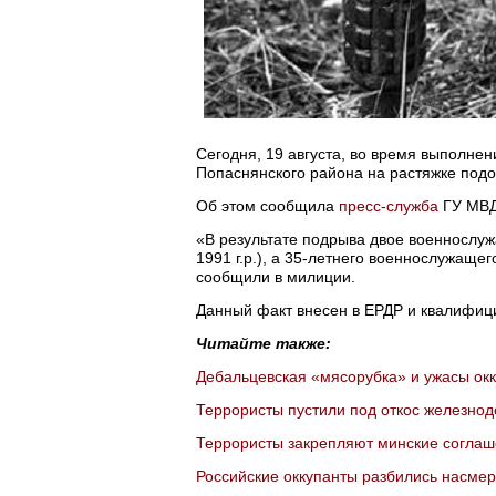
Сегодня, 19 августа, во время выполне
Попаснянского района на растяжке под
Об этом сообщила
пресс-служба
ГУ МВД 
«В результате подрыва двое военнослуж
1991 г.р.), а 35-летнего военнослужаще
сообщили в милиции.
Данный факт внесен в ЕРДР и квалифици
Читайте также:
Дебальцевская «мясорубка» и ужасы окк
Террористы пустили под откос железнод
Террористы закрепляют минские соглаш
Российские оккупанты разбились насмер