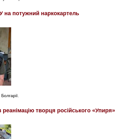
У на потужний наркокартель
 Болгарії.
в реанімацію творця російського «Упиря»