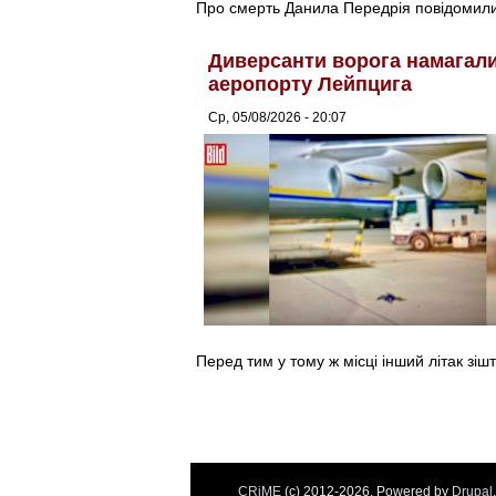
Про смерть Данила Передрія повідомили 
Диверсанти ворога намагалис
аеропорту Лейпцига
Ср, 05/08/2026 - 20:07
Перед тим у тому ж місці інший літак зіш
CRiME
(c) 2012-2026. Powered by
Drupal