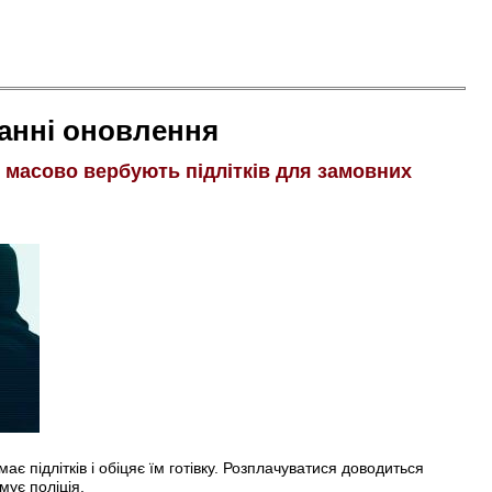
анні оновлення
і масово вербують підлітків для замовних
є підлітків і обіцяє їм готівку. Розплачуватися доводиться
мує поліція.