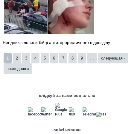
Негідників ловили бійці антитерористичного підрозділу.
Страницы
1
2
3
4
5
6
7
8
9
…
следующая ›
последняя »
слідкуй за нами соціально
свіжі новини