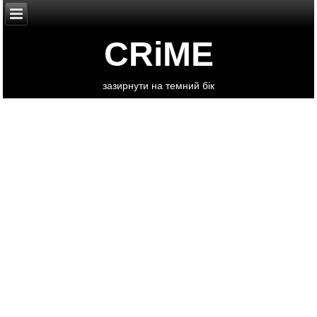
CRiME
зазирнути на темний бік