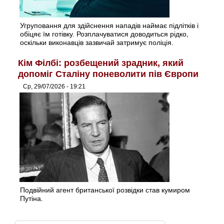
Угруповання для здійснення нападів наймає підлітків і
обіцяє їм готівку. Розплачуватися доводиться рідко,
оскільки виконавців зазвичай затримує поліція.
Кім Філбі: розбещений зрадник, який
допоміг Сталіну поневолити пів Європи
Ср, 29/07/2026 - 19:21
Подвійний агент британської розвідки став кумиром
Путіна.