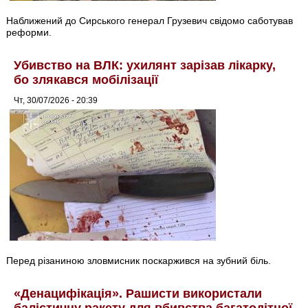
Наближений до Сирського генерал Грузевич свідомо саботував
реформи.
Убивство на ВЛК: ухилянт зарізав лікарку,
бо злякався мобілізації
Чт, 30/07/2026 - 20:39
Перед різаниною зловмисник поскаржився на зубний біль.
«Денацифікація». Рашисти використали
балістичну ракету для вбивства багатодітної