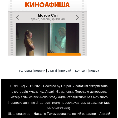
головна
|
новини
|
статті
|
про сайт
|
контакт
|
пошук
CRiME
(c) 2012-2026. Powered by
Drupal
. У логотипі використана
ілюстрація художника
Андрія Єрмоленка
. Передрук авторських
матеріалів без письмової згоди адміністрації ти/чи без активного
гіперпосилання не вітається і може переслідуватись за законом (див.
>>
обмеження
).
Шеф-редактор –
Наталія Тихомирова
, головний редактор –
Андрій