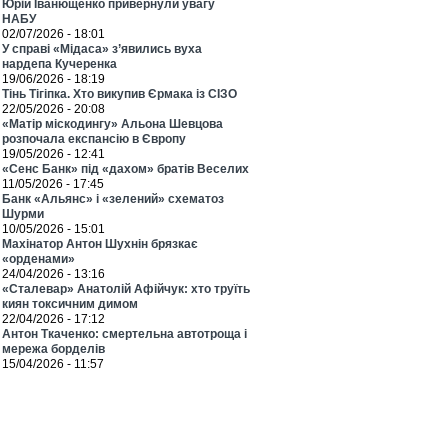
Юрій Іванющенко привернули увагу
НАБУ
02/07/2026 - 18:01
У справі «Мідаса» з’явились вуха
нардепа Кучеренка
19/06/2026 - 18:19
Тінь Тігіпка. Хто викупив Єрмака із СІЗО
22/05/2026 - 20:08
«Матір міскодингу» Альона Шевцова
розпочала експансію в Європу
19/05/2026 - 12:41
«Сенс Банк» під «дахом» братів Веселих
11/05/2026 - 17:45
Банк «Альянс» і «зелений» схематоз
Шурми
10/05/2026 - 15:01
Махінатор Антон Шухнін брязкає
«орденами»
24/04/2026 - 13:16
«Сталевар» Анатолій Афійчук: хто труїть
киян токсичним димом
22/04/2026 - 17:12
Антон Ткаченко: смертельна автотроща і
мережа борделів
15/04/2026 - 11:57