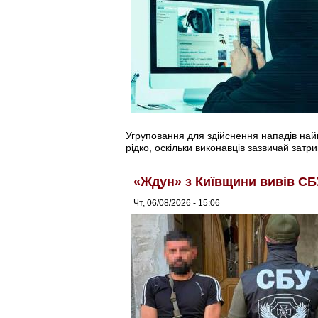
Угруповання для здійснення нападів найма
рідко, оскільки виконавців зазвичай затри
«Ждун» з Київщини вивів СБ
Чт, 06/08/2026 - 15:06