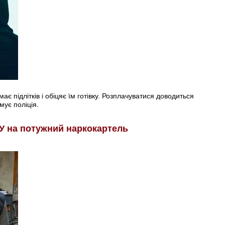
є підлітків і обіцяє їм готівку. Розплачуватися доводиться
мує поліція.
У на потужний наркокартель