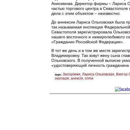
Анисимова. Директор фирмы – Лариса 
частью торгового центра в Севастополе 
дела с этим объектом – неизвестно.
До аннексии Лариса Ольховская была пр
так называемая инспекция Федеральной
Севастополя зарегистрировала Ольховс
нашего восточного и немиролюбивого со
«Гражданин Российской Федерации».
В тот же день и в том же месте зареги
Владимировну. Так зовут жену сына гл
Ольховского. В полученной выписке ука
«удостоверяющий личность гражданина
Запоріжжя
Лариса Ольховская
Виктор 
tags:
окупація
анексія
crime