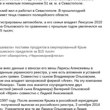
ье и нежилым помещением 51 кв. м. в Севастополе.
ский жил и работал в Севастополе. В прошлогодней
ивет теща главного полицейского области.
гистрированы автомобили, а его семья владеет Лексусом 2010
ора Ольховского по сравнению с прошлым годом увеличился на
5 тысяч.
шевала» поставки продуктов в оккупированный Крым
рымского предателя за $15 тысяч
хотят обанкротить «Черноморнефтегаз»
е внес данные о взносах его жены Ларисы Алексеевны в
 данным украинского реестра, у нее есть вложения в уставной
ысяч гривен. Совместно с сыном Владимиром Ольховским,
м она владеет запорожской фирмой «Агея». На эту компанию
Комора». Также она значится соучредителем двух
весткой (женой сына Владимира) Валерией Ольховской
мой «Мрия» совместно с Лидией Анисимовой.
1997 году. После аннексии Крыма в российской юрисдикции
 полученной выписке из российского реестра, 3 октября 2014
». Учредители все те же Лариса Ольховская и Лидия