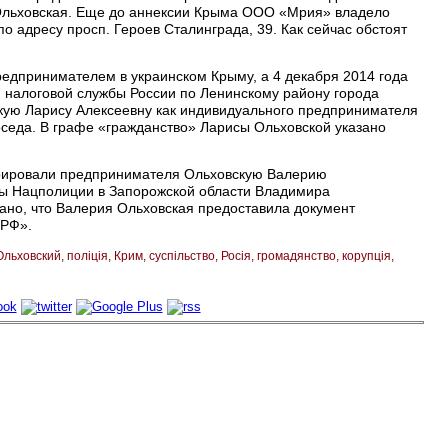
Ольховская. Еще до аннексии Крыма ООО «Мрия» владело
по адресу просп. Героев Сталинграда, 39. Как сейчас обстоят
едпринимателем в украинском Крыму, а 4 декабря 2014 года
 налоговой службы России по Ленинскому району города
кую Ларису Алексеевну как индивидуального предпринимателя
седа. В графе «гражданство» Ларисы Ольховской указано
стрировали предпринимателя Ольховскую Валерию
авы Нацполиции в Запорожской области Владимира
зано, что Валерия Ольховская предоставила документ
 РФ».
Ольховский
поліція
Крим
суспільство
Росія
громадянство
корупція