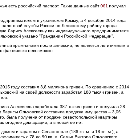
жья есть российский паспорт. Такие данные сайт
061
получил
едпринимателем в украинском Крыму, а 4 декабря 2014 года
 налоговой службы России по Ленинскому району города
кую Ларису Алексеевну как индивидуального предпринимателя
Ольховской указано "Гражданин Российской Федерации".
ченный крымчанами после аннексии, не является легитимным в
ас фактически невозможно.
2015 году составил 3,8 миллиона гривен. По сравнению с 2014
ьховский на своей должности заработал 188 тысяч гривен, а
тов.
риса Алексеевна заработала 387 тысяч гривен и получила 28
д Ларисы Ольховской составила продажа имущества – 3,06
его, была получена от продажи севастопольской квартиры
шлогоднее декларации, а в новой ее нет.
домом и гаражом в Севастополе (186 кв. м. и 18 кв. м.), а
 увеличилась с 78 до 90 кв. м. Семья Виктора Ольховского