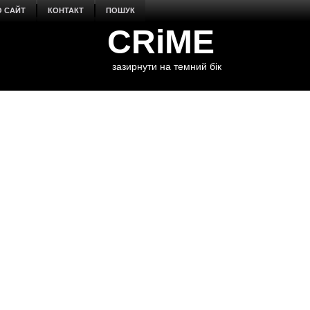
О САЙТ
КОНТАКТ
ПОШУК
CRiME
зазирнути на темний бік