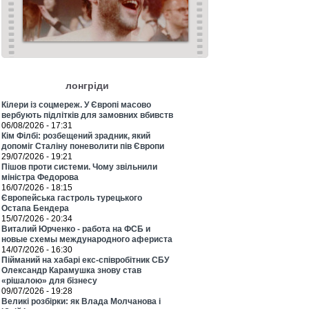
лонгріди
Кілери із соцмереж. У Європі масово
вербують підлітків для замовних вбивств
06/08/2026 - 17:31
Кім Філбі: розбещений зрадник, який
допоміг Сталіну поневолити пів Європи
29/07/2026 - 19:21
Пішов проти системи. Чому звільнили
міністра Федорова
16/07/2026 - 18:15
Європейська гастроль турецького
Остапа Бендера
15/07/2026 - 20:34
Виталий Юрченко - работа на ФСБ и
новые схемы международного афериста
14/07/2026 - 16:30
Пійманий на хабарі екс-співробітник СБУ
Олександр Карамушка знову став
«рішалою» для бізнесу
09/07/2026 - 19:28
Великі розбірки: як Влада Молчанова і