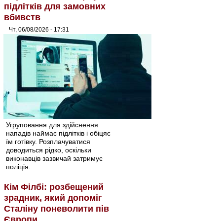
підлітків для замовних
вбивств
Чт, 06/08/2026 - 17:31
Угруповання для здійснення
нападів наймає підлітків і обіцяє
їм готівку. Розплачуватися
доводиться рідко, оскільки
виконавців зазвичай затримує
поліція.
Кім Філбі: розбещений
зрадник, який допоміг
Сталіну поневолити пів
Європи