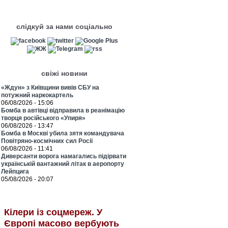
слідкуй за нами соціально
свіжі новини
«Ждун» з Київщини вивів СБУ на
потужний наркокартель
06/08/2026 - 15:06
Бомба в автівці відправила в реанімацію
творця російського «Упиря»
06/08/2026 - 13:47
Бомба в Москві убила зятя командувача
Повітряно-космічних сил Росії
06/08/2026 - 11:41
Диверсанти ворога намагались підірвати
українській вантажний літак в аеропорту
Лейпцига
05/08/2026 - 20:07
Кілери із соцмереж. У
Європі масово вербують