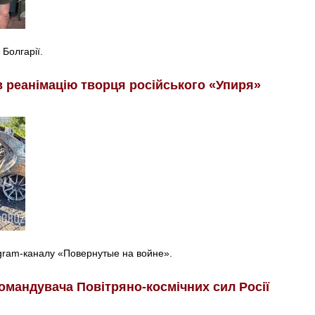
 Болгарії.
в реанімацію творця російського «Упиря»
egram-каналу «Повернутые на войне».
омандувача Повітряно-космічних сил Росії