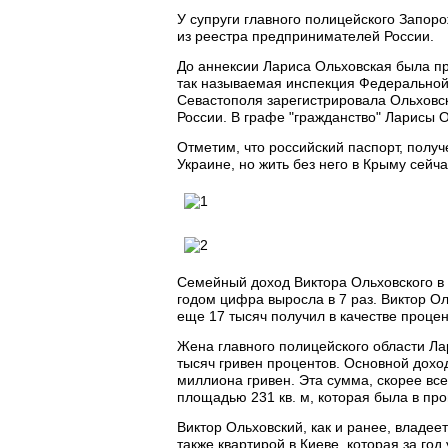
У супруги главного полицейского Запоро
из реестра предпринимателей России.
До аннексии Лариса Ольховская была пр
так называемая инспекция Федеральной
Севастополя зарегистрировала Ольховс
России. В графе "гражданство" Ларисы 
Отметим, что российский паспорт, полу
Украине, но жить без него в Крыму сейч
Семейный доход Виктора Ольховского в 
годом цифра выросла в 7 раз. Виктор Ол
еще 17 тысяч получил в качестве процен
Жена главного полицейского области Ла
тысяч гривен процентов. Основной дохо
миллиона гривен. Эта сумма, скорее вс
площадью 231 кв. м, которая была в про
Виктор Ольховский, как и ранее, владеет 
также квартирой в Киеве, которая за год