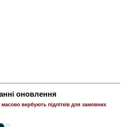
анні оновлення
і масово вербують підлітків для замовних