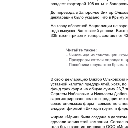
владеет квартирой 108 кв. м. в Запорож
До перевода в Запорожье Виктор Ольхов
декларации было указано, что в Крыму ж
На главу областной Нацполиции не заре
года выпуска. Банковский депозит Викт
335 тысяч гривен и теперь составляет 43
Читайте также:
-
Чиновница из санстанции «кры
-
Прокуроры хотели оправдать к
-
Пособники оккупантов Крыма 
В свою декларацию Виктор Ольховский н
уставной капитал предприятий, хотя, по
фонд трех фирм на общую сумму 26,7 т
Сергеем Набоковым и Николаем Дюбовы
зарегистрировано сельхозпредприятие «
севастопольских фирм - совместно с не
владеет фирмой «Виктори груп», и фир
Фирма «Мрия» была создана в далеком 
сделали копию этой компании. Согласно
года было зарегистрировано ООО «Мрия