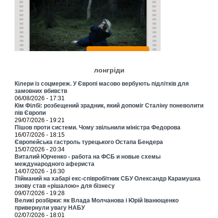
лонгріди
Кілери із соцмереж. У Європі масово вербують підлітків для
замовних вбивств
06/08/2026 - 17:31
Кім Філбі: розбещений зрадник, який допоміг Сталіну поневолити
пів Європи
29/07/2026 - 19:21
Пішов проти системи. Чому звільнили міністра Федорова
16/07/2026 - 18:15
Європейська гастроль турецького Остапа Бендера
15/07/2026 - 20:34
Виталий Юрченко - работа на ФСБ и новые схемы
международного афериста
14/07/2026 - 16:30
Пійманий на хабарі екс-співробітник СБУ Олександр Карамушка
знову став «рішалою» для бізнесу
09/07/2026 - 19:28
Великі розбірки: як Влада Молчанова і Юрій Іванющенко
привернули увагу НАБУ
02/07/2026 - 18:01