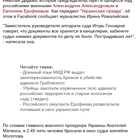
Николая Дидыка, который председательствует в процессе над
российскими военными
Александром Александровым
и
Евгением Ерофеевым
. Как передает
"Украинская правда"
, об
этом в Facebook сообщает журналистка Ирина Ромалийская.
"Заместитель руководителя аппарата суда Игорь Гончаров
говорит, что документы все хранятся в канцелярии, кабинете
судьи никаких документов по делу не было. Пострадавших нет",
- написала она.
Читайте также:
-
Длинный язык МИД РФ выдал
заинтересованность Кремля в убийстве
адвоката Грабовского
-
Убийцы закопали изувеченное тело адвоката
российских террористов в старом колхозном
саду (+видео)
-
Российского оккупанта Ерофеева развеселила
попавшая в него украинская пуля
По словам главного военного прокурора Украины Анатолия
Матиоса, в 2:45 пять человек бросали в окно судье коктейли
Молотова.