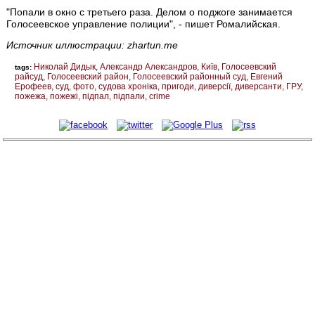
"Попали в окно с третьего раза. Делом о поджоге занимается
Голосеевское управление полиции", - пишет Ромалийская.
Источник иллюстрации: zhartun.me
Николай Дидык
Александр Александров
Київ
Голосеевский
tags:
райсуд
Голосеевский район
Голосеевский районный суд
Евгений
Ерофеев
суд
фото
судова хроніка
пригоди
диверсії
диверсанти
ГРУ
пожежа
пожежі
підпал
підпали
crime