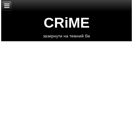
CRiME
зазирнути на темний бік