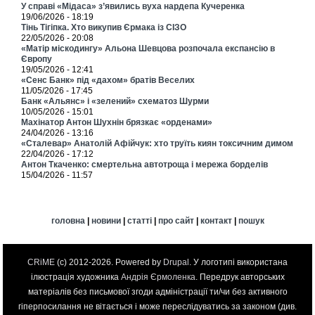
У справі «Мідаса» з’явились вуха нардепа Кучеренка
19/06/2026 - 18:19
Тінь Тігіпка. Хто викупив Єрмака із СІЗО
22/05/2026 - 20:08
«Матір міскодингу» Альона Шевцова розпочала експансію в
Європу
19/05/2026 - 12:41
«Сенс Банк» під «дахом» братів Веселих
11/05/2026 - 17:45
Банк «Альянс» і «зелений» схематоз Шурми
10/05/2026 - 15:01
Махінатор Антон Шухнін брязкає «орденами»
24/04/2026 - 13:16
«Сталевар» Анатолій Афійчук: хто труїть киян токсичним димом
22/04/2026 - 17:12
Антон Ткаченко: смертельна автотроща і мережа борделів
15/04/2026 - 11:57
головна
|
новини
|
статті
|
про сайт
|
контакт
|
пошук
CRiME
(c) 2012-2026. Powered by
Drupal
. У логотипі використана
ілюстрація художника
Андрія Єрмоленка
. Передрук авторських
матеріалів без письмової згоди адміністрації ти/чи без активного
гіперпосилання не вітається і може переслідуватись за законом (див.