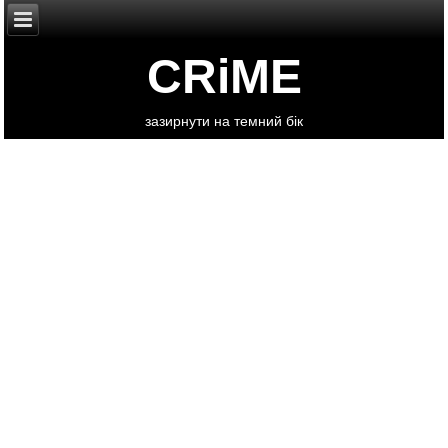
CRiME
зазирнути на темний бік