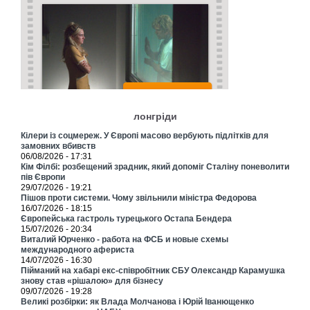
лонгріди
Кілери із соцмереж. У Європі масово вербують підлітків для
замовних вбивств
06/08/2026 - 17:31
Кім Філбі: розбещений зрадник, який допоміг Сталіну поневолити
пів Європи
29/07/2026 - 19:21
Пішов проти системи. Чому звільнили міністра Федорова
16/07/2026 - 18:15
Європейська гастроль турецького Остапа Бендера
15/07/2026 - 20:34
Виталий Юрченко - работа на ФСБ и новые схемы
международного афериста
14/07/2026 - 16:30
Пійманий на хабарі екс-співробітник СБУ Олександр Карамушка
знову став «рішалою» для бізнесу
09/07/2026 - 19:28
Великі розбірки: як Влада Молчанова і Юрій Іванющенко