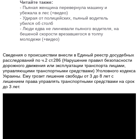
Читайте также:
-
Пьяная женщина перевернула машину и
убежала в лес (+видео)
-
Удирая от полицейских, пьяный водитель
убился об столб
-
Люди едва не линчевали пьяного водителя, на
бешеной скорости врезавшегося в толпу
молодежи (+видео)
Сведения о происшествии внесли в Единый реестр досудебных
расследований по ч.2 ст.286 (Нарушение правил безопасности
дорожного движения или эксплуатации транспорта лицами,
управляющими транспортными средствами) Уголовного кодекса
Украины. Ему грозит лишение свободы от 3 до 8 лет с
лишением права управлять транспортными средствами на срок
до 3 лет.