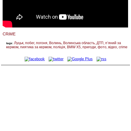
CRiME
Луцьк
побег
погоня
Волинь
Волинська область
ДТП
п’яний за
tags:
кермом
пиятика за кермом
поліція
BMW X5
пригоди
фото
відео
crime