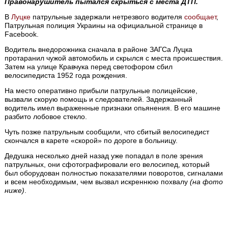
Правонарушитель пытался скрыться с места ДТП.
В
Луцке
патрульные задержали нетрезвого водителя
сообщает
,
Патрульная полиция Украины на официальной странице в
Facebook.
Водитель внедорожника сначала в районе ЗАГСа Луцка
протаранил чужой автомобиль и скрылся с места происшествия.
Затем на улице Кравчука перед светофором сбил
велосипедиста 1952 года рождения.
На место оперативно прибыли патрульные полицейские,
вызвали скорую помощь и следователей. Задержанный
водитель имел выраженные признаки опьянения. В его машине
разбито лобовое стекло.
Чуть позже патрульным сообщили, что сбитый велосипедист
скончался в карете «скорой» по дороге в больницу.
Дедушка несколько дней назад уже попадал в поле зрения
патрульных, они сфотографировали его велосипед, который
был оборудован полностью показателями поворотов, сигналами
и всем необходимым, чем вызвал искреннюю похвалу
(на фото
ниже)
.