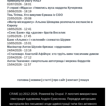
привернули увагу НАБУ
02/07/2026 - 18:01
У справі «Мідаса» з’явились вуха нардепа Кучеренка
19/06/2026 - 18:19
Тінь Тігіпка. Хто викупив Єрмака із СІЗО
22/05/2026 - 20:08
«Матір міскодингу» Альона Шевцова розпочала експансію в
Європу
19/05/2026 - 12:41
«Сенс Банк» під «дахом» братів Веселих
11/05/2026 - 17:45
Банк «Альянс» і «зелений» схематоз Шурми
10/05/2026 - 15:01
Махінатор Антон Шухнін брязкає «орденами»
24/04/2026 - 13:16
«Сталевар» Анатолій Афійчук: хто труїть киян токсичним димом
22/04/2026 - 17:12
Антон Ткаченко: смертельна автотроща і мережа борделів
15/04/2026 - 11:57
головна
|
новини
|
статті
|
про сайт
|
контакт
|
пошук
CRiME
(c) 2012-2026. Powered by
Drupal
. У логотипі використана
ілюстрація художника
Андрія Єрмоленка
. Передрук авторських
матеріалів без письмової згоди адміністрації ти/чи без активного