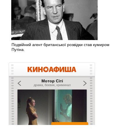
Подвійний агент британської розвідки став кумиром
Путіна.