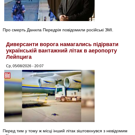
Про смерть Данила Передрія повідомили російські ЗМІ.
Диверсанти ворога намагались підірвати
українській вантажний літак в аеропорту
Лейпцига
Ср, 05/08/2026 - 20:07
Перед тим у тому ж місці інший літак зіштовхнувся з невідомим