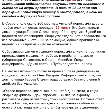
выказывают недовольство оккупационными властями и
выходят на акции протеста. В ночь на 28 ноября они
перекрыли объездную трассу в Симферополе, в ночь на
сегодня – дорогу в Севастополе.
В Севастополе около 200 местных жителей перекрыли дорогу,
требуя электричества, передают
15 минут
. Это были жители
дома по улице Героев Сталинграда, 24-а, куда уже 5 дней не
подается электроэнергия. Люди утверждали, что обращались во
все возможные инстанции за помощью, однако практически
неделю на их призыв никто не откликнулся.
Собравшиеся двумя машинами перекрыли улицу, не пропуская
проезжающие машины, и требовали прибытия на место
губернатора Севастополя Сергея Меняйло. Люди
скандировали: «Дайте свет!», «Пусть придет Меняйло!».
На место стихийного протеста приехал глава департамента
городского хозяйства Олег Казурин. Информацией о том, что
дом по улице Героев Сталинграда остается без отопления 5
дней, он был удивлен.
«Он все переспрашивал, точно ли нет 5 дней света, а когда
люди ему кричали «Да», спросил: «Вы что, за Украину?!» -
рассказала одна из участниц стихийного пикета. Получив ответ,
что «За Россию, но причем здесь это», чиновник объяснил, что
если это так, тогда никто не стал бы перекрывать движение.