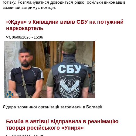
готівку. Розплачуватися доводиться рідко, оскільки виконавців
зазвичай затримує поліція.
«Ждун» з Київщини вивів СБУ на потужний
наркокартель
Чт, 06/08/2026 - 15:06
Лідера злочинної організації затримали в Болгарії.
Бомба в автівці відправила в реанімацію
творця російського «Упиря»