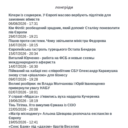
лонгріди
Кілери із соцмереж. У Європі масово вербують підлітків для
замовних вбивств
06/08/2026 - 17:31
Кім Філбі: розбещений зрадник, який допоміг Сталіну поневолити
пів Європи
29/07/2026 - 19:21
Пішов проти системи. Чому звільнили міністра Федорова
16/07/2026 - 18:15
Європейська гастроль турецького Остапа Бендера
15/07/2026 - 20:34
Виталий Юрченко - работа на ФСБ и новые схемы
международного афериста
14/07/2026 - 16:30
Пійманий на хабарі екс-співробітник СБУ Олександр Карамушка
знову став «рішалою» для бізнесу
09/07/2026 - 19:28
Великі розбірки: як Влада Молчанова і Юрій Іванющенко
привернули увагу НАБУ
02/07/2026 - 18:01
У справі «Мідаса» з’явились вуха нардепа Кучеренка
19/06/2026 - 18:19
Тінь Тігіпка. Хто викупив Єрмака із СІЗО
22/05/2026 - 20:08
«Матір міскодингу» Альона Шевцова розпочала експансію в
Європу
19/05/2026 - 12:41
«Сенс Банк» під «дахом» братів Веселих