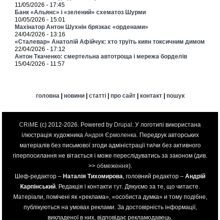
11/05/2026 - 17:45
Банк «Альянс» і «зелений» схематоз Шурми
10/05/2026 - 15:01
Махінатор Антон Шухнін брязкає «орденами»
24/04/2026 - 13:16
«Сталевар» Анатолій Афійчук: хто труїть киян токсичним димом
22/04/2026 - 17:12
Антон Ткаченко: смертельна автотроща і мережа борделів
15/04/2026 - 11:57
головна
|
новини
|
статті
|
про сайт
|
контакт
|
пошук
CRiME
(c) 2012-2026. Powered by
Drupal
. У логотипі використана
ілюстрація художника
Андрія Єрмоленка
. Передрук авторських
матеріалів без письмової згоди адміністрації ти/чи без активного
гіперпосилання не вітається і може переслідуватись за законом (див.
>>
обмеження
).
Шеф-редактор –
Наталія Тихомирова
, головний редактор –
Андрій
Карпінський
. Редакція і контакти
тут
. Дякуємо за те, що читаєте.
Матеріали, помічені як «реклама», «особиста думка» и тому подібне,
публікуються на умовах реклами. За достовірність інформації,
викладеної в них, відповідає рекламодавець.