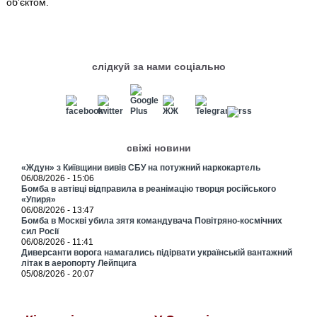
об’єктом.
слідкуй за нами соціально
свіжі новини
«Ждун» з Київщини вивів СБУ на потужний наркокартель
06/08/2026 - 15:06
Бомба в автівці відправила в реанімацію творця російського
«Упиря»
06/08/2026 - 13:47
Бомба в Москві убила зятя командувача Повітряно-космічних
сил Росії
06/08/2026 - 11:41
Диверсанти ворога намагались підірвати українській вантажний
літак в аеропорту Лейпцига
05/08/2026 - 20:07