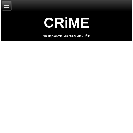
CRiME
зазирнути на темний бік