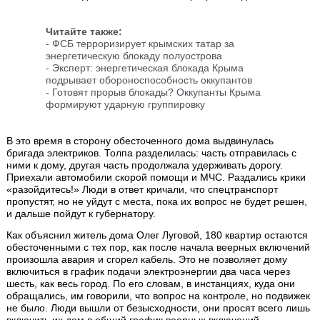
Читайте также:
-
ФСБ терроризирует крымских татар за
энергетическую блокаду полуострова
-
Эксперт: энергетическая блокада Крыма
подрывает обороноспособность оккупантов
-
Готовят прорыв блокады? Оккупанты Крыма
формируют ударную группировку
В это время в сторону обесточенного дома выдвинулась
бригада электриков. Толпа разделилась: часть отправилась с
ними к дому, другая часть продолжала удерживать дорогу.
Приехали автомобили скорой помощи и МЧС. Раздались крики
«разойдитесь!» Люди в ответ кричали, что спецтранспорт
пропустят, но не уйдут с места, пока их вопрос не будет решен,
и дальше пойдут к губернатору.
Как объяснил житель дома Олег Луговой, 180 квартир остаются
обесточенными с тех пор, как после начала веерных включений
произошла авария и сгорел кабель. Это не позволяет дому
включиться в график подачи электроэнергии два часа через
шесть, как весь город. По его словам, в инстанциях, куда они
обращались, им говорили, что вопрос на контроле, но подвижек
не было. Люди вышли от безысходности, они просят всего лишь
включить их дом в общий график веерных включений.