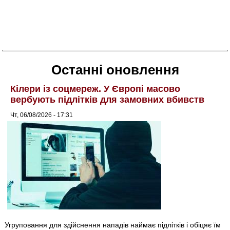
Останні оновлення
Кілери із соцмереж. У Європі масово
вербують підлітків для замовних вбивств
Чт, 06/08/2026 - 17:31
Угруповання для здійснення нападів наймає підлітків і обіцяє їм