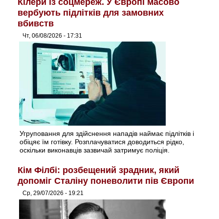
Кілери із соцмереж. У Європі масово
вербують підлітків для замовних
вбивств
Чт, 06/08/2026 - 17:31
Угруповання для здійснення нападів наймає підлітків і
обіцяє їм готівку. Розплачуватися доводиться рідко,
оскільки виконавців зазвичай затримує поліція.
Кім Філбі: розбещений зрадник, який
допоміг Сталіну поневолити пів Європи
Ср, 29/07/2026 - 19:21