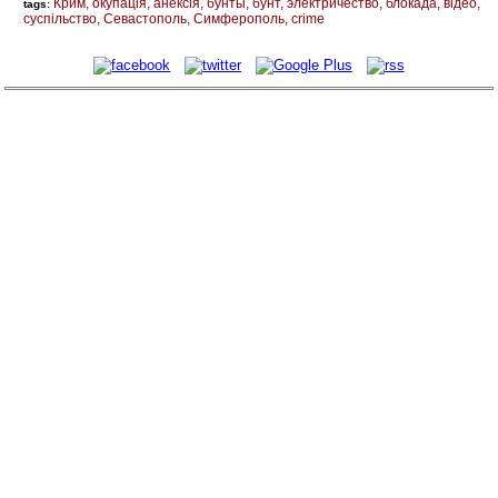
Крим
окупація
анексія
бунты
бунт
электричество
блокада
відео
tags:
суспільство
Севастополь
Симферополь
crime