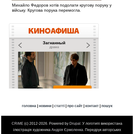
Михайло Федоров хотів подолати кругову поруку у
війську. Кругова порука перемогла.
головна
|
новини
|
статті
|
про сайт
|
контакт
|
пошук
CRiME
(c) 2012-2026. Powered by
Drupal
. У логотипі використана
ілюстрація художника
Андрія Єрмоленка
. Передрук авторських