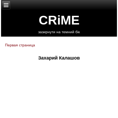
CRiME
зазирнути на темний бік
Первая страница
You are here
Захарий Калашов