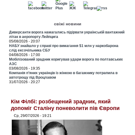
свіжі новини
Диверсанти ворога намагались підірвати українській вантажний
літак в аеропорту Лейпцига
05/08/2026 - 20:07
НАБУ знайшло у справі про вимагання $1 млн у наркобарона
слід ексочільника СБУ
04/08/2026 - 17:00
Мобілізований зрадник коригував удари ворога по полтавських
АЗС
03/08/2026 - 19:35
Компанія п’яних українців із жінкою в багажнику потрапила в
автотрощу під Вроцлавом
31/07/2026 - 20:27
Кім Філбі: розбещений зрадник, який
допоміг Сталіну поневолити пів Європи
Ср, 29/07/2026 - 19:21