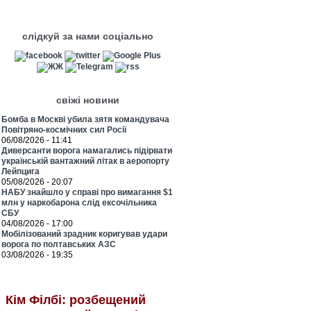
слідкуй за нами соціально
свіжі новини
Бомба в Москві убила зятя командувача
Повітряно-космічних сил Росії
06/08/2026 - 11:41
Диверсанти ворога намагались підірвати
українській вантажний літак в аеропорту
Лейпцига
05/08/2026 - 20:07
НАБУ знайшло у справі про вимагання $1
млн у наркобарона слід ексочільника
СБУ
04/08/2026 - 17:00
Мобілізований зрадник коригував удари
ворога по полтавських АЗС
03/08/2026 - 19:35
Кім Філбі: розбещений