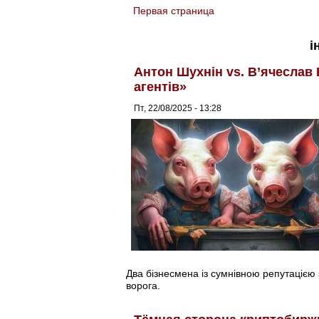
Первая страница
You are here
і
Антон Шухнін vs. В’ячеслав 
агентів»
Пт, 22/08/2025 - 13:28
Два бізнесмена із сумнівною репутацією 
ворога.