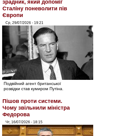
зрадник, який допоміг
Сталіну поневолити пів
Європи
Ср, 29/07/2026 - 19:21
Подвійний агент британської
розвідки став кумиром Путіна.
Пішов проти системи.
Чому звільнили міністра
Федорова
Чт, 16/07/2026 - 18:15