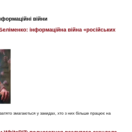
нформаційні війни
Беліменко: інформаційна війна «російських
затято змагаються у закидах, хто з них більше працює на