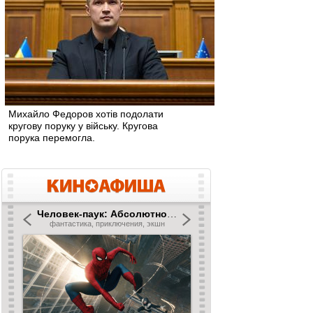
Михайло Федоров хотів подолати
кругову поруку у війську. Кругова
порука перемогла.