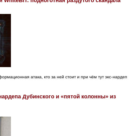
 WhiteBIT: подноготная раздутого скандала
рмационная атака, кто за ней стоит и при чём тут экс-нардеп
нардепа Дубинского и «пятой колонны» из