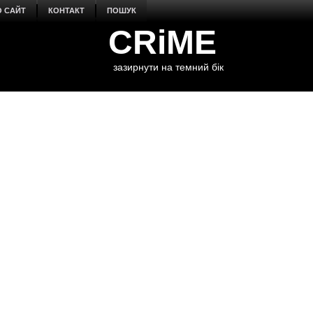
О САЙТ
КОНТАКТ
ПОШУК
CRiME
зазирнути на темний бік