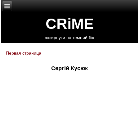
CRiME
зазирнути на темний бік
Первая страница
You are here
Сергій Кусюк