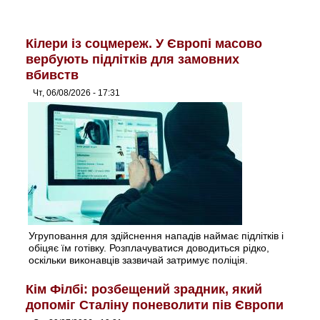
Кілери із соцмереж. У Європі масово
вербують підлітків для замовних
вбивств
Чт, 06/08/2026 - 17:31
Угруповання для здійснення нападів наймає підлітків і
обіцяє їм готівку. Розплачуватися доводиться рідко,
оскільки виконавців зазвичай затримує поліція.
Кім Філбі: розбещений зрадник, який
допоміг Сталіну поневолити пів Європи