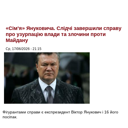
«Сім’я» Януковича. Слідчі завершили справу
про узурпацію влади та злочини проти
Майдану
Ср, 17/06/2026 - 21:15
Фігурантами справи є експрезидент Віктор Янукович і 16 його
посіпак.