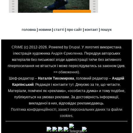
головна
|
новини
|
статті
|
про сайт
|
контакт
|
пошук
CRiME
(c) 2012-2026. Powered by
Drupal
. У логотипі використана
ілюстрація художника
Андрія Єрмоленка
. Передрук авторських
матеріалів без письмової згоди адміністрації ти/чи без активного
гіперпосилання не вітається і може переслідуватись за законом (див.
>>
обмеження
).
Шеф-редактор –
Наталія Тихомирова
, головний редактор –
Андрій
Карпінський
. Редакція і контакти
тут
. Дякуємо за те, що читаєте.
Матеріали, помічені як «реклама», «особиста думка» и тому подібне,
публікуються на умовах реклами. За достовірність інформації,
викладеної в них, відповідає рекламодавець.
Політика конфіденційності, захист персональних даних та файли
cookies
.