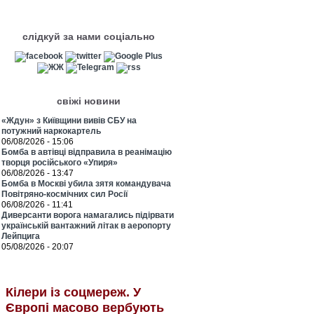
слідкуй за нами соціально
свіжі новини
«Ждун» з Київщини вивів СБУ на
потужний наркокартель
06/08/2026 - 15:06
Бомба в автівці відправила в реанімацію
творця російського «Упиря»
06/08/2026 - 13:47
Бомба в Москві убила зятя командувача
Повітряно-космічних сил Росії
06/08/2026 - 11:41
Диверсанти ворога намагались підірвати
українській вантажний літак в аеропорту
Лейпцига
05/08/2026 - 20:07
Кілери із соцмереж. У
Європі масово вербують