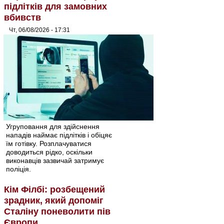
підлітків для замовних
вбивств
Чт, 06/08/2026 - 17:31
Угруповання для здійснення
нападів наймає підлітків і обіцяє
їм готівку. Розплачуватися
доводиться рідко, оскільки
виконавців зазвичай затримує
поліція.
Кім Філбі: розбещений
зрадник, який допоміг
Сталіну поневолити пів
Європи