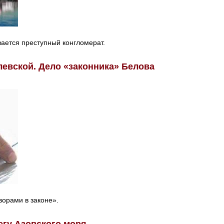
ается преступный конгломерат.
евской. Дело «законника» Белова
ворами в законе».
егу Азовского моря