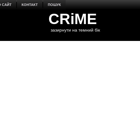
О САЙТ
КОНТАКТ
ПОШУК
CRiME
зазирнути на темний бік