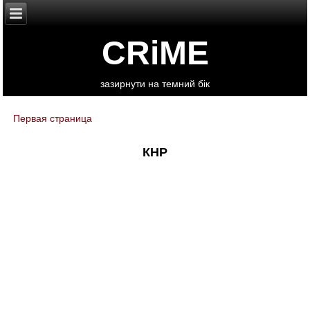
CRiME
зазирнути на темний бік
Первая страница
You are here
КНР