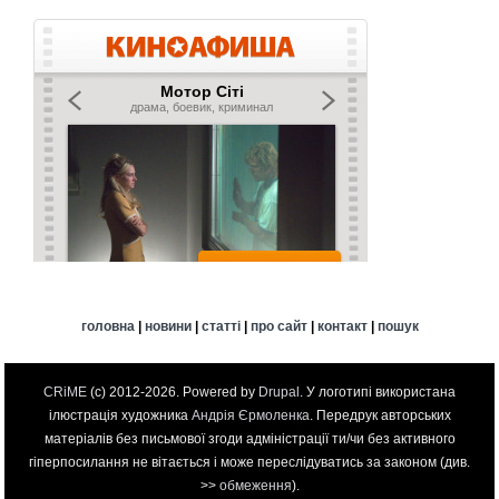
головна
|
новини
|
статті
|
про сайт
|
контакт
|
пошук
CRiME
(c) 2012-2026. Powered by
Drupal
. У логотипі використана
ілюстрація художника
Андрія Єрмоленка
. Передрук авторських
матеріалів без письмової згоди адміністрації ти/чи без активного
гіперпосилання не вітається і може переслідуватись за законом (див.
>>
обмеження
).