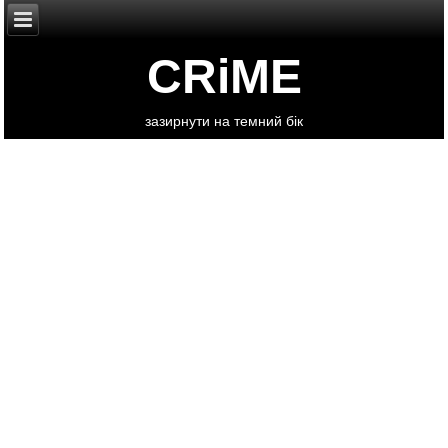
CRiME
зазирнути на темний бік