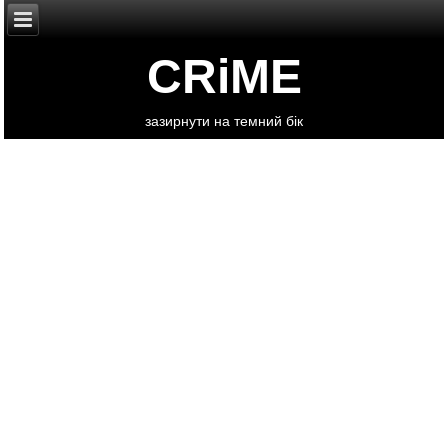
CRiME
зазирнути на темний бік