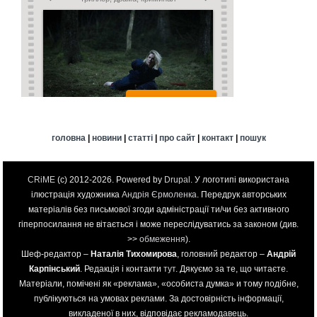
головна
|
новини
|
статті
|
про сайт
|
контакт
|
пошук
CRiME
(c) 2012-2026. Powered by
Drupal
. У логотипі використана
ілюстрація художника
Андрія Єрмоленка
. Передрук авторських
матеріалів без письмової згоди адміністрації ти/чи без активного
гіперпосилання не вітається і може переслідуватись за законом (див.
>>
обмеження
).
Шеф-редактор –
Наталія Тихомирова
, головний редактор –
Андрій
Карпінський
. Редакція і контакти
тут
. Дякуємо за те, що читаєте.
Матеріали, помічені як «реклама», «особиста думка» и тому подібне,
публікуються на умовах реклами. За достовірність інформації,
викладеної в них, відповідає рекламодавець.