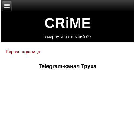
CRiME
зазирнути на темний бік
Первая страница
You are here
Telegram-канал Труха