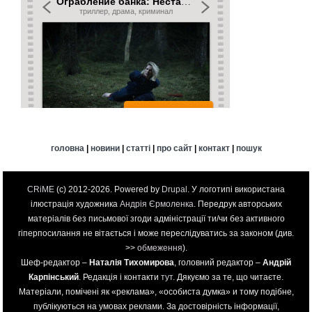
головна
|
новини
|
статті
|
про сайт
|
контакт
|
пошук
CRiME
(c) 2012-2026. Powered by
Drupal
. У логотипі використана
ілюстрація художника
Андрія Єрмоленка
. Передрук авторських
матеріалів без письмової згоди адміністрації ти/чи без активного
гіперпосилання не вітається і може переслідуватись за законом (див.
>>
обмеження
).
Шеф-редактор –
Наталія Тихомирова
, головний редактор –
Андрій
Карпінський
. Редакція і контакти
тут
. Дякуємо за те, що читаєте.
Матеріали, помічені як «реклама», «особиста думка» и тому подібне,
публікуються на умовах реклами. За достовірність інформації,