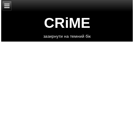
CRiME
зазирнути на темний бік