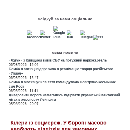
слідкуй за нами соціально
свіжі новини
«Ждун» з Київщини вивів СБУ на потужний наркокартель
06/08/2026 - 15:06
Бомба в автівці відправила в реанімацію творця російського
«Упиря»
06/08/2026 - 13:47
Бомба в Москві убила зятя командувача Повітряно-космічних
сил Росії
06/08/2026 - 11:41
Диверсанти ворога намагались підірвати українській вантажний
літак в аеропорту Лейпцига
05/08/2026 - 20:07
Кілери із соцмереж. У Європі масово
вербують підлітків для замовних