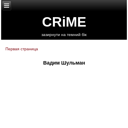
CRiME
зазирнути на темний бік
Первая страница
You are here
Вадим Шульман