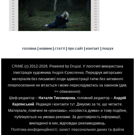
головна
|
новини
|
статті
|
про сайт
|
контакт
|
пошук
CRiME
(c) 2012-2026. Powered by
Drupal
. У логотипі використана
ілюстрація художника
Андрія Єрмоленка
. Передрук авторських
матеріалів без письмової згоди адміністрації ти/чи без активного
гіперпосилання не вітається і може переслідуватись за законом (див.
>>
обмеження
).
Шеф-редактор –
Наталія Тихомирова
, головний редактор –
Андрій
Карпінський
. Редакція і контакти
тут
. Дякуємо за те, що читаєте.
Матеріали, помічені як «реклама», «особиста думка» и тому подібне,
публікуються на умовах реклами. За достовірність інформації,
викладеної в них, відповідає рекламодавець.
Політика конфіденційності, захист персональних даних та файли