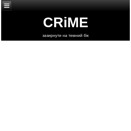
CRiME
зазирнути на темний бік