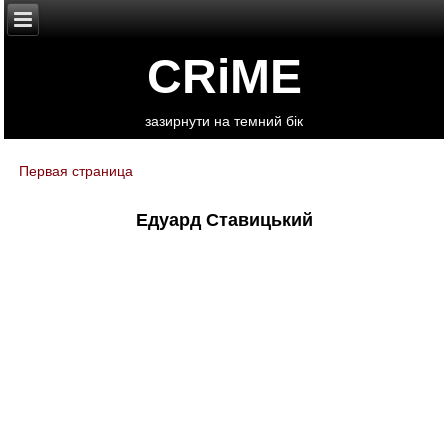
CRiME
зазирнути на темний бік
Первая страница
You are here
Едуард Ставицький