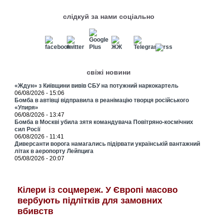
слідкуй за нами соціально
свіжі новини
«Ждун» з Київщини вивів СБУ на потужний наркокартель
06/08/2026 - 15:06
Бомба в автівці відправила в реанімацію творця російського
«Упиря»
06/08/2026 - 13:47
Бомба в Москві убила зятя командувача Повітряно-космічних
сил Росії
06/08/2026 - 11:41
Диверсанти ворога намагались підірвати українській вантажний
літак в аеропорту Лейпцига
05/08/2026 - 20:07
Кілери із соцмереж. У Європі масово
вербують підлітків для замовних
вбивств