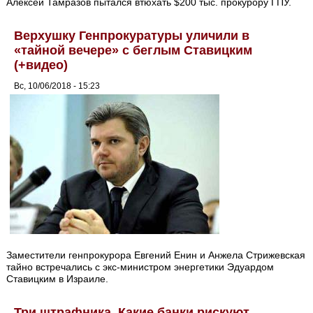
Алексей Тамразов пытался втюхать $200 тыс. прокурору ГПУ.
Верхушку Генпрокуратуры уличили в
«тайной вечере» с беглым Ставицким
(+видео)
Вс, 10/06/2018 - 15:23
Заместители генпрокурора Евгений Енин и Анжела Стрижевская
тайно встречались с экс-министром энергетики Эдуардом
Ставицким в Израиле.
Три штрафника. Какие банки рискуют