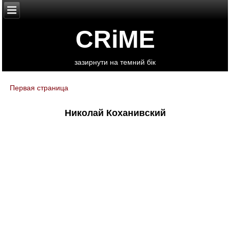
CRiME
зазирнути на темний бік
Первая страница
You are here
Николай Коханивский