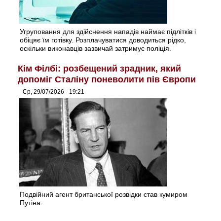
Угруповання для здійснення нападів наймає підлітків і
обіцяє їм готівку. Розплачуватися доводиться рідко,
оскільки виконавців зазвичай затримує поліція.
Кім Філбі: розбещений зрадник, який
допоміг Сталіну поневолити пів Європи
Ср, 29/07/2026 - 19:21
Подвійний агент британської розвідки став кумиром
Путіна.