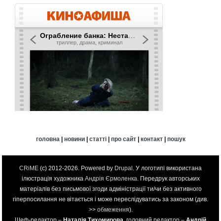
головна
|
новини
|
статті
|
про сайт
|
контакт
|
пошук
CRiME
(c) 2012-2026. Powered by
Drupal
. У логотипі використана
ілюстрація художника
Андрія Єрмоленка
. Передрук авторських
матеріалів без письмової згоди адміністрації ти/чи без активного
гіперпосилання не вітається і може переслідуватись за законом (див.
>>
обмеження
).
Шеф-редактор –
Наталія Тихомирова
, головний редактор –
Андрій