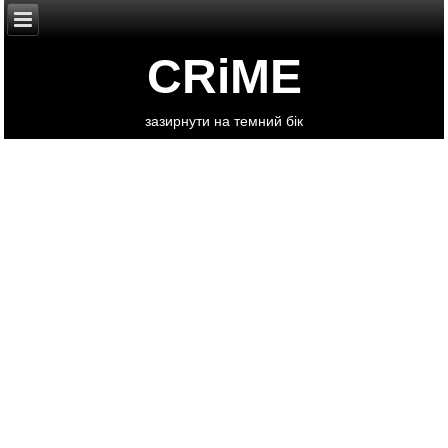
CRiME
зазирнути на темний бік