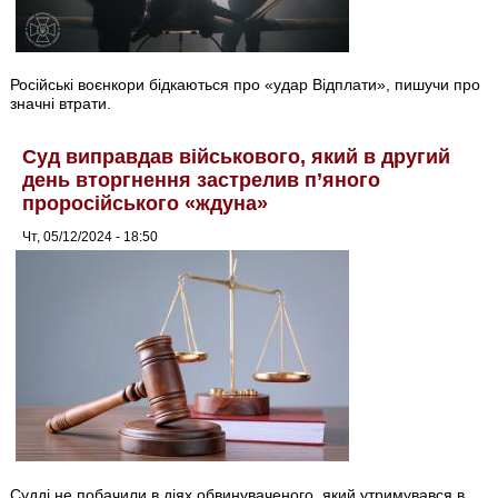
Російські воєнкори бідкаються про «удар Відплати», пишучи про
значні втрати.
Суд виправдав військового, який в другий
день вторгнення застрелив п’яного
проросійського «ждуна»
Чт, 05/12/2024 - 18:50
Судді не побачили в діях обвинуваченого, який утримувався в