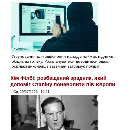
Угруповання для здійснення нападів наймає підлітків і
обіцяє їм готівку. Розплачуватися доводиться рідко,
оскільки виконавців зазвичай затримує поліція.
Кім Філбі: розбещений зрадник, який
допоміг Сталіну поневолити пів Європи
Ср, 29/07/2026 - 19:21