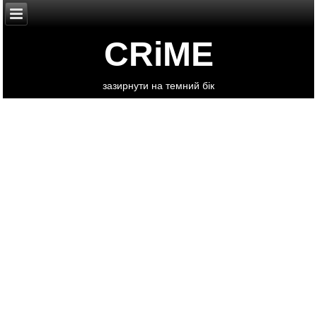
CRiME
зазирнути на темний бік