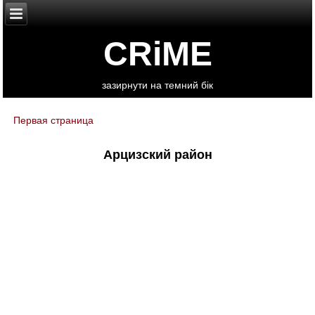
CRiME
зазирнути на темний бік
Первая страница
You are here
Арцизский район