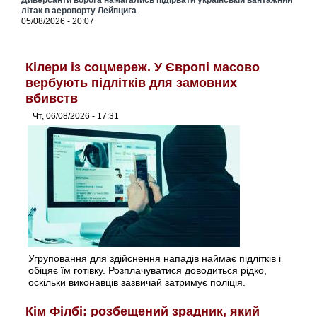
Диверсанти ворога намагались підірвати українській вантажний
літак в аеропорту Лейпцига
05/08/2026 - 20:07
Кілери із соцмереж. У Європі масово
вербують підлітків для замовних
вбивств
Чт, 06/08/2026 - 17:31
Угруповання для здійснення нападів наймає підлітків і
обіцяє їм готівку. Розплачуватися доводиться рідко,
оскільки виконавців зазвичай затримує поліція.
Кім Філбі: розбещений зрадник, який