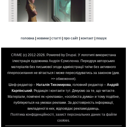
головна
|
новини
|
статті
|
про сайт
|
контакт
|
пошук
CRiME
(c) 2012-2026. Powered by
Drupal
. У логотипі використана
ілюстрація художника
Андрія Єрмоленка
. Передрук авторських
матеріалів без письмової згоди адміністрації ти/чи без активного
гіперпосилання не вітається і може переслідуватись за законом (див.
>>
обмеження
).
Шеф-редактор –
Наталія Тихомирова
, головний редактор –
Андрій
Карпінський
. Редакція і контакти
тут
. Дякуємо за те, що читаєте.
Матеріали, помічені як «реклама», «особиста думка» и тому подібне,
публікуються на умовах реклами. За достовірність інформації,
викладеної в них, відповідає рекламодавець.
Політика конфіденційності, захист персональних даних та файли
cookies
.